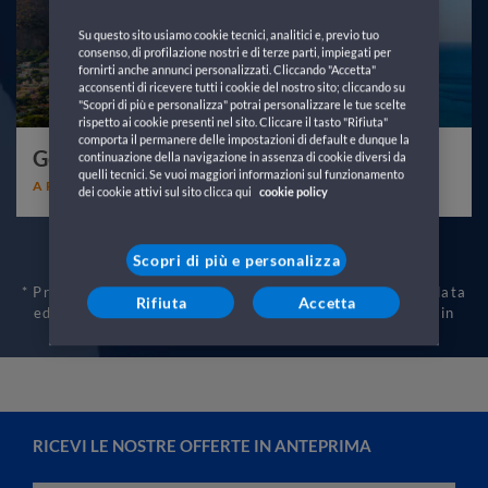
Su questo sito usiamo cookie tecnici, analitici e, previo tuo
consenso, di profilazione nostri e di terze parti, impiegati per
fornirti anche annunci personalizzati. Cliccando "Accetta"
acconsenti di ricevere tutti i cookie del nostro sito; cliccando su
"Scopri di più e personalizza" potrai personalizzare le tue scelte
rispetto ai cookie presenti nel sito. Cliccare il tasto "Rifiuta"
comporta il permanere delle impostazioni di default e dunque la
Genova
Palermo
continuazione della navigazione in assenza di cookie diversi da
quelli tecnici. Se vuoi maggiori informazioni sul funzionamento
A PARTIRE DA 58€*
dei cookie attivi sul sito clicca qui
cookie policy
Scopri di più e personalizza
* Prezzo per 1 adulto in poltrona o posto ponte, solo andata
Rifiuta
Accetta
ed escluso il veicolo. La tariffa è soggetta a variazioni in
base alla data o al riempimento della nave.
RICEVI LE NOSTRE OFFERTE IN ANTEPRIMA