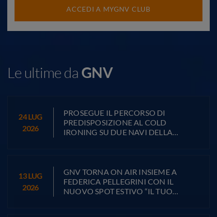
ACCEDI A MYGNV CLUB
Le ultime da
GNV
PROSEGUE IL PERCORSO DI
24
LUG
PREDISPOSIZIONE AL COLD
2026
IRONING SU DUE NAVI DELLA
FLOTTA: GNV AURORA ED
EXCELLENT
GNV TORNA ON AIR INSIEME A
13
LUG
FEDERICA PELLEGRINI CON IL
2026
NUOVO SPOT ESTIVO “IL TUO
TRAGHETTO” FIRMATO PAIR