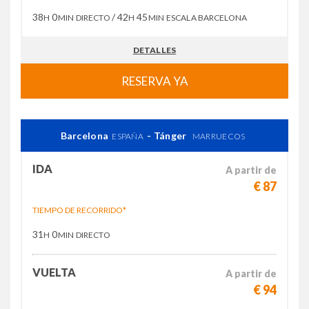
38
0
/ 42
45
H
MIN
DIRECTO
H
MIN
ESCALA BARCELONA
DETALLES
RESERVA YA
Barcelona
- Tánger
ESPAÑA
MARRUECOS
IDA
A partir de
€ 87
TIEMPO DE RECORRIDO*
31
0
H
MIN
DIRECTO
VUELTA
A partir de
€ 94