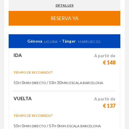
DETALLES
RESERVA YA
Génova
- Tánger
LIGURIA
MARRUECOS
IDA
A partir de
€ 148
TIEMPO DE RECORRIDO*
51
0
/ 53
30
H
MIN
DIRECTO
H
MIN
ESCALA BARCELONA
VUELTA
A partir de
€ 137
TIEMPO DE RECORRIDO*
55
0
/ 57
0
H
MIN
DIRECTO
H
MIN
ESCALA BARCELONA