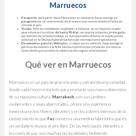
Marruecos
Pasaporte
: para partir hacia Marruecos es necesario llevar consigo un
pasaporte
con un vencimiento de al menos tres meses desde la fecha de
entrada al país.
Visado
: Para los ciudadanos españoles e italianos, no se requiere visado
para estancias turísticas
de hasta 90 días
; en caso de estancias prolongadas
por motivos de estudio/trabajo, es indispensable obtener el visado previa
solicitud en la Oficina diplomática/consular marroquí correspondiente.
Documentos para los Vehículos
: si viajas con tu vehículo, lleva contigo el
permiso de conducir y la ficha técnica o permiso de circulación, así como la
Carta Verde que acredita la cobertura del seguro internacional.
Qué ver en Marruecos
Marruecos es un país de gran encanto y extraordinaria variedad,
donde cada rincón está listo para revelarte una nueva dimensión
de su riquísima cultura.
Marrakech
, con sus jardines
exuberantes y
souks
abarrotados, ofrece una experiencia
inmersiva en los ritmos vibrantes y en los colores intensos de la
ciudad, mientras que
Fez
conserva una medina laberíntica que es
un verdadero museo al aire libre. De las metrópolis vibrantes a
los oasis de paz, son muchas las localidades fácilmente