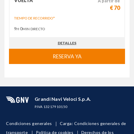
VUELTA
A partir de
€ 70
TIEMPO DE RECORRIDO*
9
0
H
MIN
DIRECTO
DETALLES
RESERVA YA
Grandi Navi Veloci S.p.A.
P.IVA 13217910150
Condiciones generales
Carga: Condiciones generales de
transporte
Política de cookies
Derechos de los