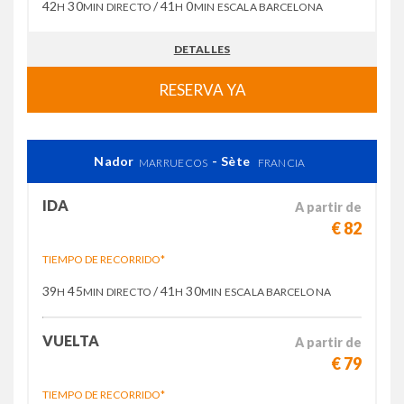
42
30
/ 41
0
H
MIN
DIRECTO
H
MIN
ESCALA BARCELONA
DETALLES
RESERVA YA
Nador
- Sète
MARRUECOS
FRANCIA
IDA
A partir de
€ 82
TIEMPO DE RECORRIDO*
39
45
/ 41
30
H
MIN
DIRECTO
H
MIN
ESCALA BARCELONA
VUELTA
A partir de
€ 79
TIEMPO DE RECORRIDO*