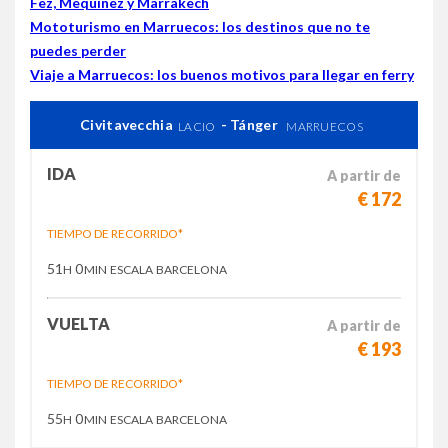
Fez, Mequinez y Marrakech
Mototurismo en Marruecos: los destinos que no te
puedes perder
Viaje a Marruecos: los buenos motivos para llegar en ferry
Civitavecchia
- Tánger
LACIO
MARRUECOS
IDA
A partir de
€ 172
TIEMPO DE RECORRIDO*
51
0
H
MIN
ESCALA BARCELONA
VUELTA
A partir de
€ 193
TIEMPO DE RECORRIDO*
55
0
H
MIN
ESCALA BARCELONA