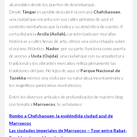
alcanzables desde los puertos de desembarque.
Desde
Tánger
es posible descubrir la cercana
Chefchaouen
,
una ciudad que encanta con sus calles pintadas de azul, el
contexto montañoso que la rodea y su atmósfera de cuento. A
corta distancia
Arcila (Asilah),
caracterizada por murallas
históricas y calles llenas de arte, ofrece una vista relajada sobre
el océano Atlántico.
Nador
, por su parte, funciona como puerta
de acceso a
Uxda (Oujda)
, una ciudad que con su arquitectura
tradicional y los vibrantes mercados refleja plenamente las
tradiciones del país. No lejos de aquí, el
Parque Nacional de
Tazekka
merece una visita por su naturaleza incontaminada y
los magníficos panoramas montañosos.
Entre los diversos artículos de profundización de nuestro blog
con temática
Marruecos
, te señalamos:
Rumbo a Chefchaouen, la espléndida ciudad azul de
Marruecos
Las ciudades imperiales de Marruecos – Tour entre Rabat,