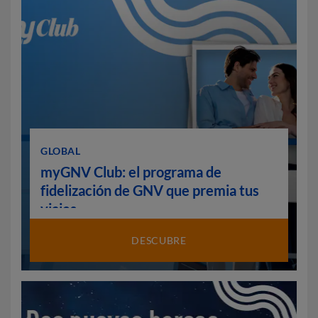
GLOBAL
myGNV Club: el programa de
fidelización de GNV que premia tus
viajes
DESCUBRE