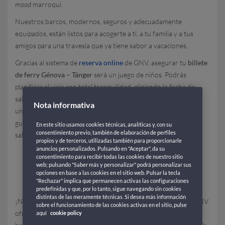
mood
marroquí.
Nuestros barcos, modernos, seguros y adecuadamente
equipados, están listos para acogerte a ti, a tu familia y a tus
amigos para una travesía que ya tiene sabor a vacaciones.
Gracias al sistema de
reserva online
de GNV, asegurar tu
billete
de ferry Génova – Tánger
será un juego de niños. Podrás
planificar el viaje con total tranquilidad, eligiendo la fecha de
salida que mejor se adapte a tus necesidades y reservar con
Nota informativa
unos pocos clics. Una vez comprado, bastará con imprimirlo o
guardarlo en el móvil para presentarlo al embarque antes de la
En este sitio usamos cookies técnicas, analíticas y, con su
consentimiento previo, también de elaboración de perfiles
salida… ¡y ya estarás listo para partir!
propios y de terceros, utilizadas también para proporcionarle
anuncios personalizados. Pulsando en "Aceptar", da su
COSTES DE LOS FERRIES
consentimiento para recibir todas las cookies de nuestro sitio
web; pulsando "Saber más y personalizar" podrá personalizar sus
GÉNOVA – TÁNGER
opciones en base a las cookies en el sitio web. Pulsar la tecla
"Rechazar" implica que permanecen activas las configuraciones
predefinidas y que, por lo tanto, sigue navegando sin cookies
distintas de las meramente técnicas. Si desea más información
¡Navegar hacia Marruecos nunca ha sido tan conveniente! GNV
sobre el funcionamiento de las cookies activas en el sitio, pulse
ofrece tarifas competitivas para los
barcos Génova-Tánger
,
aquí
cookie policy