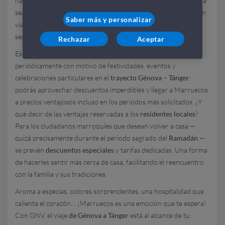
haciendo que este atractivo destino sea accesible para todos. Ya
seas un residente deseoso de reencontrarte con tus raíces o un
Saber más y personalizar
viajero internacional en busca de nuevas aventuras,
seguramente encontrarás la oferta ideal para ti.
Rechazar
Aceptar
Estate atento a las
promociones especiales
que GNV lanza
periódicamente con motivo de festividades, eventos y
celebraciones particulares en el
trayecto Génova – Tánger
:
podrás aprovechar descuentos imperdibles y llegar a Marruecos
a precios ventajosos incluso en los periodos más solicitados. ¿Y
qué decir de las ventajas reservadas a los
residentes locales
?
Para los ciudadanos marroquíes que desean volver a casa —
quizá precisamente durante el periodo sagrado del
Ramadán
—
se prevén
descuentos especiales
y tarifas dedicadas. Una forma
de hacerles sentir más cerca de casa, facilitando el reencuentro
con la familia y sus tradiciones.
Aroma a especias, colores sorprendentes, una hospitalidad que
calienta el corazón… ¡Marruecos es una emoción que te espera!
Con GNV, el viaje
de Génova a Tánger
está al alcance de tu