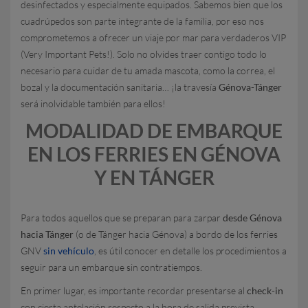
desinfectados y especialmente equipados. Sabemos bien que los
cuadrúpedos son parte integrante de la familia, por eso nos
comprometemos a ofrecer un viaje por mar para verdaderos VIP
(Very Important Pets!). Solo no olvides traer contigo todo lo
necesario para cuidar de tu amada mascota, como la correa, el
bozal y la documentación sanitaria… ¡la travesía
Génova-Tánger
será inolvidable también para ellos!
MODALIDAD DE EMBARQUE
EN LOS FERRIES EN GÉNOVA
Y EN TÁNGER
Para todos aquellos que se preparan para zarpar
desde Génova
hacia Tánger
(o de Tánger hacia Génova) a bordo de los ferries
GNV
sin vehículo
, es útil conocer en detalle los procedimientos a
seguir para un embarque sin contratiempos.
En primer lugar, es importante recordar presentarse al
check-in
con cierta antelación respecto a la hora de salida prevista,