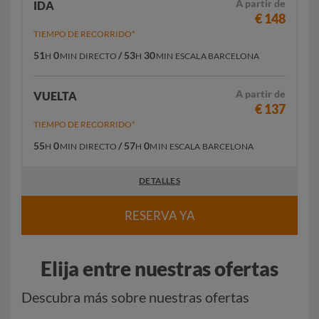
A partir de
IDA
€ 148
TIEMPO DE RECORRIDO*
51
0
/ 53
30
H
MIN
DIRECTO
H
MIN
ESCALA BARCELONA
A partir de
VUELTA
€ 137
TIEMPO DE RECORRIDO*
55
0
/ 57
0
H
MIN
DIRECTO
H
MIN
ESCALA BARCELONA
DETALLES
RESERVA YA
Elija entre nuestras ofertas
Descubra más sobre nuestras ofertas