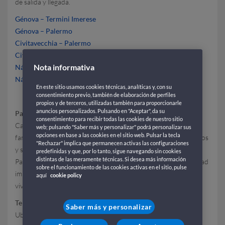
de salida y llegada.
Génova – Termini Imerese
Génova – Palermo
Civitavecchia – Palermo
Civitavecchia (Roma) – Termini Imerese
Nota informativa
Nápoles – Palermo
Nápoles – Termini Imerese
En este sitio usamos cookies técnicas, analíticas y, con su
consentimiento previo, también de elaboración de perfiles
propios y de terceros, utilizadas también para proporcionarle
anuncios personalizados. Pulsando en "Aceptar", da su
Palermo
consentimiento para recibir todas las cookies de nuestro sitio
Capital de Sicilia,
Palermo
es riquísima en historia y cultura,
web; pulsando "Saber más y personalizar" podrá personalizar sus
opciones en base a las cookies en el sitio web. Pulsar la tecla
famosa por sus animados mercados, sus monumentos históricos
"Rechazar" implica que permanecen activas las configuraciones
y sus espléndidas iglesias. Del Teatro Massimo a la Capilla
predefinidas y que, por lo tanto, sigue navegando sin cookies
distintas de las meramente técnicas. Si desea más información
Palatina, de los Quattro Canti al Mercado de Ballarò: una ciudad
sobre el funcionamiento de las cookies activas en el sitio, pulse
impregnada de encanto y tradiciones seculares, lista para ser
aquí
cookie policy
vivida y descubierta.
Termini Imerese
Saber más y personalizar
Ubicada en la costa septentrional de Sicilia,
Termini Imerese
es