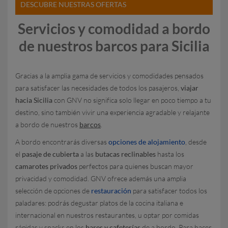
DESCUBRE NUESTRAS OFERTAS
Servicios y comodidad a bordo
de nuestros barcos para Sicilia
Gracias a la amplia gama de servicios y comodidades pensados
para satisfacer las necesidades de todos los pasajeros,
viajar
hacia Sicilia
con GNV no significa solo llegar en poco tiempo a tu
destino, sino también vivir una experiencia agradable y relajante
a bordo de nuestros
barcos
.
A bordo encontrarás diversas
opciones de alojamiento
, desde
el
pasaje de cubierta
a las
butacas reclinables
hasta los
camarotes privados
perfectos para quienes buscan mayor
privacidad y comodidad. GNV ofrece además una amplia
selección de opciones de
restauración
para satisfacer todos los
paladares: podrás degustar platos de la cocina italiana e
internacional en nuestros restaurantes, u optar por comidas
rápidas y snacks en los
bares y cafeterías
de a bordo. Para hacer