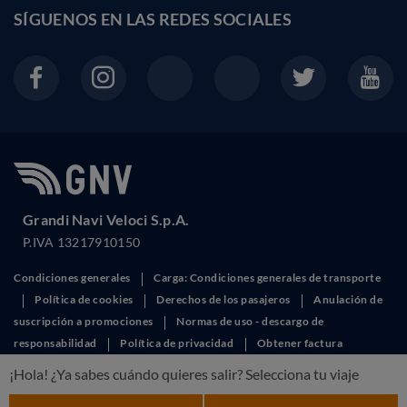
SÍGUENOS EN LAS
REDES SOCIALES
Grandi Navi Veloci S.p.A.
P.IVA 13217910150
Condiciones generales
Carga: Condiciones generales de transporte
Política de cookies
Derechos de los pasajeros
Anulación de
suscripción a promociones
Normas de uso - descargo de
responsabilidad
Política de privacidad
Obtener factura
This site is protected by reCAPTCHA and the Google
Privacy Policy
and
¡Hola! ¿Ya sabes cuándo quieres salir? Selecciona tu viaje
Terms of Service
apply.