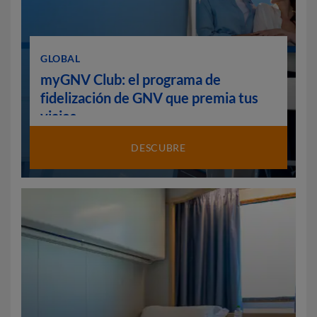
GLOBAL
myGNV Club: el programa de
fidelización de GNV que premia tus
viajes
DESCUBRE