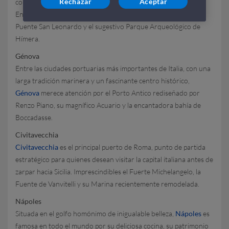
Rechazar
Aceptar
conocida por sus termas y su rico patrimonio arqueológico.
Entre sus principales atracciones, el Museo Cívico, el antiguo
Puente San Leonardo y el sugestivo Parque Arqueológico de
Hímera.
Génova
Entre las ciudades portuarias más importantes de Italia, con una
larga tradición marinera y un fascinante centro histórico,
Génova
merece atención por el Porto Antico rediseñado por
Renzo Piano, su magnífico Acuario y la encantadora bahía de
Boccadasse.
Civitavecchia
Civitavecchia
es el principal puerto de Roma, punto de partida
estratégico para quienes desean visitar la capital italiana antes de
zarpar hacia Sicilia. Imprescindibles el Fuerte Michelangelo, la
Fuente de Vanvitelli y su Marina recientemente remodelada.
Nápoles
Situada en el golfo homónimo de inigualable belleza,
Nápoles
es
famosa en todo el mundo por su deliciosa cocina, su patrimonio