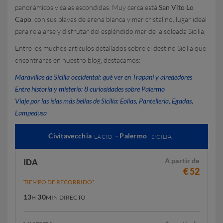
panorámicos y calas escondidas. Muy cerca está
San Vito Lo
Capo
, con sus playas de arena blanca y mar cristalino, lugar ideal
para relajarse y disfrutar del espléndido mar de la soleada Sicilia.
Entre los muchos artículos detallados sobre el destino Sicilia que
encontrarás en nuestro blog, destacamos:
Maravillas de Sicilia occidental: qué ver en Trapani y alrededores
Entre historia y misterio: 8 curiosidades sobre Palermo
Viaje por las islas más bellas de Sicilia: Eolias, Pantelleria, Egadas,
Lampedusa
Civitavecchia
- Palermo
LACIO
SICILIA
A partir de
IDA
€ 52
TIEMPO DE RECORRIDO*
13
30
H
MIN
DIRECTO