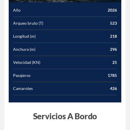
Año
2026
Arqueo bruto (T)
523
Longitud (m)
218
Anchura (m)
296
Velocidad (KN)
25
Pasajeros
1785
Camarotes
426
Servicios A Bordo