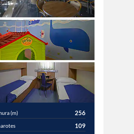
256
hura (m)
109
arotes