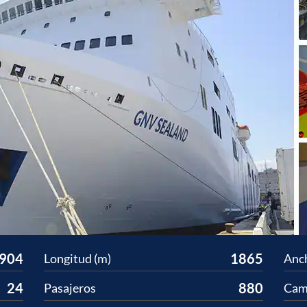
904
1865
Longitud (m)
Anc
24
880
Pasajeros
Cam