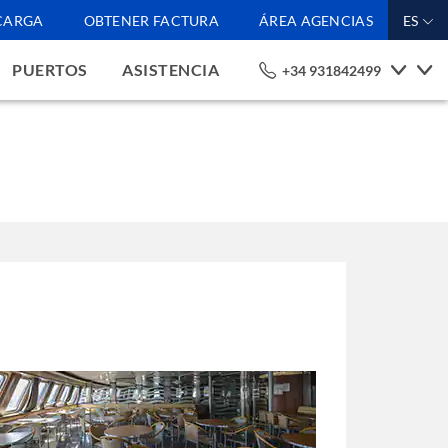
CARGA
OBTENER FACTURA
ÁREA AGENCIAS
ES
PUERTOS
ASISTENCIA
+34 931842499