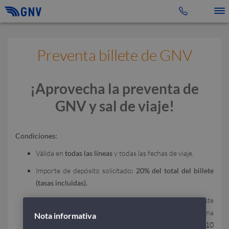
Toggle 
Preventa billete de GNV
¡Aprovecha la preventa de
GNV y sal de viaje!
Condiciones:
Válida en
todas las líneas
y todas las fechas de viaje.
Importe de depósito solicitado
: 20% del total del billete
(tasas incluidas).
La opción vence
30 días antes del viaje*
. Dentro de este
período, el proceso debe completarse mediante una
Nota informativa
llamada a nuestro Contact Center al número
+39 010