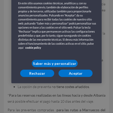
En este sitio usamos cookies técnicas, analíticas y, con su
2094591
(no se acepta PayPal), o a través de una agencia
consentimiento previo, también de elaboración de perfiles
de viajes, siempre que el 80% restante del importe sea
propios y de terceros, utilizadas también para proporcionarle
anuncios personalizados. Pulsando en "Aceptar", da su
saldado.
consentimiento para recibir todas las cookies de nuestro sitio
web; pulsando "Saber más y personalizar" podrá personalizar sus
El importe mínimo del anticipo es de 50 €.
opciones en base a las cookies en el sitio web. Pulsar la tecla
"Rechazar" implica que permanecen activas las configuraciones
Ninguna de las partes de la opción podrá modificarse en la
predefinidas y que, por lo tanto, sigue navegando sin cookies
fase de conversión.
distintas de las meramente técnicas. Si desea más información
sobre el funcionamiento de las cookies activas en el sitio, pulse
Una vez convertida en billete, seguirá las reglas de
aquí
cookie policy
sustitución y anulación conforme a las
Condiciones
Generales
. Las penalizaciones por cancelación aplicadas a
Saber más y personalizar
los billetes adquiridos en modalidad de preventa
dependerán de las políticas vigentes en el momento del
Rechazar
Aceptar
saldo y, por tanto, de la conversión en billete definitivo.
La opción de preventa n
o tiene costes añadidos.
*
Para las reservas realizadas en las líneas hacia y desde Albania
será posible efectuar el pago hasta 10 días antes del viaje.
Para las preventas compradas
para las rutas a Marruecos del