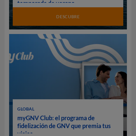
temporada de verano
DESCUBRE
GLOBAL
myGNV Club: el programa de
fidelización de GNV que premia tus
viajes