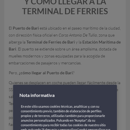
Y CÓMO LLEGAR A LA
TERMINAL DE FERRIES
El
Puerto de Bari
está ubicado en el paseo marítimo de la ciudad,
con dirección física oficial en
Corso Antonio De Tullio
, zona que
alberga la
Terminal de Ferries de Bari
y la
Estación Marítima de
Bari
. El puerto se extiende sobre un área amplísima, dotada de
muelles modernos y zonas equipadas para la acogida de
embarcaciones de pasajeros y mercancías.
Pero,
¿cómo llegar al Puerto de Bari
?
Quienes se desplacen en coche pueden llegar fácilmente desde la
SS16 Adriática; viniendo desde el norte por la autopista A14, se
Nota informativa
sale en Bari Nord y se siguen las indicaciones hacia “Porto –
Terminal Crociere e Traghetti”. Desde el sur, la misma SS16
En este sitio usamos cookies técnicas, analíticas y, con su
permite el acceso con señales viales claras. Dentro del área
consentimiento previo, también de elaboración de perfiles
propios y de terceros, utilizadas también para proporcionarle
portuaria, la vialidad está gestionada de forma funcional para
anuncios personalizados. Pulsando en "Aceptar", da su
facilitar la llegada de vehículos y pasajeros, con limitaciones y
consentimiento para recibir todas las cookies de nuestro sitio
web; pulsando "Saber más y personalizar" podrá personalizar sus