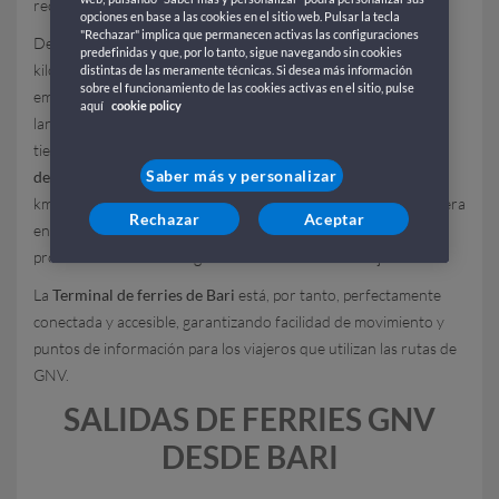
recorridos dedicados a los vehículos en fase de embarque.
opciones en base a las cookies en el sitio web. Pulsar la tecla
"Rechazar" implica que permanecen activas las configuraciones
Desde la
estación de tren Bari Centrale
, situada a unos 3
predefinidas y que, por lo tanto, sigue navegando sin cookies
kilómetros del puerto, las opciones para llegar a la zona de
distintas de las meramente técnicas. Si desea más información
sobre el funcionamiento de las cookies activas en el sitio, pulse
embarque incluyen taxis, autobuses urbanos (líneas 20 y 50) y
aquí
cookie policy
lanzaderas específicas para los pasajeros en tránsito, con un
tiempo de trayecto medio de 10-15 minutos. Paralelamente,
Saber más y personalizar
desde el aeropuerto internacional
Karol Wojtyła (a unos 15
km), se puede llegar al puerto de Bari en taxi o autobús lanzadera
Rechazar
Aceptar
en unos 20 minutos: una solución perfecta para viajeros
procedentes de otras regiones italianas o del extranjero.
La
Terminal de ferries de Bari
está, por tanto, perfectamente
conectada y accesible, garantizando facilidad de movimiento y
puntos de información para los viajeros que utilizan las rutas de
GNV.
SALIDAS DE FERRIES GNV
DESDE BARI