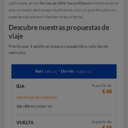
optimizada: en los
ferries de GNV hacia Albania
encontrarás no
solo un medio de transporte eficiente, sino un puente cultural y
experiencial sobre el Mediterráneo oriental.
Descubre nuestras propuestas de
viaje
Precios por 1 adulto en butaca o pasaje libre, solo ida sin
vehículos
Bari
- Durrës
APULIA
ALBANIA
A partir de
IDA
€ 48
TIEMPO DE RECORRIDO*
10
45
H
MIN
DIRECTO
A partir de
VUELTA
€ 48