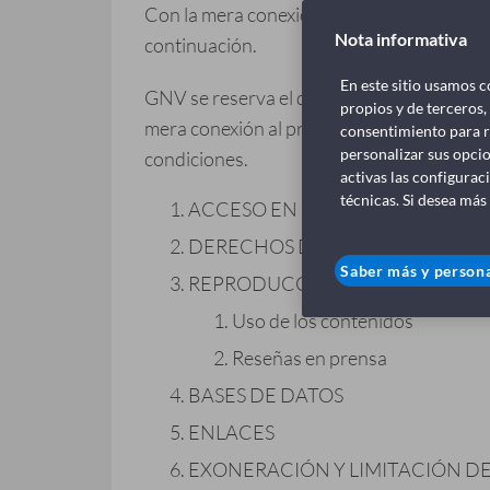
Con la mera conexión con el presente sitio
Nota informativa
continuación.
En este sitio usamos c
GNV se reserva el derecho a modificar los
propios y de terceros,
mera conexión al presente sitio web por su
consentimiento para r
personalizar sus opcio
condiciones.
activas las configurac
técnicas. Si desea más
ACCESO EN FUNCIÓN DE LAS RE
DERECHOS DE PROPIEDAD INT
Saber más y persona
REPRODUCCIÓN Y PRENSA
Uso de los contenidos
Reseñas en prensa
BASES DE DATOS
ENLACES
EXONERACIÓN Y LIMITACIÓN D