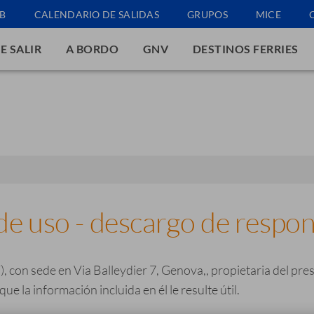
B
CALENDARIO DE SALIDAS
GRUPOS
MICE
E SALIR
A BORDO
GNV
DESTINOS FERRIES
e uso - descargo de respon
 con sede en Via Balleydier 7, Genova,, propietaria del prese
e la información incluida en él le resulte útil.