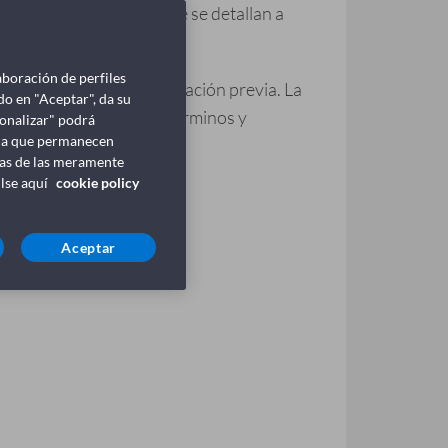
érminos y condiciones que se detallan a
aboración de perfiles
sin necesidad de comunicación previa. La
do en "Aceptar", da su
ciones y cambios de los términos y
sonalizar" podrá
lica que permanecen
ntas de las meramente
ulse aquí
cookie policy
Aceptar