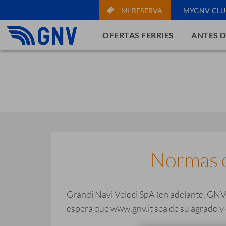
MI RESERVA
MYGNV CLU
OFERTAS FERRIES
ANTES D
Normas d
Grandi Navi Veloci SpA (en adelante, GNV),
espera que www.gnv.it sea de su agrado y qu