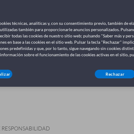
 web, usted acepta, sin ninguna limitación o condición, los t
ookies técnicas, analíticas y, con su consentimiento previo, también de el
 términos y condiciones siguientes en cualquier momento y 
 utilizadas también para proporcionarle anuncios personalizados. Pulsan
 parte implicará la aceptación incondicional de las modifica
ecibir todas las cookies de nuestro sitio web; pulsando "Saber más y per
nes en base a las cookies en el sitio web. Pulsar la tecla "Rechazar" imp
iones predefinidas y que, por lo tanto, sigue navegando sin cookies disti
 información sobre el funcionamiento de las cookies activas en el sitio, p
STRICCIONES LOCALES
ELECTUAL
lizar
Rechazar
E RESPONSABILIDAD