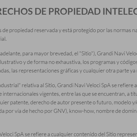
ERECHOS DE PROPIEDAD INTELE
es de propiedad reservada y está protegido por las normas n
al.
 adelante, para mayor brevedad, el "Sitio"), Grandi Navi Velo
o ilustrativo y de forma no exhaustiva, los programas y códig
as, las representaciones gráficas y cualquier otra parte ya r
dustrial" relativa al Sitio, Grandi Navi Veloci SpA se refier
internacionales vigentes, entre las que se encuentran, a títu
quier patente, derecho de autor presente o futuro, modelo 
ada por vía de hecho por GNV), know-how, nombre de dominio
eloci SpA se refiere a cualquier contenido del Sitio represen