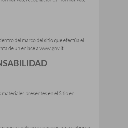
dentro del marco del sitio que efectúa el
trata de un enlace a www.gnv.it.
NSABILIDAD
s materiales presentes en el Sitio en
aminen y analicen a conciencia, se elaboren