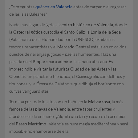
¿Te preguntas
qué ver en Valencia
antes de zarpar o al regresar
de las islas Baleares?
Nada más llegar, dirígete al
centro histórico de Valencia
, donde
la
Catedral gótica
custodia el Santo Cáliz, la
Lonja de la Seda
(Patrimonio de la Humanidad por la UNESCO) exhibe sus
tesoros renacentistas y el
Mercado Central
estalla en coloridos
puestos de naranjas jugosas y paellas humeantes. Haz una
parada en el
Bioparc
para admirar la sabana africana. Es
imprescindible visitar la futurista
Ciudad de las Artes y las
Ciencias
: un planetario hipnótico, el
Oceanogràfic
con delfines y
tiburones, y la Ópera de Calatrava que dibuja el horizonte con
curvas vanguardistas.
Termina por todo lo alto con un baño en la
Malvarrosa
, la más
famosa de las
playas de Valencia
, entre tapas crujientes y
atardeceres de ensueño. ¡Alquila una bici y recorre el carril bici
del
Paseo Marítimo
! Valencia es pura magia mediterránea y será
imposible no enamorarse de ella.