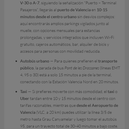
V-30 o A-7
, siguiendo la señalización “Puerto – Terminal
Pasajeros”, llegarás al
puerto de Valencia
en
10-15
minutos desde el centro urbano
sin desvíos complejos:
aquí encontrarás amplios parkings vigilados junto al
muelle, con opciones mensuales para estancias
prolongadas, y servicios integrados que incluyen Wi-Fi
gratuito, cajeros automáticos, bar, alquiler de bicis y
accesos para personas con movilidad reducida.
Autobús urbano
— Para quienes prefieren el
transporte
público
, la parada de bus
Pont de les Drassanes
(líneas EMT
4, 95 o 30) está a solo 15 minutos a pie de la terminal,
conectando con la Estación Valencia Nord en 20 minutos.
Taxi —
Si prefieres moverte con más comodidad, el
taxi
o
Uber
tardan entre 10 y 15 minutos desde el centro con
tarifas razonables, mientras que
desde el Aeropuerto de
Valencia
(VLC, a 20 km) puedes utilizar la línea 3/5 de
metro hasta Grau Canyamelar y luego tomar el autobús
95, para un trayecto total de 30-40 minutos a bajo coste.