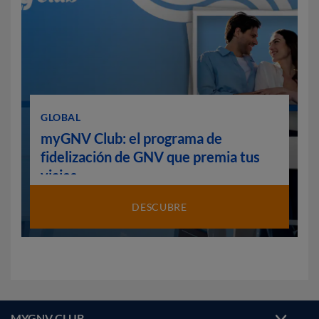
GLOBAL
myGNV Club: el programa de
fidelización de GNV que premia tus
viajes
DESCUBRE
MYGNV CLUB