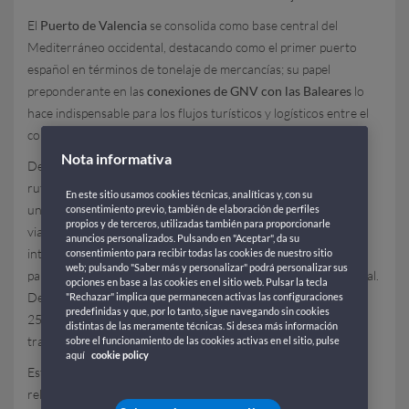
El
Puerto de Valencia
se consolida como base central del
Mediterráneo occidental, destacando como el primer puerto
español en términos de tonelaje de mercancías; su papel
preponderante en las
conexiones de GNV con las Baleares
lo
hace indispensable para los flujos turísticos y logísticos entre el
continente y el archipiélago.
Nota informativa
Desde el
puerto de Valencia
, GNV refuerza su liderazgo en
rutas marítimas clave hacia Palma de Mallorca e Ibiza: las
En este sitio usamos cookies técnicas, analíticas y, con su
unidades más modernas de la flota transportan a miles de
consentimiento previo, también de elaboración de perfiles
propios y de terceros, utilizadas también para proporcionarle
viajeros semanalmente en travesías rápidas y eficientes,
anuncios personalizados. Pulsando en "Aceptar", da su
integrando comodidad para los pasajeros y un amplio espacio
consentimiento para recibir todas las cookies de nuestro sitio
web; pulsando "Saber más y personalizar" podrá personalizar sus
para coches y motos, en un contexto de crecimiento exponencial.
opciones en base a las cookies en el sitio web. Pulsar la tecla
Desde 2020, el tráfico de pasajeros de GNV ha aumentado un
"Rechazar" implica que permanecen activas las configuraciones
predefinidas y que, por lo tanto, sigue navegando sin cookies
25%, impulsado por familias y excursionistas que prefieren el
distintas de las meramente técnicas. Si desea más información
trayecto por mar para evitar aeropuertos congestionados.
sobre el funcionamiento de las cookies activas en el sitio, pulse
aquí
cookie policy
Esta página aclarará de forma exhaustiva cada detalle práctico
relativo al
Puerto de Valencia
: desde la dirección exacta de la