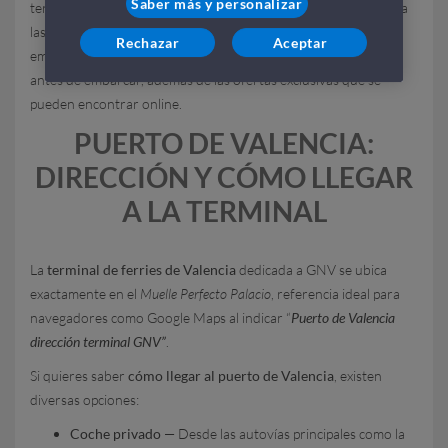
Saber más y personalizar
terminal de GNV con itinerarios multimodales para llegar, hasta
las rutas precisas con duraciones reales, los procedimientos de
Rechazar
Aceptar
embarque paso a paso y los tesoros turísticos que descubrir
antes de embarcar, además de las ofertas exclusivas que se
pueden encontrar online.
PUERTO DE VALENCIA:
DIRECCIÓN Y CÓMO LLEGAR
A LA TERMINAL
La
terminal de ferries de Valencia
dedicada a GNV se ubica
exactamente en el
Muelle Perfecto Palacio
, referencia ideal para
navegadores como Google Maps al indicar “
Puerto de Valencia
dirección terminal GNV”
.
Si quieres saber
cómo llegar al puerto de Valencia
, existen
diversas opciones:
Coche privado
— Desde las autovías principales como la