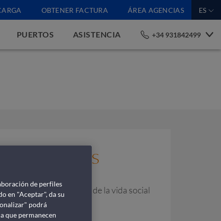
CARGA
OBTENER FACTURA
ÁREA AGENCIAS
ES
PUERTOS
ASISTENCIA
+34 931842499
y aperitivos
aboración de perfiles
s a bordo son el corazón de la vida social
do en "Aceptar", da su
e la tarde.
sonalizar" podrá
lica que permanecen