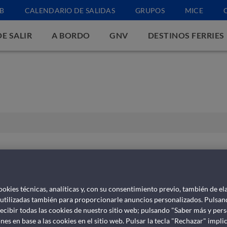
B
CALENDARIO DE SALIDAS
GRUPOS
MICE
E SALIR
A BORDO
GNV
DESTINOS FERRIES
res: desayunos, tentempiés 
ookies técnicas, analíticas y, con su consentimiento previo, también de el
n destino, sino vivir una experiencia completa. Nuestros bare
 utilizadas también para proporcionarle anuncios personalizados. Pulsan
 para cada necesidad, desde el desayuno hasta el aperitivo d
ecibir todas las cookies de nuestro sitio web; pulsando "Saber más y per
nes en base a las cookies en el sitio web. Pulsar la tecla "Rechazar" imp