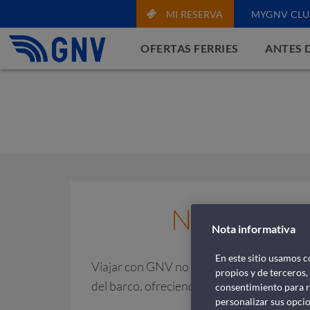
MI RESERVA
MYGNV CLU
OFERTAS FERRIES
ANTES D
Nuestros Ba
Nota informativa
En este sitio usamos c
Viajar con GNV no solo significa llegar a u
propios y de terceros,
del barco, ofreciendo un servicio completo
consentimiento para r
personalizar sus opcio