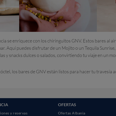
ia se enriquece con los chiringuitos GNV. Estos bares al aire
r. Aquí puedes disfrutar de un Mojito o un Tequila Sunrise,
as y snacks dulces o salados, convirtiendo tu viaje en un mo
cóctel, los bares de GNV están listos para hacer tu travesía 
NCIA
OFERTAS
iones y reservas
Ofertas Albania