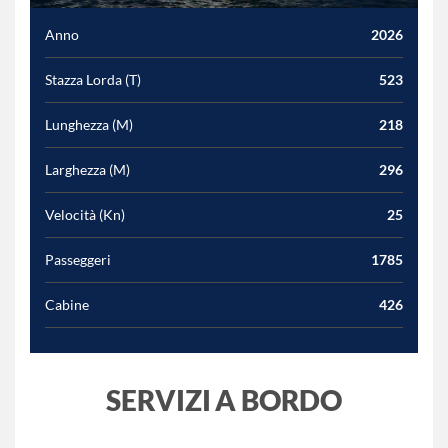
Anno
2026
Stazza Lorda (T)
523
Lunghezza (M)
218
Larghezza (M)
296
Velocità (Kn)
25
Passeggeri
1785
Cabine
426
SERVIZI A BORDO