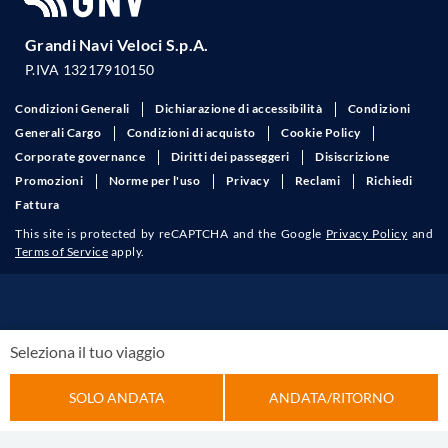
Grandi Navi Veloci S.p.A.
P.IVA 13217910150
Condizioni Generali
Dichiarazione di accessibilità
Condizioni
Generali Cargo
Condizioni di acquisto
Cookie Policy
Corporate governance
Diritti dei passeggeri
Disiscrizione
Promozioni
Norme per l'uso
Privacy
Reclami
Richiedi
Fattura
This site is protected by reCAPTCHA and the Google
Privacy Policy
and
Terms of Service
apply.
Seleziona il tuo viaggio
SOLO ANDATA
ANDATA/RITORNO