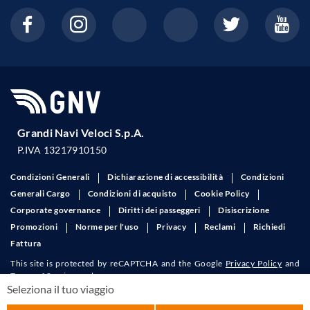
Grandi Navi Veloci S.p.A.
P.IVA 13217910150
Condizioni Generali
Dichiarazione di accessibilità
Condizioni
Generali Cargo
Condizioni di acquisto
Cookie Policy
Corporate governance
Diritti dei passeggeri
Disiscrizione
Promozioni
Norme per l'uso
Privacy
Reclami
Richiedi
Fattura
Seleziona il tuo viaggio
This site is protected by reCAPTCHA and the Google
Privacy Policy
and
Terms of Service
apply.
SOLO ANDATA
ANDATA/RITORNO