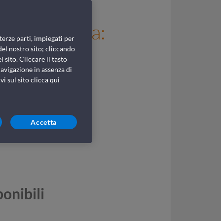
r la Sardegna:
terze parti, impiegati per
atte
del nostro sito; cliccando
 sito. Cliccare il tasto
avigazione in assenza di
i sul sito clicca qui
Accetta
ponibili