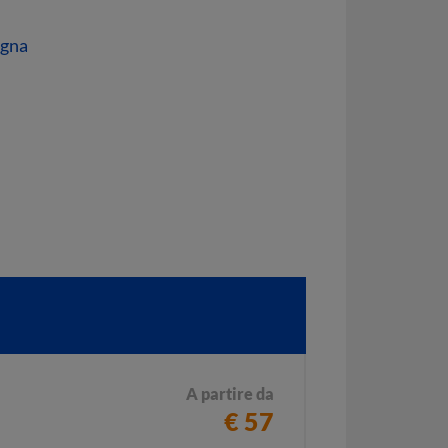
egna
A partire da
€ 57