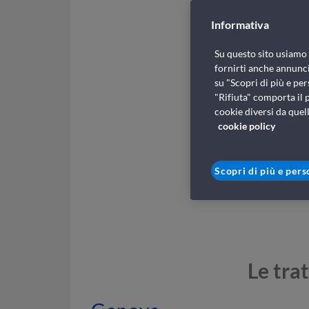
Informativa
Su questo sito usiamo c
fornirti anche annunci
su "Scopri di più e per
"Rifiuta" comporta il 
cookie diversi da quell
cookie policy
Scopri di più e pers
Le trat