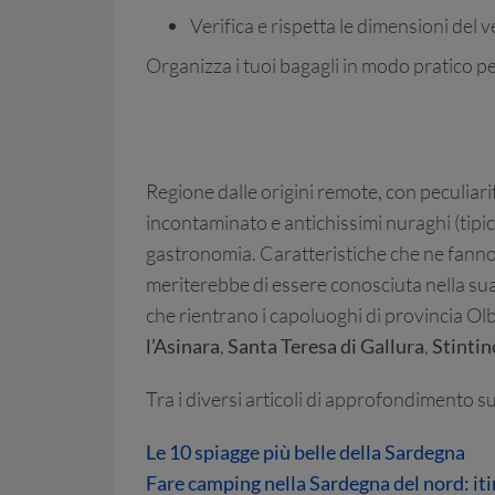
Verifica e rispetta le dimensioni del
Organizza i tuoi bagagli in modo pratico pe
Regione dalle origini remote, con peculiarit
incontaminato e antichissimi nuraghi (tipich
gastronomia. Caratteristiche che ne fanno 
meriterebbe di essere conosciuta nella sua
che rientrano i capoluoghi di provincia Olb
l’Asinara
,
Santa Teresa di Gallura
,
Stintin
Tra i diversi articoli di approfondimento s
Le 10 spiagge più belle della Sardegna
Fare camping nella Sardegna del nord: itin