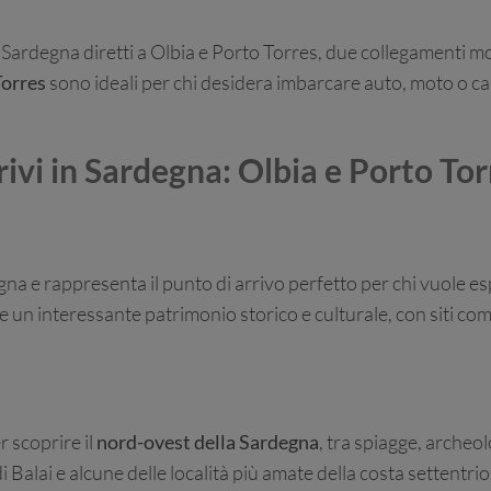
Sardegna diretti a Olbia e Porto Torres, due collegamenti mol
orres
sono ideali per chi desidera imbarcare auto, moto o ca
rivi in Sardegna: Olbia e Porto Tor
egna e rappresenta il punto di arrivo perfetto per chi vuole e
re un interessante patrimonio storico e culturale, con siti come
r scoprire il
nord-ovest della Sardegna
, tra spiagge, archeol
 di Balai e alcune delle località più amate della costa settent