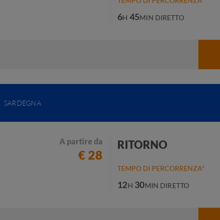
TEMPO DI PERCORRENZA*
6
45
H
MIN
DIRETTO
a
SARDEGNA
A partire da
RITORNO
€ 28
TEMPO DI PERCORRENZA*
12
30
H
MIN
DIRETTO