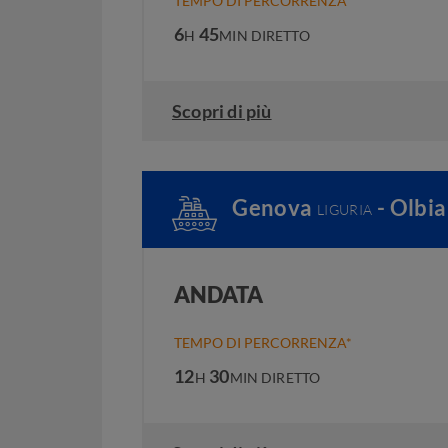
TEMPO DI PERCORRENZA*
6
45
H
MIN
DIRETTO
Scopri di più
Genova
- Olbi
LIGURIA
ANDATA
TEMPO DI PERCORRENZA*
12
30
H
MIN
DIRETTO