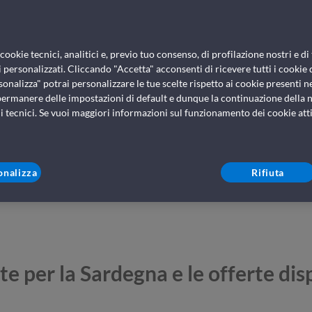
Traghetti pe
ookie tecnici, analitici e, previo tuo consenso, di profilazione nostri e di 
biglietti e tr
 personalizzati. Cliccando "Accetta" acconsenti di ricevere tutti i cookie 
sonalizza" potrai personalizzare le tue scelte rispetto ai cookie presenti nel
permanere delle impostazioni di default e dunque la continuazione della n
i tecnici. Se vuoi maggiori informazioni sul funzionamento dei cookie attiv
onalizza
Rifiuta
te per la Sardegna e le offerte dis