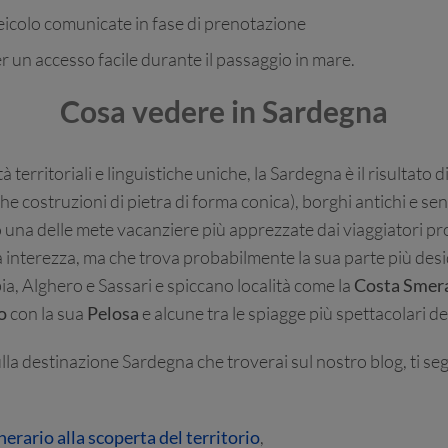
 veicolo comunicate in fase di prenotazione
r un accesso facile durante il passaggio in mare.
Cosa vedere in Sardegna
à territoriali e linguistiche uniche, la Sardegna è il risultato
e costruzioni di pietra di forma conica), borghi antichi e senti
una delle mete vacanziere più apprezzate dai viaggiatori pr
 interezza, ma che trova probabilmente la sua parte più desid
ia, Alghero e Sassari e spiccano località come la
Costa Smer
o
con la sua
Pelosa
e alcune tra le spiagge più spettacolari 
ulla destinazione Sardegna che troverai sul nostro blog, ti se
erario alla scoperta del territorio
,