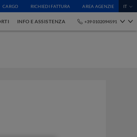
CARGO
RICHIEDI FATTURA
AREA AGENZIE
IT
RTI
INFO E ASSISTENZA
+39 0102094591