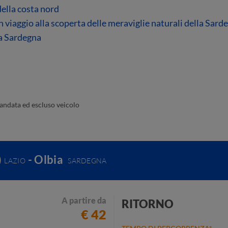
della costa nord
 viaggio alla scoperta delle meraviglie naturali della Sard
lla Sardegna
 andata ed escluso veicolo
)
- Olbia
LAZIO
SARDEGNA
A partire da
RITORNO
€ 42