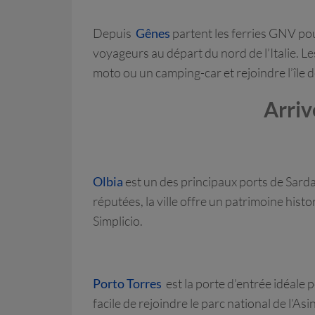
Depuis
Gênes
partent les ferries GNV pou
voyageurs au départ du nord de l’Italie. L
moto ou un camping-car et rejoindre l’île 
Arriv
Olbia
est un des principaux ports de Sardai
réputées, la ville offre un patrimoine histo
Simplicio.
Porto Torres
est la porte d’entrée idéale p
facile de rejoindre le parc national de l’As