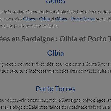
Gênes
r la Sardaigne à destination d’Olbia et de Porto Torres, deu
es traversées
Gênes – Olbia
et
Gênes – Porto Torres
sont id
de façon pratique et confortable.
ées en Sardaigne : Olbia et Porto 
Olbia
gne et le point d’arrivée idéal pour explorer la Costa Smerald
rique et culturel intéressant, avec des sites comme le puits sa
Porto Torres
our découvrir le nord-ouest de la Sardaigne, entre plages, arc
inara, la plage de Balai et certaines des destinations les plus