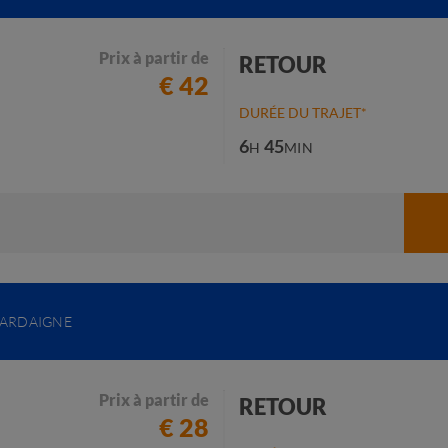
Prix à partir de
RETOUR
€ 42
DURÉE DU TRAJET*
6
45
H
MIN
SARDAIGNE
Prix à partir de
RETOUR
€ 28