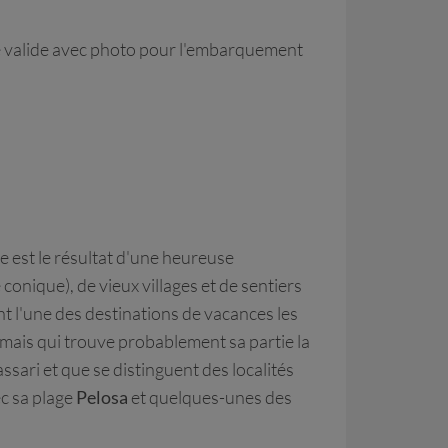
ité valide avec photo pour l'embarquement
ne est le résultat d'une heureuse
onique), de vieux villages et de sentiers
nt l'une des destinations de vacances les
 mais qui trouve probablement sa partie la
assari et que se distinguent des localités
c sa plage
Pelosa
et quelques-unes des