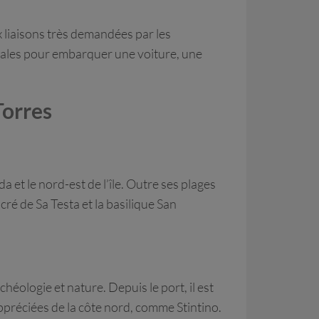
x liaisons très demandées par les
éales pour embarquer une voiture, une
Torres
a et le nord-est de l’île. Outre ses plages
cré de Sa Testa et la basilique San
héologie et nature. Depuis le port, il est
 appréciées de la côte nord, comme Stintino.