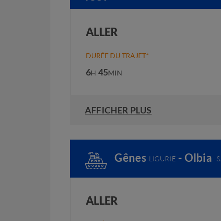
ALLER
DURÉE DU TRAJET*
6
45
H
MIN
AFFICHER PLUS
Gênes
- Olbia
LIGURIE
ALLER