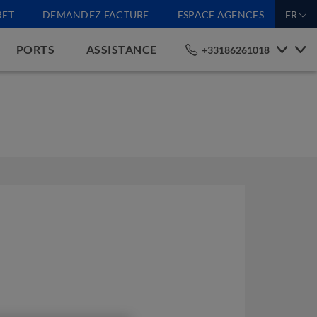
RET
DEMANDEZ FACTURE
ESPACE AGENCES
FR
PORTS
ASSISTANCE
+33186261018