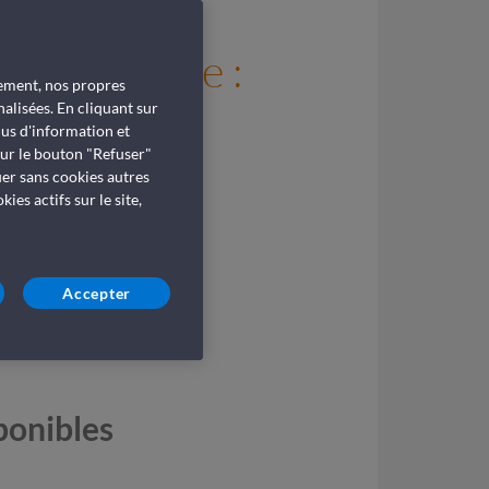
la Sardaigne :
tement, nos propres
aversées
alisées. En cliquant sur
lus d'information et
sur le bouton "Refuser"
uer sans cookies autres
es actifs sur le site,
Accepter
ponibles