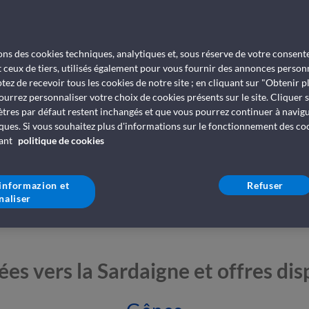
Ferries pour 
isons des cookies techniques, analytiques et, sous réserve de votre consen
billets et tr
t ceux de tiers, utilisés également pour vous fournir des annonces personn
tez de recevoir tous les cookies de notre site ; en cliquant sur "Obtenir p
ourrez personnaliser votre choix de cookies présents sur le site. Cliquer 
ètres par défaut restent inchangés et que vous pourrez continuer à navig
ques. Si vous souhaitez plus d'informations sur le fonctionnement des cooki
vant
politique de cookies
'informazion et
Refuser
naliser
ées vers la Sardaigne et offres dis