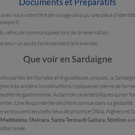
Documents et Préparatifs
r avec vous votre titre de voyage ainsi qu'une pièce d'ident
sseport).
 du véhicule communiquées lors de la réservation.
 pour un accès facile pendant la traversée.
Que voir en Sardaigne
ticularités territoriales et linguistiques uniques, la Sardaig
s très anciens (constructions typiques en pierre de forme c
excellente gastronomie. Autant de caractéristiques qui en fo
ier. Une île qui mériterait d'être connue dans sa globalité,
ue se trouvent les chefs-lieux de province Olbia, Alghero et S
la Maddalena
,
l'Asinara
,
Santa Teresa di Gallura
,
Stintino
ave
éditerranée.