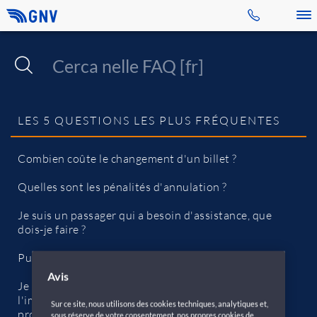
Toggle 
LES 5 QUESTIONS LES PLUS FRÉQUENTES
Combien coûte le changement d'un billet ?
Quelles sont les pénalités d'annulation ?
Je suis un passager qui a besoin d'assistance, que
dois-je faire ?
Puis-je embarquer si j’ai oublié ma pièce d’identité ?
Avis
Je souhaite réserver mais je n'ai pas encore
l'immatriculation du véhicule, comment dois-je
Sur ce site, nous utilisons des cookies techniques, analytiques et,
procéder ?
sous réserve de votre consentement, nos propres cookies de