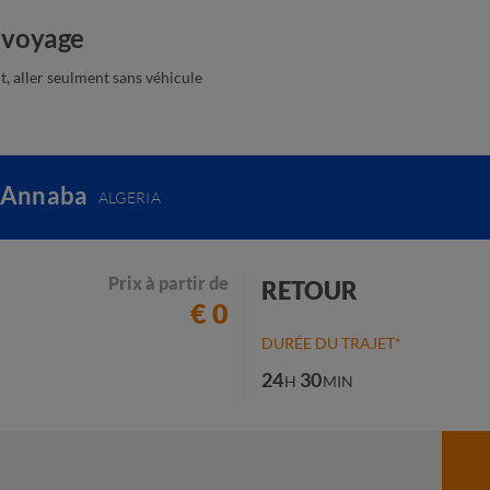
 voyage
, aller seulment sans véhicule
 Annaba
ALGERIA
Prix à partir de
RETOUR
€ 0
DURÉE DU TRAJET*
24
30
H
MIN