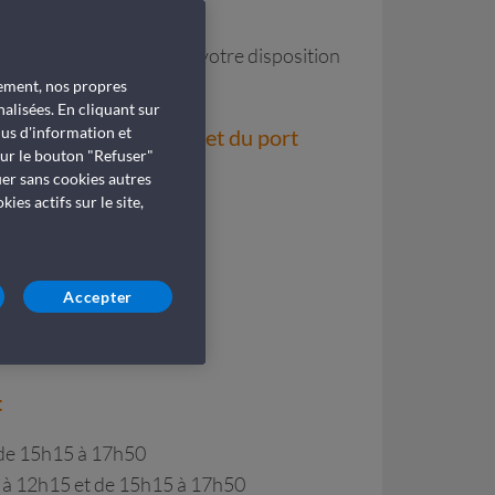
 est présente, GNV met à votre disposition
l.
tement, nos propres
alisées. En cliquant sur
lus d'information et
ture de la billetterie et du port
sur le bouton "Refuser"
uer sans cookies autres
spucci
es actifs sur le site,
arco Vespucci
Accepter
nv.it
:
 de 15h15 à 17h50
 à 12h15 et de 15h15 à 17h50