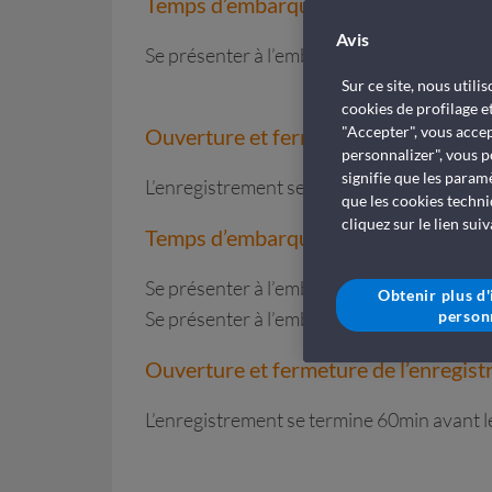
Temps d’embarquement lignes nation
Avis
Se présenter à l’embarquement : 3h avant 
Sur ce site, nous util
cookies de profilage e
"Accepter", vous accep
Ouverture et fermeture de l’enregist
personnalizer", vous p
signifie que les param
L’enregistrement se termine 45min avant l
que les cookies techni
cliquez sur le lien sui
Temps d’embarquement lignes intern
Se présenter à l’embarquement avec les vé
Obtenir plus d
Se présenter à l’embarquement sans véhicu
person
Ouverture et fermeture de l’enregist
L’enregistrement se termine 60min avant l