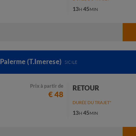
13
45
H
MIN
 Palerme (T.Imerese)
SICILE
Prix à partir de
RETOUR
€ 48
DURÉE DU TRAJET*
13
45
H
MIN