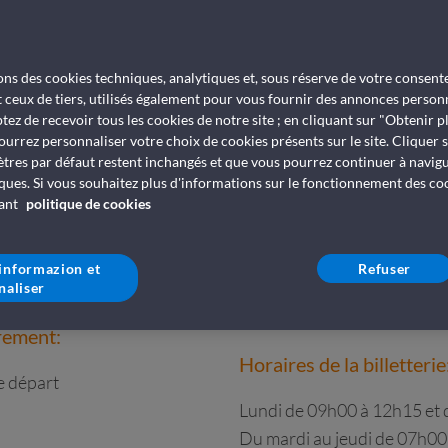
ales:
À votre arrivée au port
le départ
Idans tous les ports où elle
ses bureaux et son personne
isons des cookies techniques, analytiques et, sous réserve de votre consen
t ceux de tiers, utilisés également pour vous fournir des annonces personn
tez de recevoir tous les cookies de notre site ; en cliquant sur "Obtenir p
rement:
Adresse et heures d'ouver
ourrez personnaliser votre choix de cookies présents sur le site. Cliquer 
ètres par défaut restent inchangés et que vous pourrez continuer à navig
e départ
Adresse du port : Varco Ve
ques. Si vous souhaitez plus d'informations sur le fonctionnement des cooki
Adresse de la billetterie: V
vant
politique de cookies
ationales:
Contacts billetterie
hicules: 5h avant le départ
'informazion et
Refuser
les: 4h avant le départ
naliser
E-mail:
bookcivitavecchia@g
Teléfono:
+39 0766 59631
rement:
Horaires de la billetterie
e départ
Lundi de 09h00 à 12h15 et
Du mardi au jeudi de 07h00