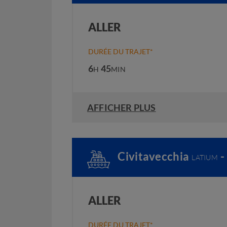
ALLER
DURÉE DU TRAJET*
6
45
H
MIN
AFFICHER PLUS
Civitavecchia
-
LATIUM
ALLER
DURÉE DU TRAJET*