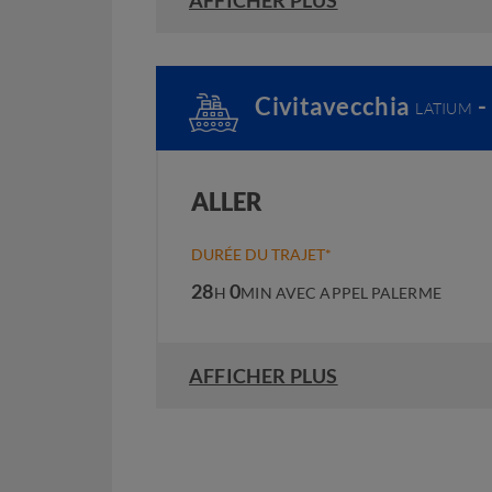
Civitavecchia
-
LATIUM
ALLER
DURÉE DU TRAJET*
28
0
H
MIN
AVEC APPEL PALERME
AFFICHER PLUS