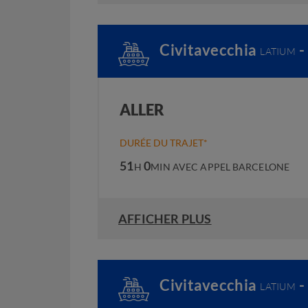
Civitavecchia
-
LATIUM
ALLER
DURÉE DU TRAJET*
51
0
H
MIN
AVEC APPEL BARCELONE
AFFICHER PLUS
Civitavecchia
-
LATIUM