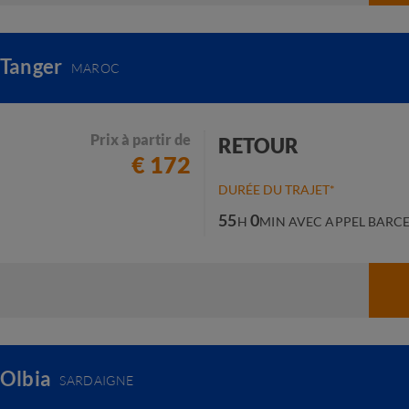
 Tanger
MAROC
Prix à partir de
RETOUR
€ 172
DURÉE DU TRAJET*
55
0
H
MIN
AVEC APPEL BARC
 Olbia
SARDAIGNE