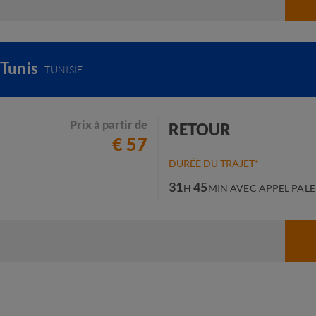
 Tunis
TUNISIE
Prix à partir de
RETOUR
€ 57
DURÉE DU TRAJET*
31
45
H
MIN
AVEC APPEL PAL