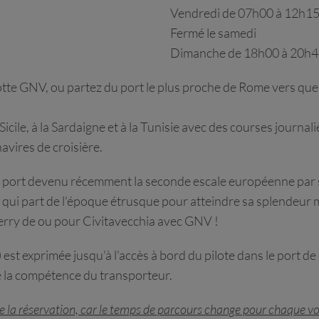
Vendredi de 07h00 à 12h15
Fermé le samedi
Dimanche de 18h00 à 20h
lotte GNV, ou partez du port le plus proche de Rome vers que
icile, à la Sardaigne et à la Tunisie avec des courses journaliè
avires de croisière.
son port devenu récemment la seconde escale européenne par
 qui part de l'époque étrusque pour atteindre sa splendeur
rry de ou pour Civitavecchia avec GNV !
st exprimée jusqu'à l'accès à bord du pilote dans le port de
de la compétence du transporteur.
s de la réservation, car le temps de parcours change pour chaque v