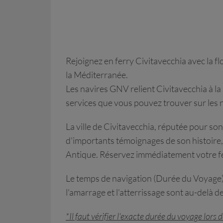
Rejoignez en ferry Civitavecchia avec la f
la Méditerranée.
Les navires GNV relient Civitavecchia à la S
services que vous pouvez trouver sur les n
La ville de Civitavecchia, réputée pour 
d'importants témoignages de son histoire,
Antique. Réservez immédiatement votre fe
Le temps de navigation (Durée du Voyage) e
l'amarrage et l'atterrissage sont au-delà 
*Il faut vérifier l'exacte durée du voyage lor