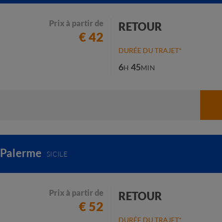
Prix à partir de
RETOUR
€ 42
DURÉE DU TRAJET*
6
45
H
MIN
 Palerme
SICILE
Prix à partir de
RETOUR
€ 52
DURÉE DU TRAJET*