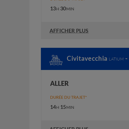
13
30
H
MIN
AFFICHER PLUS
Civitavecchia
-
LATIUM
ALLER
DURÉE DU TRAJET*
14
15
H
MIN
AFFICHER PLUS