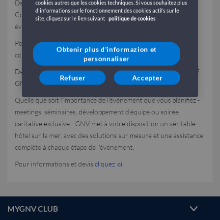
Découvrez la division MICE de GNV (Meetings, Incentives,
cookies autres que les cookies techniques. Si vous souhaitez plus
d'informations sur le fonctionnement des cookies actifs sur le
Conferences & Events) [Réunions, invitations, conférences et
site, cliquez sur le lien suivant
politique de cookies
événements]
Pourquoi ne pas penser à un événement, un meeting ou une
Obtenir plus d'informazion et
conférence à bord d'un ferry GNV ?
personnaliser
Découvrez les
atouts
de notre service MICE & INCENTIVE DE
Refuser
Accepter
GNV !
Quelle que soit l’importance de l'événement que vous planifiez -
meetings, séminaires, développement d’équipe ou soirée
caritative exclusive - GNV met à votre disposition un véritable
hôtel sur la mer, avec des solutions sur mesure et une assistance
complète à chaque étape de l'événement.
Pour informations et devis
cliquez ici
MYGNV CLUB