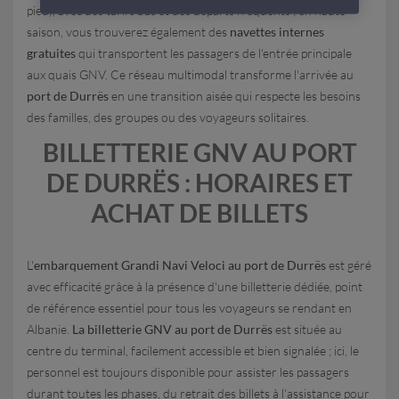
pied), avec des tarifs bas et des départs fréquents ; en haute
saison, vous trouverez également des
navettes internes
gratuites
qui transportent les passagers de l'entrée principale
aux quais GNV. Ce réseau multimodal transforme l'arrivée au
port de Durrës
en une transition aisée qui respecte les besoins
des familles, des groupes ou des voyageurs solitaires.
BILLETTERIE GNV AU PORT
DE DURRËS : HORAIRES ET
ACHAT DE BILLETS
L'
embarquement Grandi Navi Veloci au port de Durrës
est géré
avec efficacité grâce à la présence d'une billetterie dédiée, point
de référence essentiel pour tous les voyageurs se rendant en
Albanie.
La billetterie GNV au port de Durrës
est située au
centre du terminal, facilement accessible et bien signalée ; ici, le
personnel est toujours disponible pour assister les passagers
durant toutes les phases, du retrait des billets à l'assistance pour