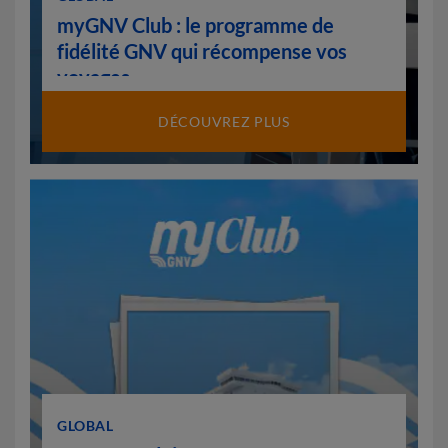
myGNV Club : le programme de
fidélité GNV qui récompense vos
voyages
DÉCOUVREZ PLUS
GLOBAL