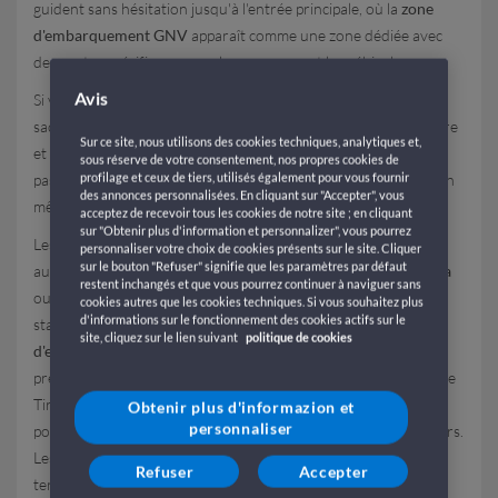
guident sans hésitation jusqu'à l'entrée principale, où la
zone
d'embarquement GNV
apparaît comme une zone dédiée avec
des portes spécifiques pour les passagers et les véhicules.
Avis
Si vous vous demandez
où prendre le ferry GNV à Durrës
,
sachez que le quai réservé se distingue par sa signalisation claire
Sur ce site, nous utilisons des cookies techniques, analytiques et,
et l'excellente assistance du personnel, qui canalise le flux des
sous réserve de votre consentement, nos propres cookies de
profilage et ceux de tiers, utilisés également pour vous fournir
passagers vers les portes d'enregistrement, évitant la confusion
des annonces personnalisées. En cliquant sur "Accepter", vous
même aux moments de plus grande affluence.
acceptez de recevoir tous les cookies de notre site ; en cliquant
sur "Obtenir plus d'information et personnalizer", vous pourrez
Les options de transport s'adaptent à chaque besoin : les
personnaliser votre choix de cookies présents sur le site. Cliquer
sur le bouton "Refuser" signifie que les paramètres par défaut
automobilistes particuliers emprunteront la
SH2 depuis Tirana
restent inchangés et que vous pourrez continuer à naviguer sans
ou les
routes côtières depuis Vlora
(SH4, environ 123 km), en
cookies autres que les cookies techniques. Si vous souhaitez plus
d'informations sur le fonctionnement des cookies actifs sur le
stationnant sur de vastes espaces proches du
quai
site, cliquez sur le lien suivant
politique de cookies
d'embarquement GNV
. Les
taxis
, nombreux et bon marché,
prennent en charge depuis les hôtels du centre ou l'aéroport de
Tirana (35-40 minutes de trajet), déposant directement à la
Obtenir plus d'informazion et
personnaliser
porte sans avoir à transporter de bagages sur de longs parcours.
Les
bus urbains et interurbains
s'arrêtent à proximité du
Refuser
Accepter
terminal, reliant Durrës aux gares ferroviaires (15 minutes à