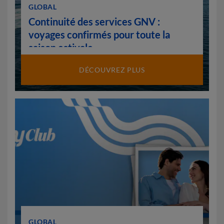
GLOBAL
Continuité des services GNV :
voyages confirmés pour toute la
saison estivale
DÉCOUVREZ PLUS
GLOBAL