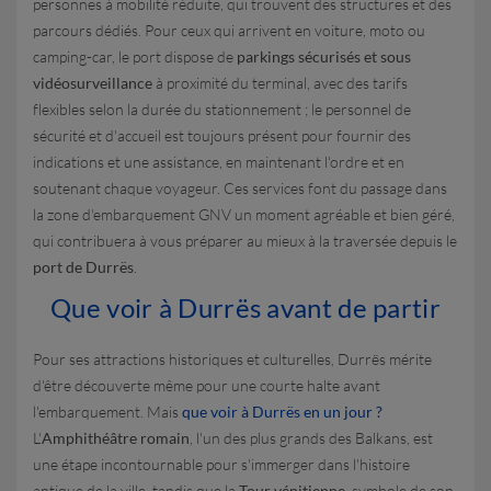
personnes à mobilité réduite, qui trouvent des structures et des
parcours dédiés. Pour ceux qui arrivent en voiture, moto ou
camping-car, le port dispose de
parkings sécurisés et sous
vidéosurveillance
à proximité du terminal, avec des tarifs
flexibles selon la durée du stationnement ; le personnel de
sécurité et d'accueil est toujours présent pour fournir des
indications et une assistance, en maintenant l'ordre et en
soutenant chaque voyageur. Ces services font du passage dans
la zone d'embarquement GNV un moment agréable et bien géré,
qui contribuera à vous préparer au mieux à la traversée depuis le
port de Durrës
.
Que voir à Durrës avant de partir
Pour ses attractions historiques et culturelles, Durrës mérite
d'être découverte même pour une courte halte avant
l'embarquement. Mais
que voir à Durrës en un jour ?
L'
Amphithéâtre romain
, l'un des plus grands des Balkans, est
une étape incontournable pour s'immerger dans l'histoire
antique de la ville, tandis que la
Tour vénitienne
, symbole de son