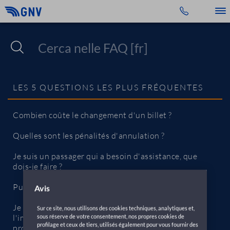
Toggle 
LES 5 QUESTIONS LES PLUS FRÉQUENTES
Combien coûte le changement d'un billet ?
Quelles sont les pénalités d'annulation ?
Je suis un passager qui a besoin d'assistance, que
dois-je faire ?
Puis-je embarquer si j’ai oublié ma pièce d’identité ?
Avis
Je souhaite réserver mais je n'ai pas encore
Sur ce site, nous utilisons des cookies techniques, analytiques et,
l'immatriculation du véhicule, comment dois-je
sous réserve de votre consentement, nos propres cookies de
profilage et ceux de tiers, utilisés également pour vous fournir des
procéder ?