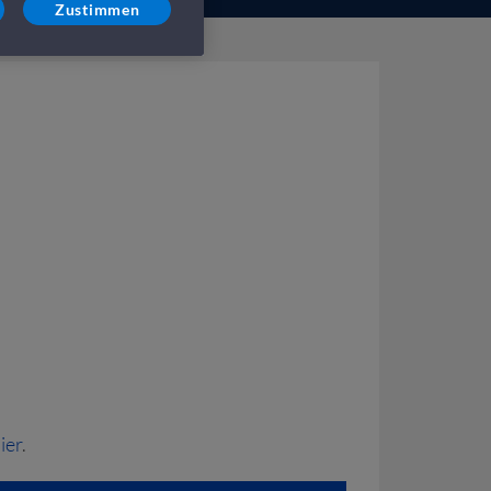
Zustimmen
ier
.