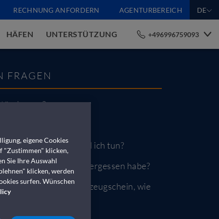
RECHNUNG ANFORDERN
AGENTURBEREICH
DE
HÄFEN
UNTERSTÜTZUNG
+496996759093
N FRAGEN
ketänderung?
ierungsgebühren?
ligung, eigene Cookies
 Hilfe benötigt. Was soll ich tun?
uf "Zustimmen" klicken,
en Sie Ihre Auswahl
nn ich meinen Ausweis vergessen habe?
blehnen" klicken, werden
Cookies surfen. Wünschen
 aber noch keinen Fahrzeugschein, wie
licy