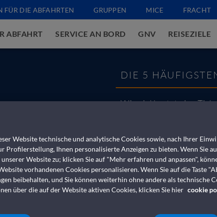
N FÜR DIE ABFAHRTEN
GRUPPEN
MICE
FRACHT
R ABFAHRT
SERVICE AN BORD
GNV
REISEZIELE
DIE 5 HÄUFIGSTE
Wie viel kostet eine Tic
Wie hoch sind die Storn
ser Website technische und analytische Cookies sowie, nach Ihrer Einwil
Ich bin ein Passagier, der
r Profilerstellung, Ihnen personalisierte Anzeigen zu bieten. Wenn Sie a
s unserer Website zu; klicken Sie auf "Mehr erfahren und anpassen", könn
Kann ich einsteigen, we
 Website vorhandenen Cookies personalisieren. Wenn Sie auf die Taste "A
ngen beibehalten, und Sie können weiterhin ohne andere als technische 
Ich möchte buchen, habe
nen über die auf der Website aktiven Cookies, klicken Sie hier
cookie po
soll ich vorgehen?