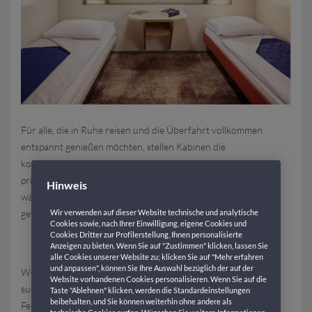
Für alle, die in Ruhe reisen und die Überfahrt vollkommen
entspannt genießen möchten, stellen Kabinen die
komfortabelste Unterkunft an Bord der Fähre dar. Sie bieten
private und gemütliche Räume, die darauf ausgelegt sind,
Hinweis
während der gesamten Reise Erholung und Privatsphäre zu
gewährleisten.
Wir verwenden auf dieser Website technische und analytische
Cookies sowie, nach Ihrer Einwilligung, eigene Cookies und
Innenkabinen
Cookies Dritter zur Profilerstellung, Ihnen personalisierte
Anzeigen zu bieten. Wenn Sie auf "Zustimmen" klicken, lassen Sie
alle Cookies unserer Website zu; klicken Sie auf "Mehr erfahren
und anpassen", können Sie Ihre Auswahl bezüglich der auf der
Wenn Sie während der Überfahrt einen ruhigen Rückzugsort
Website vorhandenen Cookies personalisieren. Wenn Sie auf die
suchen, sind Innenkabinen die perfekte Wahl. Auch ohne
Taste "Ablehnen" klicken, werden die Standardeinstellungen
beibehalten, und Sie können weiterhin ohne andere als
Fenster bieten diese Unterkünfte eine stille und abgeschirmte