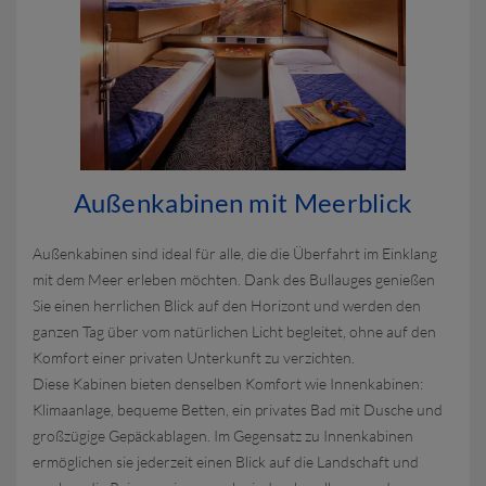
Außenkabinen mit Meerblick
Außenkabinen sind ideal für alle, die die Überfahrt im Einklang
mit dem Meer erleben möchten. Dank des Bullauges genießen
Sie einen herrlichen Blick auf den Horizont und werden den
ganzen Tag über vom natürlichen Licht begleitet, ohne auf den
Komfort einer privaten Unterkunft zu verzichten.
Diese Kabinen bieten denselben Komfort wie Innenkabinen:
Klimaanlage, bequeme Betten, ein privates Bad mit Dusche und
großzügige Gepäckablagen. Im Gegensatz zu Innenkabinen
ermöglichen sie jederzeit einen Blick auf die Landschaft und