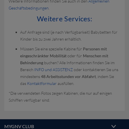
Weitere Informationen finden Sie auch in den
Allgemeinen
Geschäftsbedingungen
.
Weitere Services:
Auf Anfrage sind (je nach Verfügbarkeit) Babybetten für
Kinder bis zu zwei Jahren erhältlich.
Müssen Sie eine spezielle Kabine für
Personen mit
eingeschränkter Mobilität
oder für
Menschen mit
Behinderung
buchen?
Alle Informationen finden Sie im
Bereich
INFO und ASSISTENZ
oder kontaktieren Sie uns
mindestens
48 Arbeitsstunden vor Abfahrt
, indem Sie
das
Kontaktformular
ausfüllen.
*Die verwendeten Fotos zeigen Kabinen, die nur auf einigen
Schiffen verfügbar sind.
MYGNV CLUB