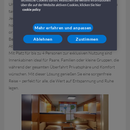
technische Cookies surfen. Wünschen Sie weitere Informationen
Umgebung – ideal, um sich zu entspannen und neue Energie zu
über die auf der Website aktiven Cookies, klicken Sie hier
cookie policy
tanken.
Jede Kabine ist klimatisiert und mit komfortablen Betten mit
hochwertiger Bettwäsche, einem privaten Bad mit Dusche, gut
Mehr erfahren und anpassen
organisierten Gepäckablagen sowie einer regulierbaren
Beleuchtung ausgestattet, um zu jeder Tageszeit die passende
Ablehnen
Zustimmen
Atmosphäre zu schaffen.
Mit Platz für bis zu 4 Personen zur exklusiven Nutzung sind
Innenkabinen ideal für Paare, Familien oder kleine Gruppen, die
während der gesamten Überfahrt Privatsphäre und Komfort
wünschen. Mit dieser Lösung genießen Sie eine sorgenfreie
Reise – perfekt für alle, die Wert auf Entspannung und Ruhe
legen.