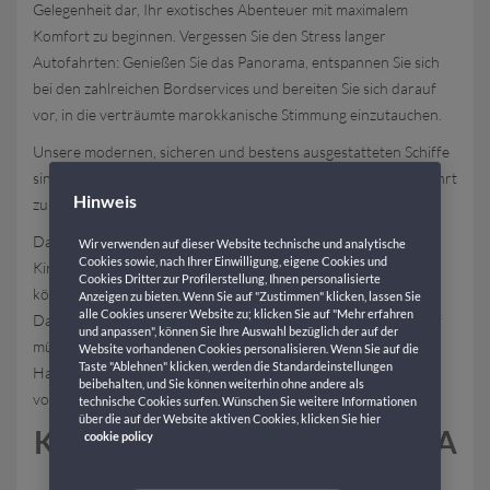
Gelegenheit dar, Ihr exotisches Abenteuer mit maximalem
Komfort zu beginnen. Vergessen Sie den Stress langer
Autofahrten: Genießen Sie das Panorama, entspannen Sie sich
bei den zahlreichen Bordservices und bereiten Sie sich darauf
vor, in die verträumte marokkanische Stimmung einzutauchen.
Unsere modernen, sicheren und bestens ausgestatteten Schiffe
sind bereit, Sie, Ihre Familie und Ihre Freunde für eine Überfahrt
Hinweis
zu empfangen, die sich bereits wie Urlaub anfühlt.
Dank des
Online-Buchungssystems
von GNV ist es ein
Wir verwenden auf dieser Website technische und analytische
Cookies sowie, nach Ihrer Einwilligung, eigene Cookies und
Kinderspiel, sich Ihr
Fährticket Genua – Tanger
zu sichern. Sie
Cookies Dritter zur Profilerstellung, Ihnen personalisierte
können die Reise in aller Ruhe planen, das für Sie passende
Anzeigen zu bieten. Wenn Sie auf "Zustimmen" klicken, lassen Sie
alle Cookies unserer Website zu; klicken Sie auf "Mehr erfahren
Datum wählen und mit wenigen Klicks buchen. Nach dem Kauf
und anpassen", können Sie Ihre Auswahl bezüglich der auf der
müssen Sie das Ticket nur noch ausdrucken oder auf dem
Website vorhandenen Cookies personalisieren. Wenn Sie auf die
Taste "Ablehnen" klicken, werden die Standardeinstellungen
Handy speichern, um es vor der Abfahrt beim Boarding
beibehalten, und Sie können weiterhin ohne andere als
vorzuzeigen… und schon sind Sie startklar!
technische Cookies surfen. Wünschen Sie weitere Informationen
über die auf der Website aktiven Cookies, klicken Sie hier
KOSTEN DER FÄHREN GENUA
cookie policy
– TANGER