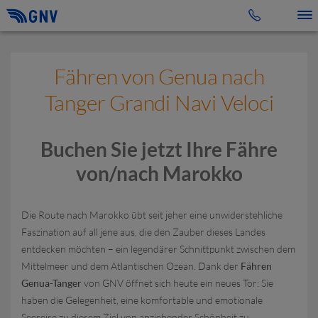
Toggle 
Fähren von Genua nach
Tanger Grandi Navi Veloci
Buchen Sie jetzt Ihre Fähre
von/nach Marokko
Die Route nach Marokko übt seit jeher eine unwiderstehliche
Faszination auf all jene aus, die den Zauber dieses Landes
entdecken möchten – ein legendärer Schnittpunkt zwischen dem
Mittelmeer und dem Atlantischen Ozean. Dank der
Fähren
Genua-Tanger
von GNV öffnet sich heute ein neues Tor: Sie
haben die Gelegenheit, eine komfortable und emotionale
Seereise zu diesem Ziel von anziehender Schönheit zu