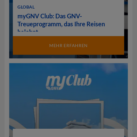
GLOBAL
myGNV Club: Das GNV-
Treueprogramm, das Ihre Reisen
belohnt
MEHR ERFAHREN