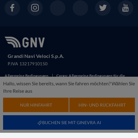
Grandi Navi Veloci S.p.A.
P.IVA 13217910150
Allgemeine Bedingungen
Cargo: Allgemeine Bedingungen für die
Hallo, wissen Sie bereits, wann Sie fahren möchten? Wählen Sie
Beförderung
Cookie policy
Fahrgastrechte
Sonderangebote
Ihre Reise aus
abbestellen
Nutzungsbedingungen
Privacy
Rechnung
anfordern
NUR HINFAHRT
HIN- UND RÜCKFAHRT
This site is protected by reCAPTCHA and the Google
Privacy Policy
and
Terms of Service
apply.
BUCHEN SIE MIT GINEVRA AI