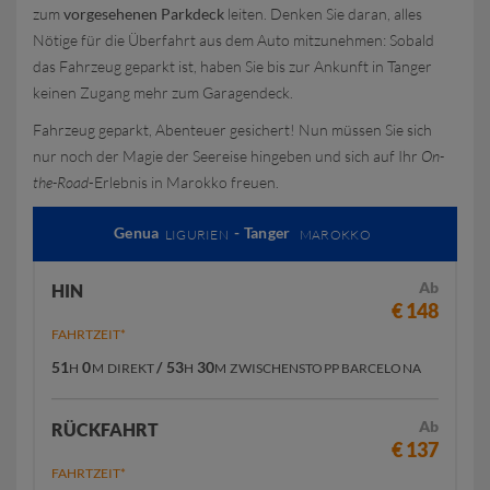
zum
vorgesehenen Parkdeck
leiten. Denken Sie daran, alles
Nötige für die Überfahrt aus dem Auto mitzunehmen: Sobald
das Fahrzeug geparkt ist, haben Sie bis zur Ankunft in Tanger
keinen Zugang mehr zum Garagendeck.
Fahrzeug geparkt, Abenteuer gesichert! Nun müssen Sie sich
nur noch der Magie der Seereise hingeben und sich auf Ihr
On-
the-Road
-Erlebnis in Marokko freuen.
Genua
- Tanger
LIGURIEN
MAROKKO
Ab
HIN
€ 148
FAHRTZEIT*
51
0
/ 53
30
H
M
DIREKT
H
M
ZWISCHENSTOPP BARCELONA
Ab
RÜCKFAHRT
€ 137
FAHRTZEIT*