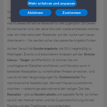
Mehr erfahren und anpassen
Nach Marokko zu segeln war noch nie so günstig! GNV bietet
Ablehnen
Zustimmen
wettbewerbsfähige Tarife für die
Schiffe Genua-Tanger
und
macht dieses attraktive Reiseziel für alle zugänglich. Ob Sie ein
Einheimischer sind, der seine Wurzeln wiederentdecken möchte,
oder ein internationaler Reisender auf der Suche nach neuen
Abenteuern – Sie werden sicher das passende Angebot finden.
Achten Sie auf die
Sonderangebote
, die GNV regelmäßig zu
Feiertagen, Events und besonderen Anlässen auf der
Strecke
Genua – Tanger
veröffentlicht: So können Sie von
unschlagbaren Rabatten profitieren und Marokko auch in
beliebten Reisezeiten zu vorteilhaften Preisen erreichen. Und
was ist mit den Vergünstigungen für
Einheimische
? Für
marokkanische Staatsbürger, die nach Hause zurückkehren
möchten – vielleicht gerade während der heiligen Zeit des
Ramadan
– gibt es
Sonderrabatte
und spezielle Tarife. So fühlen
sie sich der Heimat näher und die Zusammenführung mit der
Familie und den Traditionen wird erleichtert.