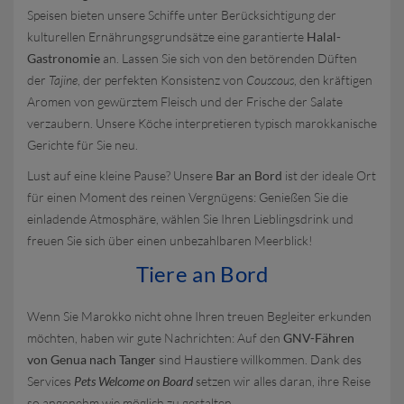
Speisen bieten unsere Schiffe unter Berücksichtigung der
kulturellen Ernährungsgrundsätze eine garantierte
Halal-
Gastronomie
an. Lassen Sie sich von den betörenden Düften
der
Tajine
, der perfekten Konsistenz von
Couscous
, den kräftigen
Aromen von gewürztem Fleisch und der Frische der Salate
verzaubern. Unsere Köche interpretieren typisch marokkanische
Gerichte für Sie neu.
Lust auf eine kleine Pause? Unsere
Bar an Bord
ist der ideale Ort
für einen Moment des reinen Vergnügens: Genießen Sie die
einladende Atmosphäre, wählen Sie Ihren Lieblingsdrink und
freuen Sie sich über einen unbezahlbaren Meerblick!
Tiere an Bord
Wenn Sie Marokko nicht ohne Ihren treuen Begleiter erkunden
möchten, haben wir gute Nachrichten: Auf den
GNV-Fähren
von Genua nach Tanger
sind Haustiere willkommen. Dank des
Services
Pets Welcome on Board
setzen wir alles daran, ihre Reise
so angenehm wie möglich zu gestalten.