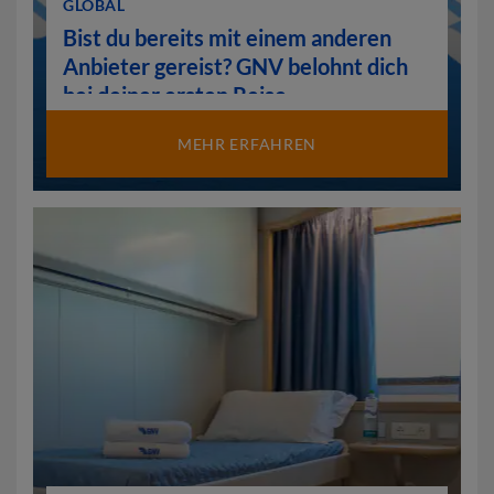
GLOBAL
Bist du bereits mit einem anderen
Anbieter gereist? GNV belohnt dich
bei deiner ersten Reise.
MEHR ERFAHREN