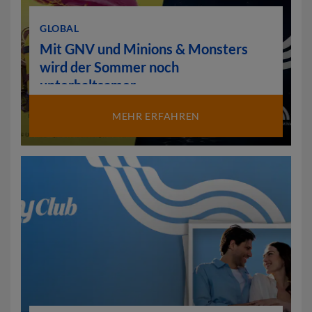
GLOBAL
Mit GNV und Minions & Monsters
wird der Sommer noch
unterhaltsamer
MEHR ERFAHREN