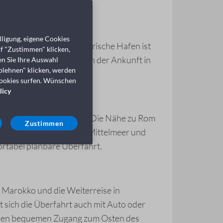
ligung, eigene Cookies
eeweg erreichen. Der ligurische Hafen ist
uf "Zustimmen" klicken,
chem Gepäck planen. Nach der Ankunft in
en Sie Ihre Auswahl
blehnen" klicken, werden
Cookies surfen. Wünschen
licy
fungshafen
nach Tanger
. Die Nähe zu Rom
Zustimmen
ischen Zentrum zwischen Mittelmeer und
ortabel planbare Überfahrt.
h Marokko und die Weiterreise in
 sich die Überfahrt auch mit Auto oder
inen bequemen Zugang zum Osten des