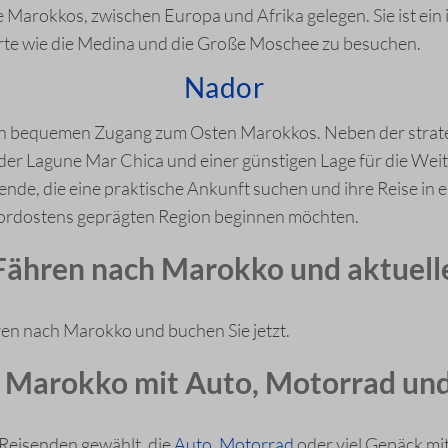
te Marokkos, zwischen Europa und Afrika gelegen. Sie ist e
te wie die Medina und die Große Moschee zu besuchen.
Nador
inen bequemen Zugang zum Osten Marokkos. Neben der strat
der Lagune Mar Chica und einer günstigen Lage für die Weit
sende, die eine praktische Ankunft suchen und ihre Reise in
ordostens geprägten Region beginnen möchten.
 Fähren nach Marokko und aktuel
en nach Marokko und buchen Sie jetzt.
 Marokko mit Auto, Motorrad u
Reisenden gewählt, die
Auto, Motorrad
oder viel Gepäck m