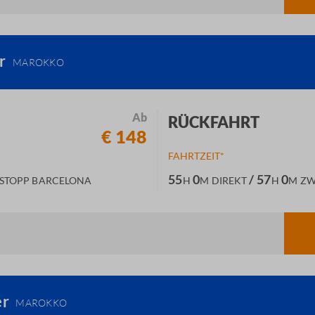
er
MAROKKO
Ab
RÜCKFAHRT
€ 148
FAHRTZEIT*
55
0
/ 57
0
STOPP BARCELONA
H
M
DIREKT
H
M
ZW
er
MAROKKO