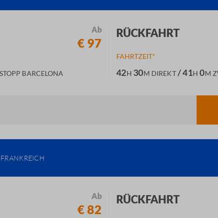
Ab
RÜCKFAHRT
€ 97
FAHRTZEIT*
42
30
/ 41
0
STOPP BARCELONA
H
M
DIREKT
H
M
Z
FRANKREICH
Ab
RÜCKFAHRT
€ 82