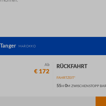
en können.
 Tanger
MAROKKO
Ab
RÜCKFAHRT
€ 172
FAHRTZEIT*
55
0
H
M
ZWISCHENSTOPP BA