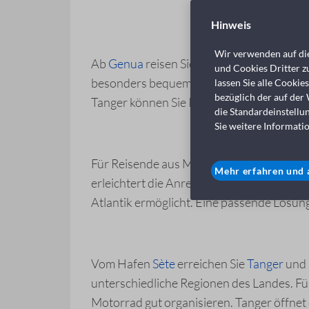
Hinweis
Wir verwenden auf die
Ab
Genua
reisen Sie nach Tanger, einem d
und Cookies Dritter zu
besonders bequem für Reisende aus Nordit
lassen Sie alle Cookie
bezüglich der auf der
Tanger können Sie Ihre Reise flexibel zu 
die Standardeinstellu
Sie weitere Informatio
Für Reisende aus Mittelitalien bietet
Civit
Mehr erfahren und 
erleichtert die Anreise, während die Ank
Atlantik ermöglicht. Eine passende Lösun
Vom Hafen
Sète
erreichen Sie
Tanger
und 
unterschiedliche Regionen des Landes. Fü
Motorrad gut organisieren. Tanger öffn