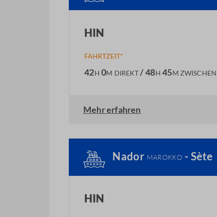
HIN
FAHRTZEIT*
42
0
/ 48
45
H
M
DIREKT
H
M
ZWISCHEN
Mehr erfahren
Nador
- Sète
MAROKKO
HIN