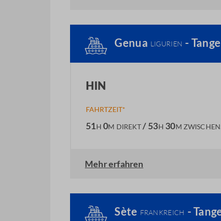
Genua
- Tang
LIGURIEN
HIN
FAHRTZEIT*
51
0
/ 53
30
H
M
DIREKT
H
M
ZWISCHEN
Mehr erfahren
Sète
- Tang
FRANKREICH