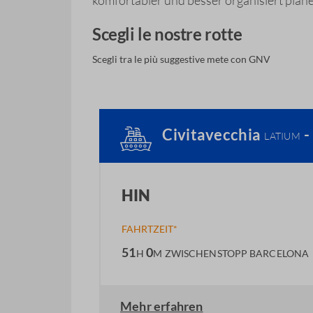
komfortabler und besser organisiert plan
Scegli le nostre rotte
Scegli tra le più suggestive mete con GNV
Civitavecchia
-
LATIUM
HIN
FAHRTZEIT*
51
0
H
M
ZWISCHENSTOPP BARCELONA
Mehr erfahren