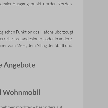
in idealer Ausgangspunkt, um den Norden
egischen Funktion des Hafens überzeugt
erreise ins Landesinnere oder in andere
 einer vom Meer, dem Alltag der Stadt und
le Angebote
nd Wohnmobil
itnehmen möchten – besonders auf