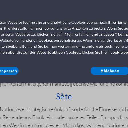
Genua
ser Website technische und analytische Cookies sowie, nach Ihrer Einwil
er wichtigsten Ankunftsorte für alle, die Marokko auf dem S
r Profilerstellung, Ihnen personalisierte Anzeigen zu bieten. Wenn Sie a
alien, die die Überfahrt mit Auto, Motorrad oder zusätzli
s unserer Website zu; klicken Sie auf "Mehr erfahren und anpassen", könn
 Website vorhandenen Cookies personalisieren. Wenn Sie auf die Taste "A
weiteren Zielen im Norden des Landes fortsetzen.
ngen beibehalten, und Sie können weiterhin ohne andere als technische 
nen über die auf der Website aktiven Cookies, klicken Sie hier
cookie po
Civitavecchia
avecchia
einen praktischen und gut angebundenen Einschif
anpassen
Ablehnen
unft in der marokkanischen Stadt den Start in einem dynam
g für Reisen mit eigenem Fahrzeug ebenso wie für eine komf
Sète
Nador, zwei strategische Ankunftsorte für die Einreise nac
r Reisende aus Frankreich oder anderen Teilen Europas lässt
et den Weg in den Nordwesten Marokkos, während Nador e