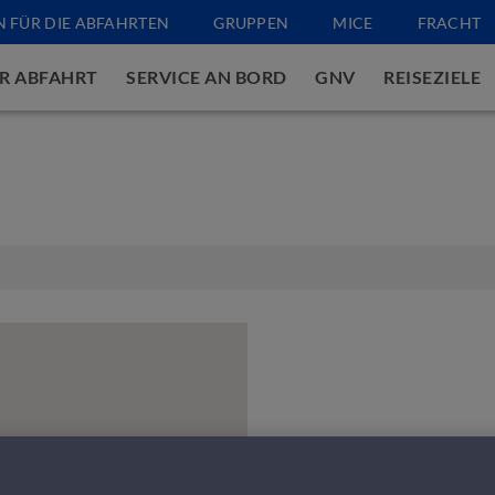
N FÜR DIE ABFAHRTEN
GRUPPEN
MICE
FRACHT
R ABFAHRT
SERVICE AN BORD
GNV
REISEZIELE