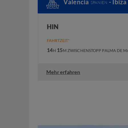
Valencia
- Ibiza
SPANIEN
HIN
FAHRTZEIT*
14
15
H
M
ZWISCHENSTOPP PALMA DE M
Mehr erfahren