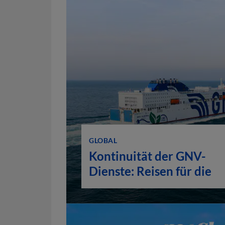
GLOBAL
Kontinuität der GNV-
Dienste: Reisen für die
gesamte Sommersaison
bestätigt