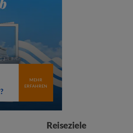
MEHR
ERFAHREN
?
iner
Reiseziele