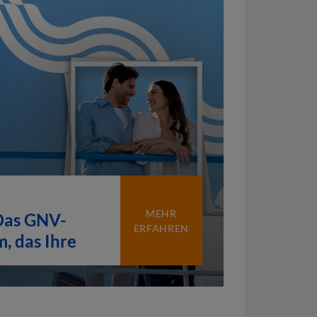
MEHR
Das GNV-
ERFAHREN
, das Ihre