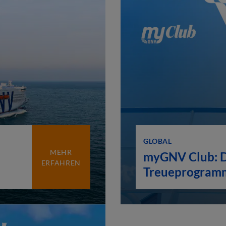
GLOBAL
MEHR
myGNV Club: 
ERFAHREN
Treueprogramm
Reisen belohnt