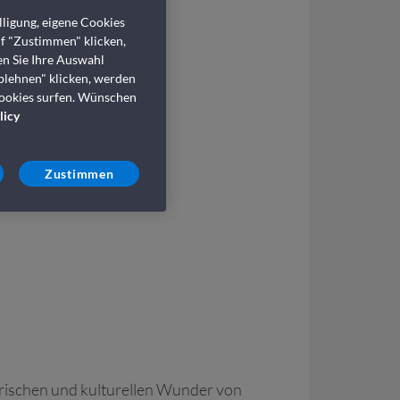
ligung, eigene Cookies
uf "Zustimmen" klicken,
en Sie Ihre Auswahl
za Fähre
blehnen" klicken, werden
Cookies surfen. Wünschen
licy
Zustimmen
erischen und kulturellen Wunder von