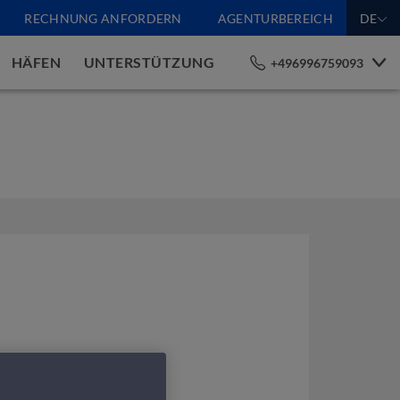
RECHNUNG ANFORDERN
AGENTURBEREICH
DE
HÄFEN
UNTERSTÜTZUNG
+496996759093