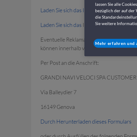
lassen Sie alle Cookie
Laden Sie sich das Informationsblatt über
bezüglich der auf der
die Standardeinstellu
Sie weitere Informatio
Laden Sie sich das
Informationsblatt über
Eventuelle Reklamationen (zu operativen
Mehr erfahren und 
können innerhalb von 2 Monaten nach de
Per Post an die Anschrift:
GRANDI NAVI VELOCI SPA CUSTOMER
Via Balleydier 7
16149 Genova
Durch Herunterladen dieses Formulars
oder durch Ausfüllen des folgenden Formu