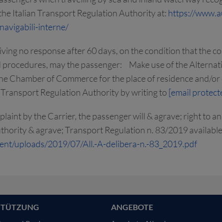
the Italian Transport Regulation Authority at:
https://www.au
avigabili-interne/
eiving no response after 60 days, on the condition that the 
 procedures, may the passenger: Make use of the Alternat
 the Chamber of Commerce for the place of residence and/or
n Transport Regulation Authority by writing to
[email protect
mplaint by the Carrier, the passenger will & agrave; right to
thority & agrave; Transport Regulation n. 83/2019 available a
tent/uploads/2019/07/All.-A-delibera-n.-83_2019.pdf
STÜTZUNG
ANGEBOTE