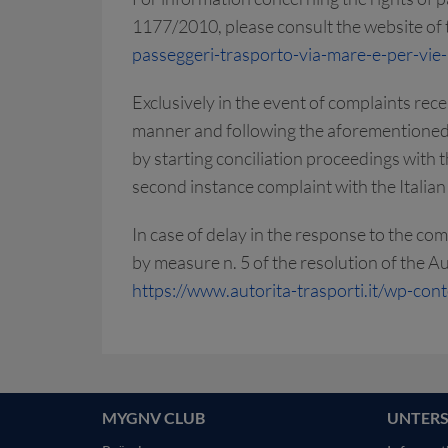
1177/2010, please consult the website of 
passeggeri-trasporto-via-mare-e-per-vie-n
Exclusively in the event of complaints rec
manner and following the aforementioned
by starting conciliation proceedings with
second instance complaint with the Italia
In case of delay in the response to the co
by measure n. 5 of the resolution of the Au
https://www.autorita-trasporti.it/wp-con
MYGNV CLUB
UNTER