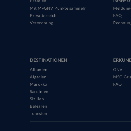
Prämien
Informat
Mit MyGNV Punkte sammeln
Meldung
Privatbereich
FAQ
Verordnung
Rechnun
DESTINATIONEN
ERKUN
Albanien
GNV
Algerien
MSC-Gru
Marokko
FAQ
Sardinien
Sizilien
Balearen
Tunesien