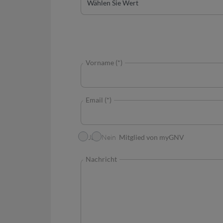
Vorname (*)
Email (*)
Ich bin ein Mitglied von myGNV
Ja
Nein
Nachricht