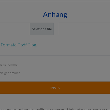
Anhang
Anhang 2
ormate: *.pdf, *.jpg.
nis genommen
nis genommen
passengers when travelling by sea and inland waterway recog