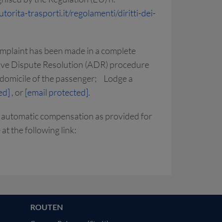
torita-trasporti.it/regolamenti/diritti-dei-
complaint has been made in a complete
ive Dispute Resolution (ADR) procedure
 domicile of the passenger; Lodge a
ed]
, or
[email protected]
.
 an automatic compensation as provided for
t the following link:
ROUTEN