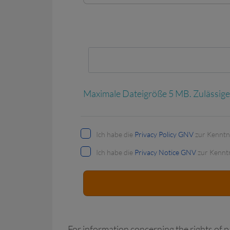
Anhang 1
Maximale Dateigröße 5 MB. Zulässige F
Ich habe die
Privacy Policy GNV
zur Kennt
Ich habe die
Privacy Notice GNV
zur Kennt
For information concerning the rights of 