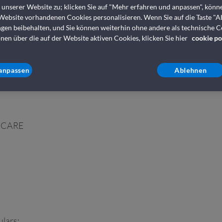
s unserer Website zu; klicken Sie auf "Mehr erfahren und anpassen", könn
 die Rechte der Passagiere herunter
 Website vorhandenen Cookies personalisieren. Wenn Sie auf die Taste "A
ngen beibehalten, und Sie können weiterhin ohne andere als technische 
nen über die auf der Website aktiven Cookies, klicken Sie hier
cookie po
 Verspätungen herunter.
 Änderungen, Problemen in den Hafenterminals, Unannehmli
anpassen
Ablehnen
m Reisedatum auf die folgende Weise eingesandt werden:
 CARE
lars: