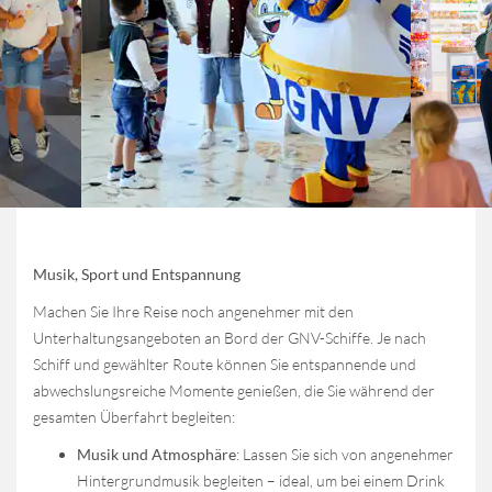
Musik, Sport und Entspannung
Machen Sie Ihre Reise noch angenehmer mit den
Unterhaltungsangeboten an Bord der GNV-Schiffe. Je nach
Schiff und gewählter Route können Sie entspannende und
abwechslungsreiche Momente genießen, die Sie während der
gesamten Überfahrt begleiten:
Musik und Atmosphäre
: Lassen Sie sich von angenehmer
Hintergrundmusik begleiten – ideal, um bei einem Drink