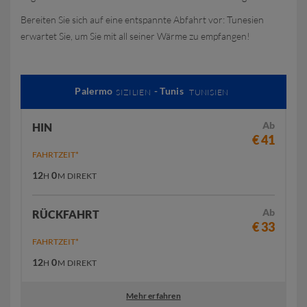
Bereiten Sie sich auf eine entspannte Abfahrt vor: Tunesien
erwartet Sie, um Sie mit all seiner Wärme zu empfangen!
Palermo
- Tunis
SIZILIEN
TUNISIEN
Ab
HIN
€ 41
FAHRTZEIT*
12
0
H
M
DIREKT
Ab
RÜCKFAHRT
€ 33
FAHRTZEIT*
12
0
H
M
DIREKT
Mehr erfahren