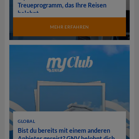
Treueprogramm, das Ihre Reisen
belohnt
MEHR ERFAHREN
GLOBAL
Bist du bereits mit einem anderen
Anbieter gereist? GNV belohnt dich