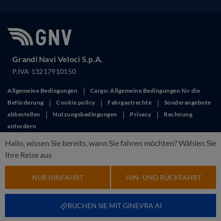
Grandi Navi Veloci S.p.A.
P.IVA 13217910150
Allgemeine Bedingungen
Cargo: Allgemeine Bedingungen für die
Beförderung
Cookie policy
Fahrgastrechte
Sonderangebote
abbestellen
Nutzungsbedingungen
Privacy
Rechnung
anfordern
This site is protected by reCAPTCHA and the Google
Privacy Policy
and
Hallo, wissen Sie bereits, wann Sie fahren möchten? Wählen Sie
Terms of Service
apply.
Ihre Reise aus
NUR HINFAHRT
HIN- UND RÜCKFAHRT
BUCHEN SIE MIT GINEVRA AI