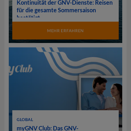
Kontinuität der GNV-Dienste: Reisen
für die gesamte Sommersaison
bestätigt
MEHR ERFAHREN
GLOBAL
myGNV Club: Das GNV-