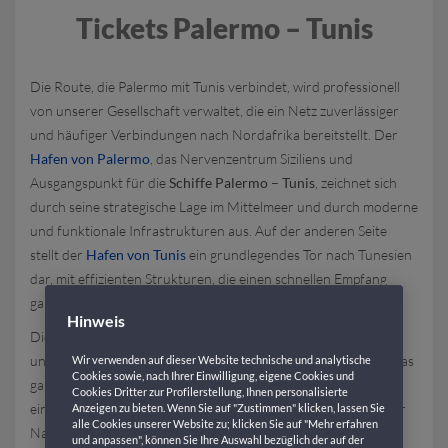
Tickets Palermo – Tunis
Die Route, die Palermo mit Tunis verbindet, wird professionell
von unserer Gesellschaft verwaltet, die ein Netz zuverlässiger
und häufiger Verbindungen nach Nordafrika bereitstellt. Der
Hafen von Palermo
, das Nervenzentrum Siziliens und
Ausgangspunkt für die
Schiffe Palermo – Tunis
, zeichnet sich
durch seine strategische Lage im Mittelmeer und durch moderne
und funktionale Infrastrukturen aus. Auf der anderen Seite
stellt der
Hafen von Tunis
ein grundlegendes Tor nach Tunesien
dar, mit effizienten Strukturen, die einen schnellen Empfang
garantieren.
Hinweis
Die Frequenz der Fahrten ist darauf ausgelegt, sich den
unterschiedlichen Bedürfnissen der Reisenden anzupassen: Das
Wir verwenden auf dieser Website technische und analytische
Cookies sowie, nach Ihrer Einwilligung, eigene Cookies und
ganze Jahr über garantiert GNV regelmäßige Abfahrten, mit
Cookies Dritter zur Profilerstellung, Ihnen personalisierte
einer Erhöhung der Fahrten in der Hochsaison. Die Dauer der
Anzeigen zu bieten. Wenn Sie auf "Zustimmen" klicken, lassen Sie
alle Cookies unserer Website zu; klicken Sie auf "Mehr erfahren
Navigation kann je nach Wetterbedingungen und
und anpassen", können Sie Ihre Auswahl bezüglich der auf der