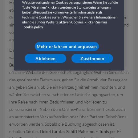
Hafenanforderungen variieren, liegt aber im Allgemeinen bei
Website vorhandenen Cookies personalisieren. Wenn Sie auf die
Taste "Ablehnen" klicken, werden die Standardeinstellungen
etwa
11-12 Stunden
, was ein ideales Gleichgewicht zwischen
beibehalten, und Sie können weiterhin ohne andere als
Geschwindigkeit und Komfort gewährleistet: Die Abfahrtszeiten
technische Cookies surfen. Wünschen Sie weitere Informationen
über die auf der Website aktiven Cookies, klicken Sie hier
sind hauptsächlich am Abend geplant, sodass Sie den Tag an Land
cookie policy
vor der Einschiffung nutzen und mit dem neuen Tag am Ziel
ankommen können.
Mehr erfahren und anpassen
Der Kauf des
Tickets für die Fähre Palermo – Tunis
mit GNV
war noch nie so einfach und unmittelbar: Unser
Online-
Ablehnen
Zustimmen
Buchungssystem
ist intuitiv und rund um die Uhr über die
offizielle Website der Gesellschaft zugänglich: Wählen Sie einfach
das gewünschte Datum aus, geben Sie die Anzahl der Passagiere
an, geben Sie an, ob Sie ein Fahrzeug mitnehmen möchten, und
wählen Sie zwischen verschiedenen Unterbringungsarten, um
Ihre Reise nach Ihren Bedürfnissen und Vorlieben zu
personalisieren. Neben dem Online-Kanal können Tickets auch
an autorisierten Verkaufsstellen oder über Partner-Reisebüros
erworben werden. Sobald die Buchung abgeschlossen ist,
erhalten Sie das
Ticket für das Schiff Palermo – Tunis
per E-