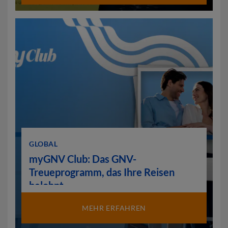
GLOBAL
myGNV Club: Das GNV-
Treueprogramm, das Ihre Reisen
belohnt
MEHR ERFAHREN