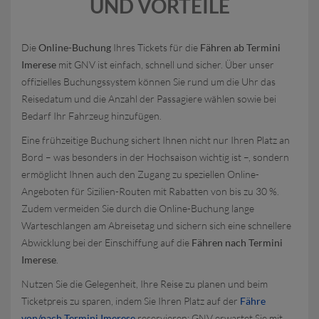
UND VORTEILE
Die
Online-Buchung
Ihres Tickets für die
Fähren ab Termini
Imerese
mit GNV ist einfach, schnell und sicher. Über unser
offizielles Buchungssystem können Sie rund um die Uhr das
Reisedatum und die Anzahl der Passagiere wählen sowie bei
Bedarf Ihr Fahrzeug hinzufügen.
Eine frühzeitige Buchung sichert Ihnen nicht nur Ihren Platz an
Bord – was besonders in der Hochsaison wichtig ist –, sondern
ermöglicht Ihnen auch den Zugang zu speziellen Online-
Angeboten für Sizilien-Routen mit Rabatten von bis zu 30 %.
Zudem vermeiden Sie durch die Online-Buchung lange
Warteschlangen am Abreisetag und sichern sich eine schnellere
Abwicklung bei der Einschiffung auf die
Fähren nach Termini
Imerese
.
Nutzen Sie die Gelegenheit, Ihre Reise zu planen und beim
Ticketpreis zu sparen, indem Sie Ihren Platz auf der
Fähre
von/nach Termini Imerese
reservieren: GNV erwartet Sie mit