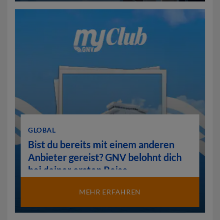
GLOBAL
Bist du bereits mit einem anderen
Anbieter gereist? GNV belohnt dich
bei deiner ersten Reise.
MEHR ERFAHREN