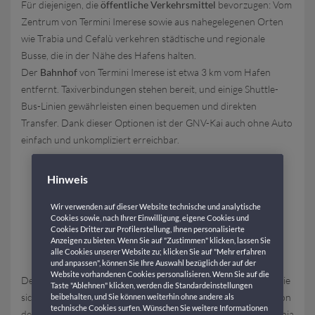
Für diejenigen, die
öffentliche Verkehrsmittel
bevorzugen: Vom
Zentrum von Termini Imerese sowie aus nahegelegenen Orten
wie Trabia und Cefalù verkehren städtische und regionale
Busse, die in der Nähe des Hafens halten.
Der
Bahnhof
von Termini Imerese ist etwa 3 km vom Hafen
entfernt. Taxiverbindungen stehen bereit, und einige Shuttle-
Bus-Linien gewährleisten einen bequemen und direkten
Transfer. Dank dieser Optionen ist der GNV-Kai auch ohne Auto
einfach und unkompliziert erreichbar.
ABFAHRTEN DER GNV-
Hinweis
FÄHREN AB TERMINI
Wir verwenden auf dieser Website technische und analytische
IMERESE: ROUTEN UND
Cookies sowie, nach Ihrer Einwilligung, eigene Cookies und
Cookies Dritter zur Profilerstellung, Ihnen personalisierte
REISEDAUER
Anzeigen zu bieten. Wenn Sie auf "Zustimmen" klicken, lassen Sie
alle Cookies unserer Website zu; klicken Sie auf "Mehr erfahren
und anpassen", können Sie Ihre Auswahl bezüglich der auf der
Website vorhandenen Cookies personalisieren. Wenn Sie auf die
Der sizilianische Hafen ist ein wichtiger Bezugspunkt für alle, die
Taste "Ablehnen" klicken, werden die Standardeinstellungen
sich für eine Seereise mit den GNV-Fähren entscheiden. Die von
beibehalten, und Sie können weiterhin ohne andere als
technische Cookies surfen. Wünschen Sie weitere Informationen
der Reederei bedienten Routen umfassen Ziele wie Civitavecchia