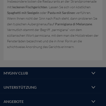
Insbesondere locken die Restaurants an der Strandpromenade
mit
leckeren Fischgerichten
. Lassen Sie sich von köstlichen
Spaghetti mit Seeigeln
oder
Pasta mit Sardinen
verführen.
Wenn Ihnen nicht der Sinn nach Fisch steht, dann probieren Sie
den typischen Auberginenauflauf
Parmigiana di Melanzane
.
Vermutlich stammt der Begriff „parmigiana“ von dem
sizilianischen Wort parmiciana, mit dem man die Holzstreben der
Fensterläden bezeichnet und die in ihrer Form an die
schichtweise Anordnung des Gerichts erinnern.
MYGNV CLUB
UNTERSTÜTZUNG
ANGEBOTE