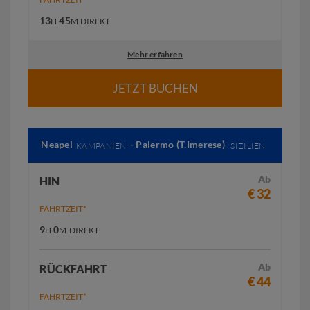
13
45
H
M
DIREKT
Mehr erfahren
JETZT BUCHEN
Neapel
- Palermo (T.Imerese)
KAMPANIEN
SIZILIEN
Ab
HIN
€ 32
FAHRTZEIT*
9
0
H
M
DIREKT
Ab
RÜCKFAHRT
€ 44
FAHRTZEIT*