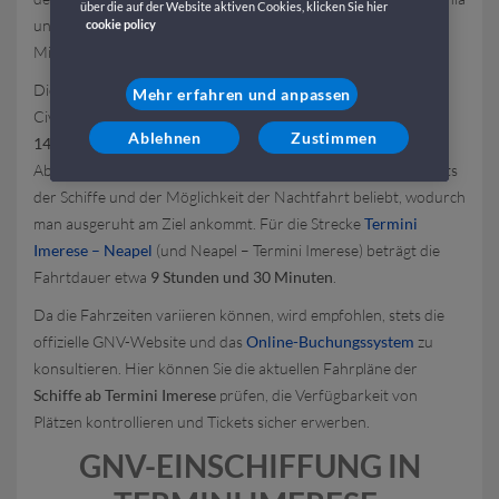
über die auf der Website aktiven Cookies, klicken Sie hier
und Neapel – zwei wesentliche Verbindungen, die Sizilien mit
cookie policy
Mittel- und Süditalien verknüpfen.
Die Überfahrt
Termini Imerese – Civitavecchia
(und
Mehr erfahren und anpassen
Civitavecchia – Termini Imerese) dauert etwa
zwischen 12 und
Ablehnen
Zustimmen
14 Stunden
, abhängig von den Wetterbedingungen und
Abfahrtszeiten. Diese Route ist besonders wegen des Komforts
der Schiffe und der Möglichkeit der Nachtfahrt beliebt, wodurch
man ausgeruht am Ziel ankommt. Für die Strecke
Termini
Imerese – Neapel
(und Neapel – Termini Imerese) beträgt die
Fahrtdauer etwa
9 Stunden und 30 Minuten
.
Da die Fahrzeiten variieren können, wird empfohlen, stets die
offizielle GNV-Website und das
Online-Buchungssystem
zu
konsultieren. Hier können Sie die aktuellen Fahrpläne der
Schiffe ab Termini Imerese
prüfen, die Verfügbarkeit von
Plätzen kontrollieren und Tickets sicher erwerben.
GNV-EINSCHIFFUNG IN