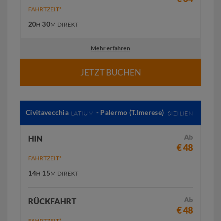
FAHRTZEIT*
20
30
H
M
DIREKT
Mehr erfahren
JETZT BUCHEN
Civitavecchia
- Palermo (T.Imerese)
LATIUM
SIZILIEN
Ab
HIN
€ 48
FAHRTZEIT*
14
15
H
M
DIREKT
Ab
RÜCKFAHRT
€ 48
FAHRTZEIT*