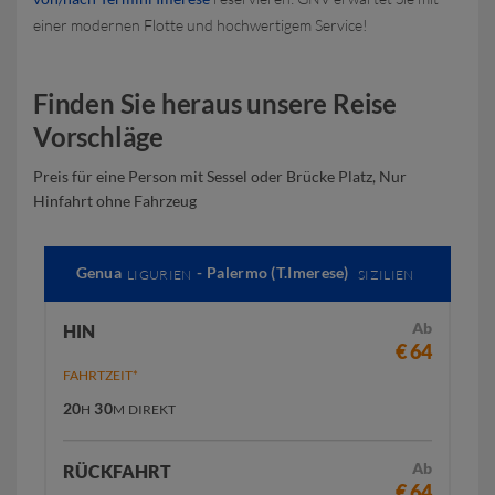
einer modernen Flotte und hochwertigem Service!
Finden Sie heraus unsere Reise
Vorschläge
Preis für eine Person mit Sessel oder Brücke Platz, Nur
Hinfahrt ohne Fahrzeug
Genua
- Palermo (T.Imerese)
LIGURIEN
SIZILIEN
Ab
HIN
€ 64
FAHRTZEIT*
20
30
H
M
DIREKT
Ab
RÜCKFAHRT
€ 64