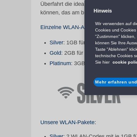
Überfahrt die ideale Verbindung zu gew
Hinweis
können, das am besten zu Ihren Bedürf
Wir verwenden auf die
Einzelne WLAN-Angebote:
Cookies und Cookies D
"Zustimmen" klicken, 
Silver
: 1GB für
7€
, ideal, um in Kon
können Sie Ihre Ausw
Taste "Ablehnen" kli
Gold
: 2GB für
13.50€
, für alle, di
technische Cookies su
Sie hier
cookie poli
Platinum
: 3GB für
19.50€
, die Prem
Mehr erfahren un
Unsere WLAN-Pakete:
Silver
: 2 WLAN-Codes mit je 1GB f