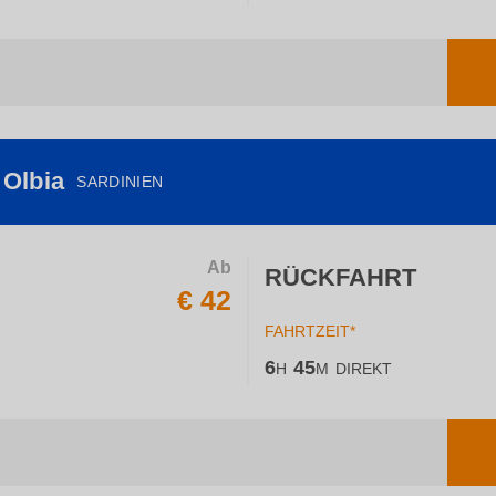
 Olbia
SARDINIEN
Ab
RÜCKFAHRT
€ 42
FAHRTZEIT*
6
45
H
M
DIREKT