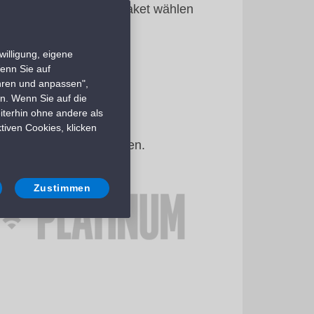
unden, sodass Sie das Paket wählen
illigung, eigene
Wenn Sie auf
ahren und anpassen",
n. Wenn Sie auf die
iterhin ohne andere als
benötigen.
tiven Cookies, klicken
 der Überfahrt zu teilen.
Zustimmen