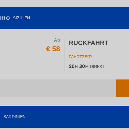
ermo
SIZILIEN
Ab
RÜCKFAHRT
€ 58
FAHRTZEIT*
20
30
H
M
DIREKT
a
SARDINIEN