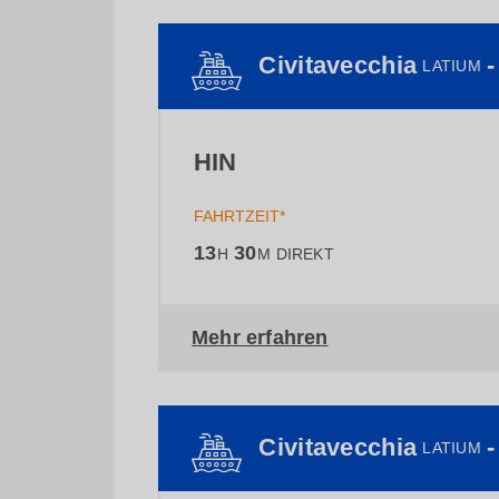
Civitavecchia
LATIUM
HIN
FAHRTZEIT*
13
30
H
M
DIREKT
Mehr erfahren
Civitavecchia
LATIUM