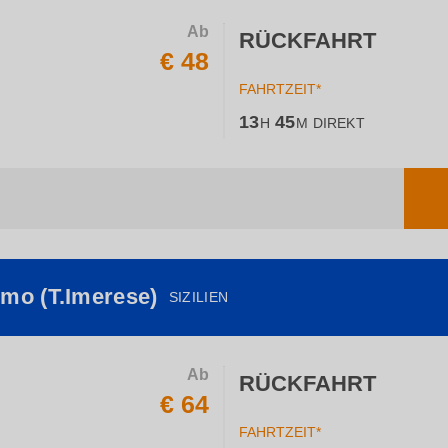
Ab
RÜCKFAHRT
€ 48
FAHRTZEIT*
13
45
H
M
DIREKT
rmo (T.Imerese)
SIZILIEN
Ab
RÜCKFAHRT
€ 64
FAHRTZEIT*