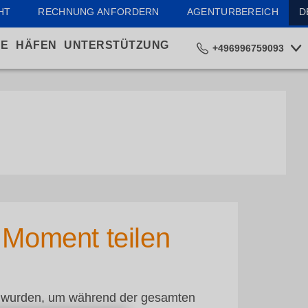
HT
RECHNUNG ANFORDERN
AGENTURBEREICH
D
LE
HÄFEN
UNTERSTÜTZUNG
+496996759093
 Moment teilen
lt wurden, um während der gesamten