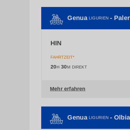
Genua
- Pal
LIGURIEN
HIN
FAHRTZEIT*
20
30
H
M
DIREKT
Mehr erfahren
Genua
- Olbi
LIGURIEN