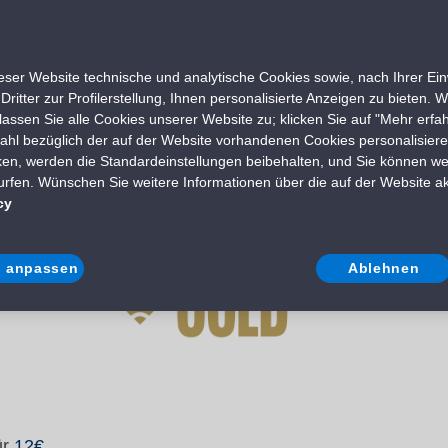
ährleisten. Sie sind nicht an die Art der Unterkunft geb
nissen passt.
ser Website technische und analytische Cookies sowie, nach Ihrer Einw
ritter zur Profilerstellung, Ihnen personalisierte Anzeigen zu bieten. 
lassen Sie alle Cookies unserer Website zu; klicken Sie auf "Mehr erf
takt zu bleiben und sorgenfrei zu surfen.
ahl bezüglich der auf der Website vorhandenen Cookies personalisiere
cken, werden die Standardeinstellungen beibehalten, und Sie können we
e mehr Daten für Streaming, soziale Netzwerke und Arbeit 
rfen. Wünschen Sie weitere Informationen über die auf der Website ak
cy
iumlösung, um ohne Grenzen zu surfen und jeden Moment
d anpassen
Ablehnen
ür
12€