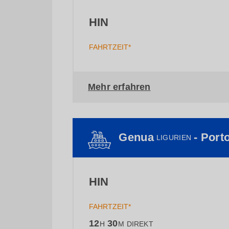
HIN
FAHRTZEIT*
Mehr erfahren
Genua
- Port
LIGURIEN
HIN
FAHRTZEIT*
12
30
H
M
DIREKT