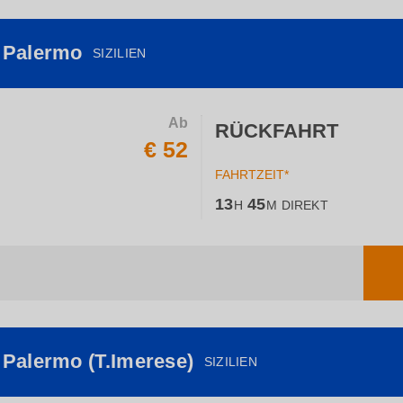
- Palermo
SIZILIEN
Ab
RÜCKFAHRT
€ 52
FAHRTZEIT*
13
45
H
M
DIREKT
- Palermo (T.Imerese)
SIZILIEN