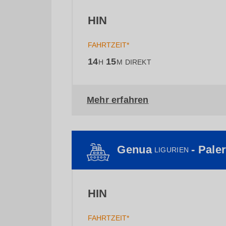
HIN
FAHRTZEIT*
14
15
H
M
DIREKT
Mehr erfahren
Genua
- Pale
LIGURIEN
HIN
FAHRTZEIT*