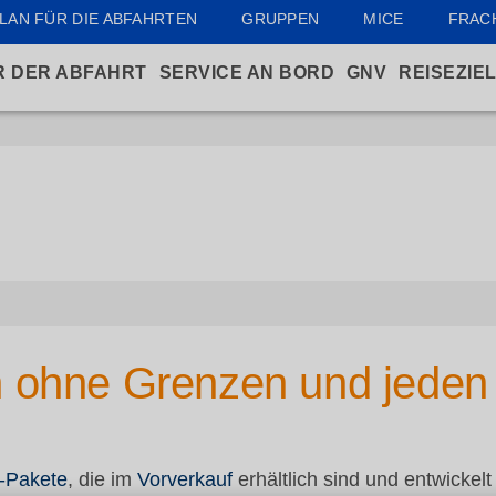
LAN FÜR DIE ABFAHRTEN
GRUPPEN
MICE
FRAC
R DER ABFAHRT
SERVICE AN BORD
GNV
REISEZIE
n ohne Grenzen und jeden
-Pakete
, die im
Vorverkauf
erhältlich sind und entwicke