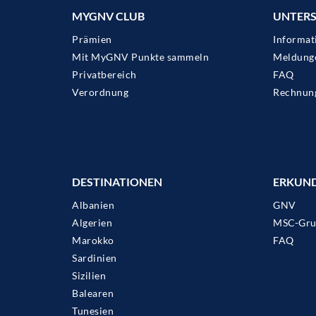
MYGNV CLUB
UNTER
Prämien
Informat
Mit MyGNV Punkte sammeln
Meldung
Privatbereich
FAQ
Verordnung
Rechnun
DESTINATIONEN
ERKUN
Albanien
GNV
Algerien
MSC-Gru
Marokko
FAQ
Sardinien
Sizilien
Balearen
Tunesien