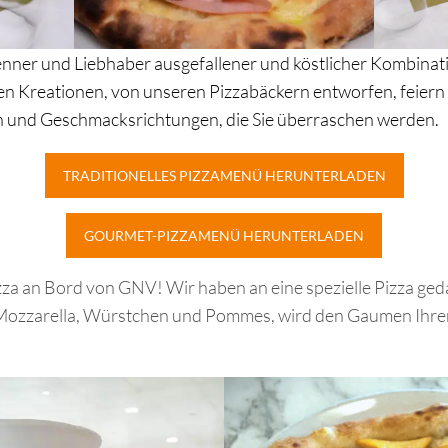
 Kenner und Liebhaber ausgefallener und köstlicher Kombinat
gen Kreationen, von unseren Pizzabäckern entworfen, feiern
en und Geschmacksrichtungen, die Sie überraschen werden.
TRADITIONELLES PIZZAMENÜ HERUNTERLADEN
GOURMET-PIZZAMENÜ HERUNTERLADEN
pizza an Bord von GNV! Wir haben an eine spezielle Pizza ge
it Mozzarella, Würstchen und Pommes, wird den Gaumen Ihre