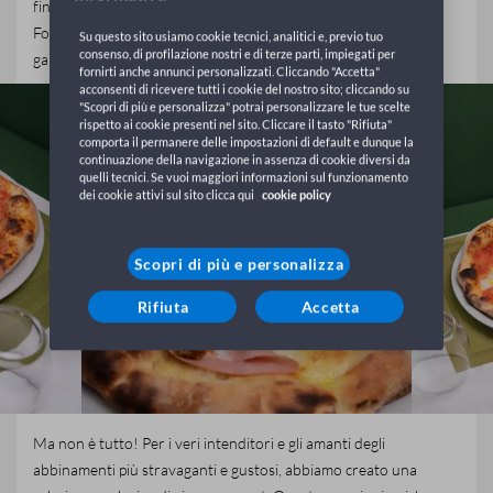
fino a varianti più elaborate come la Capricciosa e la Quattro
Formaggi. Ogni pizza è realizzata con la massima cura,
Su questo sito usiamo cookie tecnici, analitici e, previo tuo
consenso, di profilazione nostri e di terze parti, impiegati per
garantendo freschezza e un sapore inconfondibile.
fornirti anche annunci personalizzati. Cliccando "Accetta"
acconsenti di ricevere tutti i cookie del nostro sito; cliccando su
"Scopri di più e personalizza" potrai personalizzare le tue scelte
rispetto ai cookie presenti nel sito. Cliccare il tasto "Rifiuta"
comporta il permanere delle impostazioni di default e dunque la
continuazione della navigazione in assenza di cookie diversi da
quelli tecnici. Se vuoi maggiori informazioni sul funzionamento
dei cookie attivi sul sito clicca qui
cookie policy
Scopri di più e personalizza
Rifiuta
Accetta
Ma non è tutto! Per i veri intenditori e gli amanti degli
abbinamenti più stravaganti e gustosi, abbiamo creato una