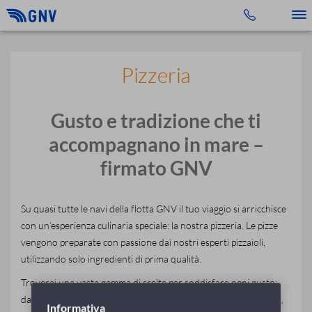
Toggle 
Pizzeria
Gusto e tradizione che ti
accompagnano in mare –
firmato GNV
Su quasi tutte le navi della flotta GNV il tuo viaggio si arricchisce
con un’esperienza culinaria speciale: la nostra pizzeria. Le pizze
vengono preparate con passione dai nostri esperti pizzaioli,
utilizzando solo ingredienti di prima qualità.
Troverai una vasta gamma di scelte per soddisfare ogni gusto:
dalle classiche intramontabili come la Margherita e la Marinara,
Informativa