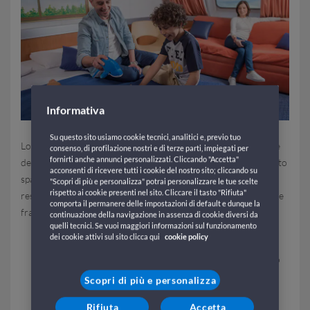
Informativa
Su questo sito usiamo cookie tecnici, analitici e, previo tuo
Lo sconto per residenti consiste in un'agevolazione sulle tariffe
consenso, di profilazione nostri e di terze parti, impiegati per
fornirti anche annunci personalizzati. Cliccando "Accetta"
dei servizi standard del trasporto marittimo concessa dallo Stato
acconsenti di ricevere tutti i cookie del nostro sito; cliccando su
spagnolo che si applica ai cittadini che dimostrano di essere
"Scopri di più e personalizza" potrai personalizzare le tue scelte
rispetto ai cookie presenti nel sito. Cliccare il tasto "Rifiuta"
residenti nelle Isole Baleari (nelle rotte interinsulari e nelle rotte
comporta il permanere delle impostazioni di default e dunque la
fra le Baleari e la Penisola).
continuazione della navigazione in assenza di cookie diversi da
quelli tecnici. Se vuoi maggiori informazioni sul funzionamento
Sconto residenti Isole Baleari:
dei cookie attivi sul sito clicca qui
cookie policy
I residenti nelle Isole Baleari, possono beneficiare di uno
sconto del 75% sulla tariffa del passeggero, quota base,
Scopri di più e personalizza
sistemazione, e diritti di emissione/tasse passeggero. Lo
Rifiuta
Accetta
sconto non viene applicato su veicolo (e relativi