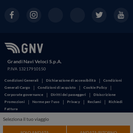
Grandi Navi Veloci S.p.A.
P.IVA 13217910150
Condizioni Generali
Dichiarazione di accessibilità
Condizioni
Generali Cargo
Condizioni di acquisto
Cookie Policy
Corporate governance
Diritti dei passeggeri
Disiscrizione
Promozioni
Norme per l'uso
Privacy
Reclami
Richiedi
Fattura
This site is protected by reCAPTCHA and the Google
Privacy Policy
and
Seleziona il tuo viaggio
Terms of Service
apply.
SOLO ANDATA
ANDATA/RITORNO