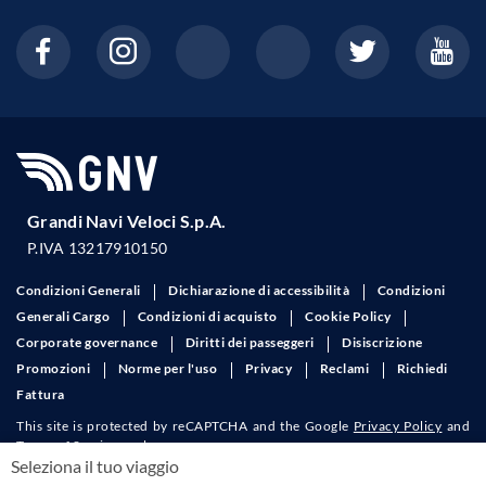
Grandi Navi Veloci S.p.A.
P.IVA 13217910150
Condizioni Generali
Dichiarazione di accessibilità
Condizioni
Generali Cargo
Condizioni di acquisto
Cookie Policy
Corporate governance
Diritti dei passeggeri
Disiscrizione
Promozioni
Norme per l'uso
Privacy
Reclami
Richiedi
Fattura
This site is protected by reCAPTCHA and the Google
Privacy Policy
and
Terms of Service
apply.
Seleziona il tuo viaggio