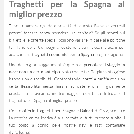
Traghetti per la Spagna al
miglior prezzo
Ti sei innamorato/a della solarità di questo Paese e vorresti
poterci tornare senza spendere un capitale? Se gli sconti sui
biglietti e le offerte speciali possono variare in base alle politiche
tariffarie della Compagnia, esistono alcuni piccoli trucchi per
accaparrarsi
traghetti economici per la Spagna
in ogni stagione.
Uno dei migliori suggerimenti è quello di
prenotare il viaggio in
nave con un certo anticipo
, visto che le tariffe più vantaggiose
hanno una disponibilità. Confrontando prezzi e tariffe con una
certa
flessibilità
, senza fissarsi su date e orari rigidamente
prestabiliti, si avranno inoltre maggiori possibilità di trovare il
traghetto per Spagna al miglior prezzo.
Con le
offerte traghetti per Spagna e Baleari
di GNV, scoprire
l’autentica anima iberica è alla portata di tutti: prenota subito il
tuo posto a bordo delle nostre navi e fatti contagiare
dall’allegria!