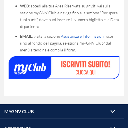
WEB
: accedi alla tua Area Riservata su gnv.it, vai sulla
sezione myGNV Club e naviga fino alla sezione "Recupera i
tuoi punti", dove puoi inserire il Numero biglietto e la Data
di partenza.
EMAIL
: visita la sezione
Assistenza e Informazioni
, scorri
sino al fondo dell pagina, seleziona "myGNV Club" dal
menù a tendina e compila il form.
MYGNV CLUB