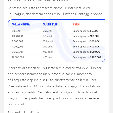
Su questo sito usiamo cookie tecnici, analitici e, previo tuo
Lo stesso acquisto fa crescere anche i Punti Metallo ed
consenso, di profilazione nostri e di terze parti, impiegati per
fornirti anche annunci personalizzati. Cliccando "Accetta"
Equipaggio, che determinano il tuo Cluster e i vantaggi a bordo.
acconsenti di ricevere tutti i cookie del nostro sito; cliccando su
"Scopri di più e personalizza" potrai personalizzare le tue scelte
rispetto ai cookie presenti nel sito. Cliccare il tasto "Rifiuta"
comporta il permanere delle impostazioni di default e dunque la
continuazione della navigazione in assenza di cookie diversi da
quelli tecnici. Se vuoi maggiori informazioni sul funzionamento
dei cookie attivi sul sito clicca qui
cookie policy
Scopri di più e personalizza
Rifiuta
Accetta
Ricordati di associare il biglietto al tuo codice myGNV Club per
non perdere nemmeno un punto: puoi farlo al momento
dell'acquisto oppure in seguito, direttamente dalla tua Area
Riservata, entro 30 giorni dalla data del viaggio. Hai notato un
errore di accredito? Segnalalo entro 30 giorni dalla data del
viaggio: oltre questo termine i punti non potranno più essere
riconosciuti.
Se acquisti il biglietto