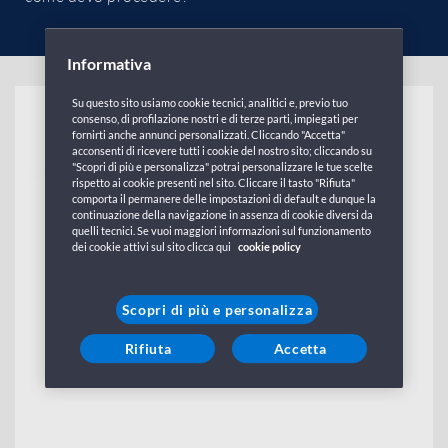
Informativa
Su questo sito usiamo cookie tecnici, analitici e, previo tuo
myGNV Club
consenso, di profilazione nostri e di terze parti, impiegati per
fornirti anche annunci personalizzati. Cliccando "Accetta"
acconsenti di ricevere tutti i cookie del nostro sito; cliccando su
"Scopri di più e personalizza" potrai personalizzare le tue scelte
rispetto ai cookie presenti nel sito. Cliccare il tasto "Rifiuta"
comporta il permanere delle impostazioni di default e dunque la
continuazione della navigazione in assenza di cookie diversi da
quelli tecnici. Se vuoi maggiori informazioni sul funzionamento
dei cookie attivi sul sito clicca qui
cookie policy
Scopri di più e personalizza
Rifiuta
Accetta