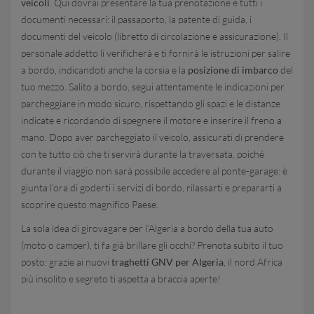
veicoli
. Qui dovrai presentare la tua prenotazione e tutti i
documenti necessari: il passaporto, la patente di guida, i
documenti del veicolo (libretto di circolazione e assicurazione). Il
personale addetto li verificherà e ti fornirà le istruzioni per salire
a bordo, indicandoti anche la corsia e la
posizione di imbarco
del
tuo mezzo. Salito a bordo, segui attentamente le indicazioni per
parcheggiare in modo sicuro, rispettando gli spazi e le distanze
indicate e ricordando di spegnere il motore e inserire il freno a
mano. Dopo aver parcheggiato il veicolo, assicurati di prendere
con te tutto ciò che ti servirà durante la traversata, poiché
durante il viaggio non sarà possibile accedere al ponte-garage: è
giunta l’ora di goderti i servizi di bordo, rilassarti e prepararti a
scoprire questo magnifico Paese.
La sola idea di girovagare per l’Algeria a bordo della tua auto
(moto o camper), ti fa già brillare gli occhi? Prenota subito il tuo
posto: grazie ai nuovi
traghetti GNV per Algeria
, il nord Africa
più insolito e segreto ti aspetta a braccia aperte!