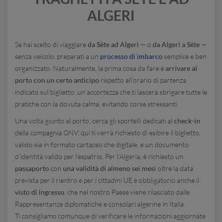
ALGERI
Se hai scelto di viaggiare
da Sète ad Algeri
— o
da Algeri a Sète
—
senza veicolo, preparati a un
processo di imbarco
semplice e ben
organizzato. Naturalmente, la prima cosa da fare è
arrivare al
porto con un certo anticipo
rispetto all’orario di partenza
indicato sul biglietto: un’accortezza che ti lascerà sbrigare tutte le
pratiche con la dovuta calma, evitando corse stressanti.
Una volta giunto al porto, cerca gli sportelli dedicati al
check-in
della compagnia GNV: qui ti verrà richiesto di esibire il biglietto,
valido sia in formato cartaceo che digitale, e un documento
d’identità valido per l’espatrio. Per l’Algeria, è richiesto un
passaporto
con
una validità di almeno sei mesi
oltre la data
prevista per il rientro e per i cittadini UE è obbligatorio anche il
visto di ingresso
, che nel nostro Paese viene rilasciato dalle
Rappresentanze diplomatiche e consolari algerine in Italia.
Ti consigliamo comunque di verificare le informazioni aggiornate