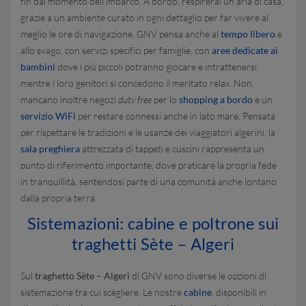
fin dal momento dell’imbarco. A bordo, respirerai un’aria di casa,
grazie a un ambiente curato in ogni dettaglio per far vivere al
meglio le ore di navigazione. GNV pensa anche al
tempo libero
e
allo svago, con servizi specifici per famiglie, con
aree dedicate ai
bambini
dove i più piccoli potranno giocare e intrattenersi
mentre i loro genitori si concedono il meritato relax. Non
mancano inoltre negozi
duty free
per lo
shopping a bordo
e un
servizio WiFi
per restare connessi anche in lato mare. Pensata
per rispettare le tradizioni e le usanze dei viaggiatori algerini, la
sala preghiera
attrezzata di tappeti e cuscini rappresenta un
punto di riferimento importante, dove praticare la propria fede
in tranquillità, sentendosi parte di una comunità anche lontano
dalla propria terra.
Sistemazioni: cabine e poltrone sui
traghetti Sète – Algeri
Sul
traghetto Sète – Algeri
di GNV sono diverse le opzioni di
sistemazione tra cui scegliere. Le nostre
cabine
, disponibili in