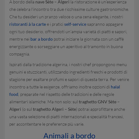
A bordo della
nave Sète – Algeri
la ristorazione è un’esperienza
che celebra l’incontro tra due ricchissime culture gastronomiche.
Che tu desideri un pranzo veloce o una cena elegante, i nostri
ristoranti à la carte
e i pratici
self-service
sapranno appagare
ogni tuo desiderio, offrendoti un’ampia varietà di piatti e sapori,
mentre nei
bar a bordo
potrai iniziare la giornata con un caffè
energizzante o sorseggiare un aperitivo al tramonto in buona
compagnia.
Ispirati dalla tradizione algerina, i nostri chef propongono menu
genuini e stuzzicanti, utilizzando ingredienti freschi e prodotti di
stagione per esaltare profumi e sapori di questa terra. Per venire
incontro a tutte le esigenze, offriamo inoltre opzioni di
halal
food
, preparate nel rispetto delle tradizioni e delle regole
alimentari islamiche. Ma non solo: sul
traghetto GNV Sète –
Algeri
(o sul
traghetto Algeri – Sète
) potrai approfittare anche
una vasta selezione di piatti internazionali e specialità francesi,
per accontentare le preferenze più varie.
Animali a bordo