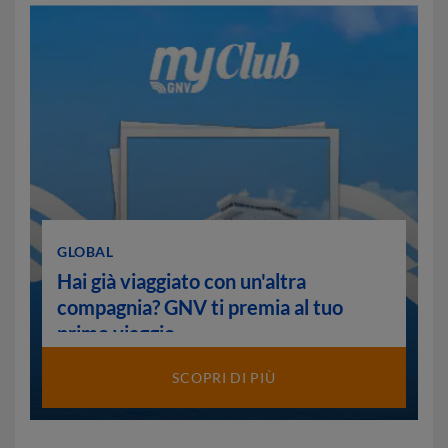
GLOBAL
Hai già viaggiato con un'altra
compagnia? GNV ti premia al tuo
primo viaggio.
SCOPRI DI PIÙ