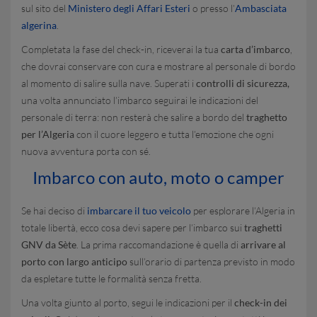
sul sito del
Ministero degli Affari Esteri
o presso l’
Ambasciata
algerina
.
Completata la fase del check-in, riceverai la tua
carta d’imbarco
,
che dovrai conservare con cura e mostrare al personale di bordo
al momento di salire sulla nave. Superati i
controlli di sicurezza,
una volta annunciato l’imbarco seguirai le indicazioni del
personale di terra: non resterà che salire a bordo del
traghetto
per l’Algeria
con il cuore leggero e tutta l’emozione che ogni
nuova avventura porta con sé.
Imbarco con auto, moto o camper
Se hai deciso di
imbarcare il tuo veicolo
per esplorare l’Algeria in
totale libertà, ecco cosa devi sapere per l’imbarco sui
traghetti
GNV da Sète
. La prima raccomandazione è quella di
arrivare al
porto con largo anticipo
sull’orario di partenza previsto in modo
da espletare tutte le formalità senza fretta.
Una volta giunto al porto, segui le indicazioni per il
check-in dei