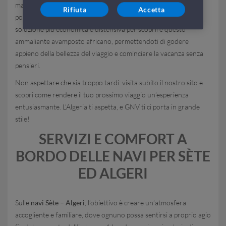
magrebino a prezzi particolarmente convenienti. Grazie alla
Rifiuta
Accetta
politica tariffaria della Compagnia, il traghetto si rivela la
soluzione più economica e distensiva per scoprire questo
ammaliante avamposto africano, permettendoti di godere
appieno della bellezza del viaggio e cominciare la vacanza senza
pensieri.
Non aspettare che sia troppo tardi: visita subito il nostro sito e
scopri come rendere il tuo prossimo viaggio un’esperienza
entusiasmante. L’Algeria ti aspetta, e GNV ti ci porta in grande
stile!
SERVIZI E COMFORT A
BORDO DELLE NAVI PER SÈTE
ED ALGERI
Sulle
navi Sète – Algeri
, l’obiettivo è creare un’atmosfera
accogliente e familiare, dove ognuno possa sentirsi a proprio agio