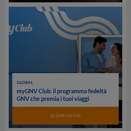
GLOBAL
myGNV Club: il programma fedeltà
GNV che premia i tuoi viaggi
SCOPRI DI PIÙ