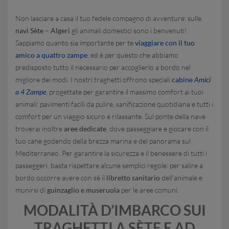
Non lasciare a casa il tuo fedele compagno di avventure: sulle
navi Sète – Algeri
gli animali domestici sono i benvenuti!
Sappiamo quanto sia importante per te
viaggiare con il tuo
amico a quattro zampe
, ed è per questo che abbiamo
predisposto tutto il necessario per accoglierlo a bordo nel
migliore dei modi. I nostri traghetti offrono speciali
cabine
Amici
a 4 Zampe
, progettate per garantire il massimo comfort ai tuoi
animali: pavimenti facili da pulire, sanificazione quotidiana e tutti i
comfort per un viaggio sicuro e rilassante. Sul ponte della nave
troverai inoltre
aree dedicate
, dove passeggiare e giocare con il
tuo cane godendo della brezza marina e del panorama sul
Mediterraneo. Per garantire la sicurezza e il benessere di tutti i
passeggeri, basta rispettare alcune semplici regole: per salire a
bordo occorre avere con sé il
libretto sanitario
dell’animale e
munirsi di
guinzaglio e museruola
per le aree comuni.
MODALITÀ D’IMBARCO SUI
TRAGHETTI A SÈTE E AD