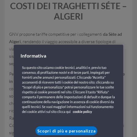
COSTI DEI TRAGHETTI SÉTE –
ALGERI
GNV propone tariffe competitive per i collegamenti
da Sète ad
Algeri
, rendendo il viaggio accessibile a diverse tipologie di
viaggiatori: i prezzi variano in base alla stagionalità, al tipo di
Informativa
sistemazione scelta e alla presenza o meno di un veicolo al
seguito.
Su questo sito usiamo cookie tecnici, analitici e, previo tuo
consenso, di profilazione nostri e di terze parti, impiegati per
Per trovare le offerte più vantaggiose, è consigliabile
prenotare
fornirti anche annunci personalizzati. Cliccando "Accetta"
in anticipo
e monitorare le invitanti
promozioni
che la
acconsenti di ricevere tutti i cookie del nostro sito; cliccando su
"Scopri di più e personalizza" potrai personalizzare le tue scelte
compagnia offre periodicamente ai viaggiatori.
Sconti dedicati
rispetto ai cookie presenti nel sito. Cliccare il tasto "Rifiuta"
sono spesso disponibili per famiglie, gruppi e
cittadini algerini
comporta il permanere delle impostazioni di default e dunque la
continuazione della navigazione in assenza di cookie diversi da
che lavorano in Francia e fanno rientro in patria per
quelli tecnici. Se vuoi maggiori informazioni sul funzionamento
ricongiungersi con parenti e amici durante il mese sacro del
dei cookie attivi sul sito clicca qui
cookie policy
Ramadan, mentre
offerte speciali
vengono lanciate dalla
Compagnia in occasione di festività religiose, ponti e altri eventi
Scopri di più e personalizza
significativi, offrendo l’opportunità di raggiungere il Paese