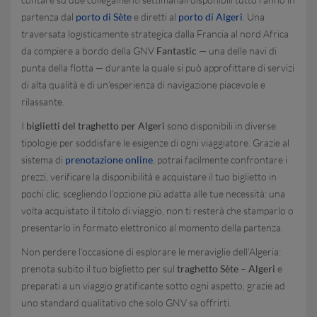
partenza dal
porto di Sète
e diretti al
porto di Algeri
. Una
traversata logisticamente strategica dalla Francia al nord Africa
da compiere a bordo della GNV
Fantastic
— una delle navi di
punta della flotta — durante la quale si può approfittare di servizi
di alta qualità e di un’esperienza di navigazione piacevole e
rilassante.
I
biglietti del traghetto per Algeri
sono disponibili in diverse
tipologie per soddisfare le esigenze di ogni viaggiatore. Grazie al
sistema di
prenotazione online
, potrai facilmente confrontare i
prezzi, verificare la disponibilità e acquistare il tuo biglietto in
pochi clic, scegliendo l’opzione più adatta alle tue necessità: una
volta acquistato il titolo di viaggio, non ti resterà che stamparlo o
presentarlo in formato elettronico al momento della partenza.
Non perdere l’occasione di esplorare le meraviglie dell’Algeria:
prenota subito il tuo biglietto per sul
traghetto Sète – Algeri
e
preparati a un viaggio gratificante sotto ogni aspetto, grazie ad
uno standard qualitativo che solo GNV sa offrirti.