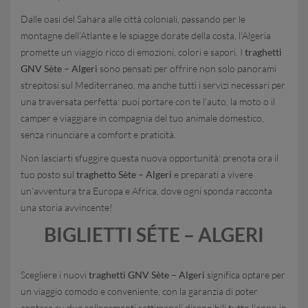
Dalle oasi del Sahara alle città coloniali, passando per le
montagne dell’Atlante e le spiagge dorate della costa, l’Algeria
promette un viaggio ricco di emozioni, colori e sapori. I
traghetti
GNV
Sète – Algeri
sono pensati per offrire non solo panorami
strepitosi sul Mediterraneo, ma anche tutti i servizi necessari per
una traversata perfetta: puoi portare con te l’auto, la moto o il
camper e viaggiare in compagnia del tuo animale domestico,
senza rinunciare a comfort e praticità.
Non lasciarti sfuggire questa nuova opportunità: prenota ora il
tuo posto sul
traghetto Sète – Algeri
e preparati a vivere
un’avventura tra Europa e Africa, dove ogni sponda racconta
una storia avvincente!
BIGLIETTI SÉTE – ALGERI
Scegliere i nuovi
traghetti GNV
Sète – Algeri
significa optare per
un viaggio comodo e conveniente, con la garanzia di poter
contare su due collegamenti settimanali disponibili tutto l’anno in