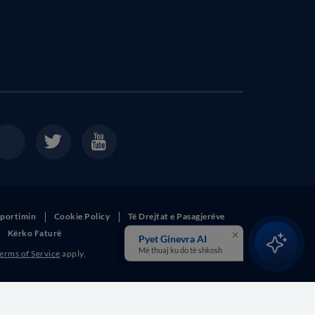
sportimin
Cookie Policy
Të Drejtat e Pasagjerëve
Kërko Faturë
Pyet Ginevra AI
Më thuaj ku do të shkosh
erms of Service
apply.