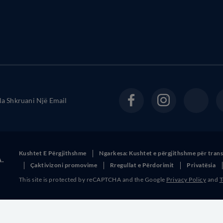
a Shkruani Një Email
Kushtet E Përgjithshme
Ngarkesa: Kushtet e përgjithshme për tran
A.
Çaktivizoni promovime
Rregullat e Përdorimit
Privatësia
This site is protected by reCAPTCHA and the Google
Privacy Policy
and
T