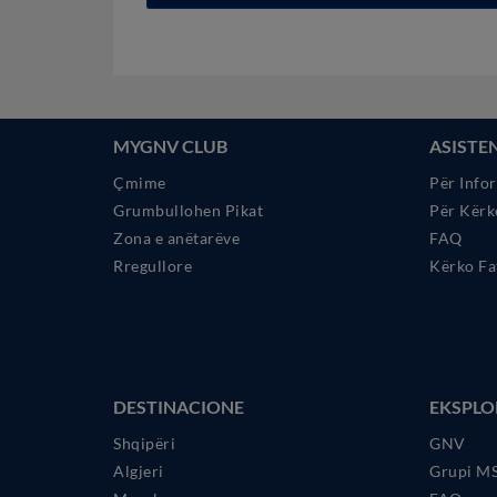
MYGNV CLUB
ASISTE
Çmime
Për Info
Grumbullohen Pikat
Për Kërk
Zona e anëtarëve
FAQ
Rregullore
Kërko Fa
DESTINACIONE
EKSPLO
Shqipëri
GNV
Algjeri
Grupi M