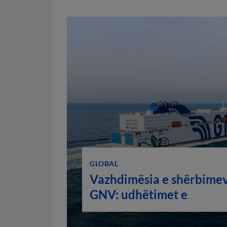
GLOBAL
Vazhdimësia e shërbimev
GNV: udhëtimet e
konfirmuara për të gjithë
sezonin veror