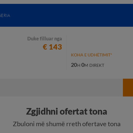
GERIA
Duke filluar nga
€ 143
KOHA E UDHËTIMIT*
20
0
H
M
DIREKT
Zgjidhni ofertat tona
Zbuloni më shumë rreth ofertave tona