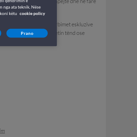
GNV është i sigurt dhe i shpejtë dhe në fare
ell qëndrimin e
m nga ata teknik. Nëse
ikoni këtu
cookie policy
r ty. Zbulo të gjitha shërbimet eskluzive
 të transportosh automjetin tënd ose
Prano
tim