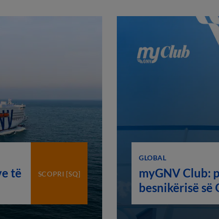
GLOBAL
e të
myGNV Club: p
SCOPRI [SQ]
besnikërisë së
shpërblen udhë