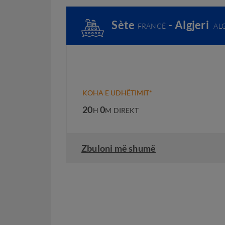
Sète
- Algjeri
FRANCË
AL
KOHA E UDHËTIMIT*
20
0
H
M
DIREKT
Zbuloni më shumë