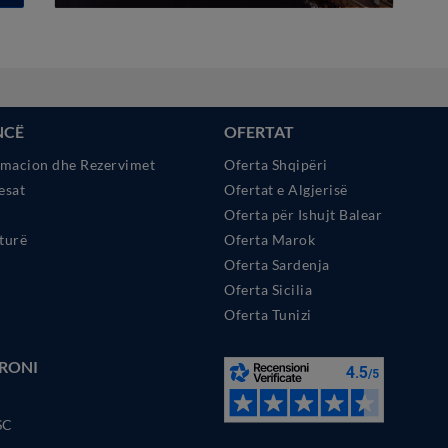
NCË
OFERTAT
rmacion dhe Rezervimet
Oferta Shqipëri
esat
Ofertat e Algjerisë
Oferta për Ishujt Balear
turë
Oferta Marok
Oferta Sardenja
Oferta Sicilia
Oferta Tunizi
RONI
SC