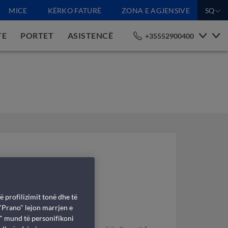
MICE
KËRKO FATURË
ZONA E AGJENSIVE
SQ
TE
PORTET
ASISTENCË
+35552900400
ë profilizimit tonë dhe të
 "Prano" lejon marrjen e
i" mund të personifikoni