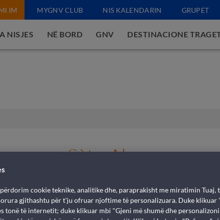
MI IM
MYGNV CLUB
NIS KALENDARIN
GRUPET
A NISJES
NË BORD
GNV
DESTINACIONE TRAGE
Sète-Alger
es
Libri i një traget për në Algjeri
 përdorim cookie teknike, analitike dhe, paraprakisht me miratimin Tuaj, t
rdorura gjithashtu për t'ju ofruar njoftime të personalizuara. Duke klikuar
qes tonë të internetit; duke klikuar mbi "Gjeni më shumë dhe personalizon