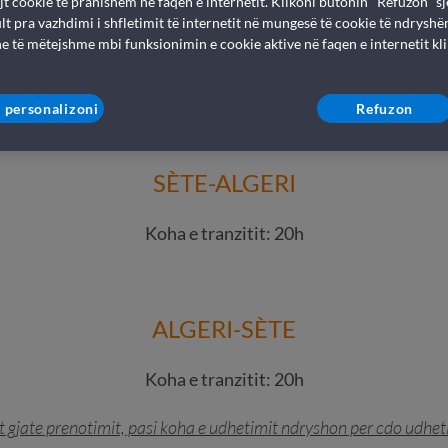
ëzakonshëm të bukurisë së Algjerisë: sistemi i prenotimit të 
jt cookie të pranishëm në faqen e internetit. Klikoni butonin "Refuzon" sj
lt pra vazhdimi i shfletimit të internetit në mungesë të cookie të ndryshë
ër pushimet e tua të ëndërruara!
e të mëtejshme mbi funksionimin e cookie aktive në faqen e internetit kl
lger dhe të ofron shumë oferta tragetesh të menduara fiks pë
 tënd me 4 këmbë falë nismës "Pets, Welcome on board" dhe
 personalizoni
Refuzon
SÈTE-ALGERI
Koha e tranzitit: 20h
ALGERI-SÈTE
Koha e tranzitit: 20h
it gjate prenotimit, pasi koha e udhetimit ndryshon per cdo udhe