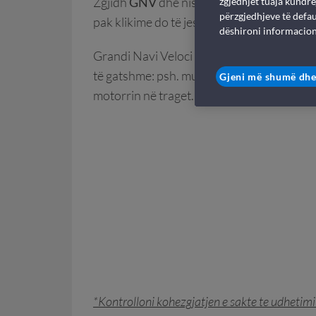
Zgjidh
GNV
dhe nisu drej zbulimit të jasht
zgjedhjet tuaja kundre
përzgjedhjeve të defau
pak klikime do të jesh gati për t’u nisur p
dëshironi informacion
Grandi Navi Veloci operon në linjën Sète-A
të gatshme: psh. mund të nisesh me mikun
Gjeni më shumë dhe
motorrin në traget.
*Kontrolloni kohezgjatjen e sakte te udhetim