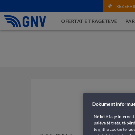
REZERVI
OFERTAT E TRAGETEVE
PAR
Dokument informu
Në këtë faqe interneti
palëve të treta, të pë
të gjitha cookie të fa