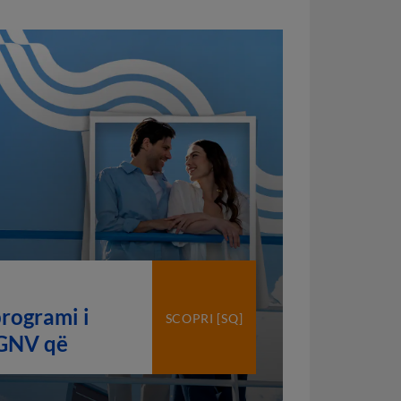
rogrami i
SCOPRI [SQ]
 GNV që
timet tuaja