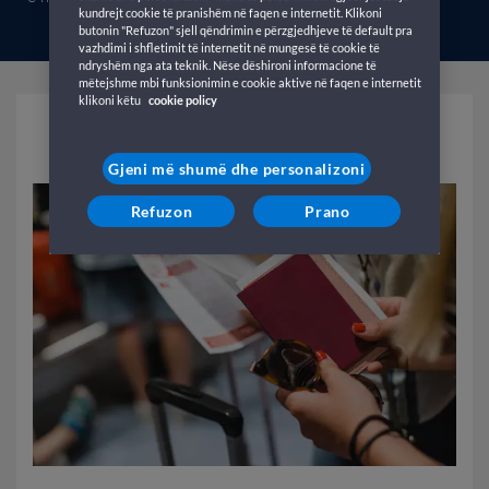
kundrejt cookie të pranishëm në faqen e internetit. Klikoni
butonin "Refuzon" sjell qëndrimin e përzgjedhjeve të default pra
vazhdimi i shfletimit të internetit në mungesë të cookie të
ndryshëm nga ata teknik. Nëse dëshironi informacione të
mëtejshme mbi funksionimin e cookie aktive në faqen e internetit
klikoni këtu
cookie policy
Dokumentet e udhëtimit
Gjeni më shumë dhe personalizoni
Refuzon
Prano