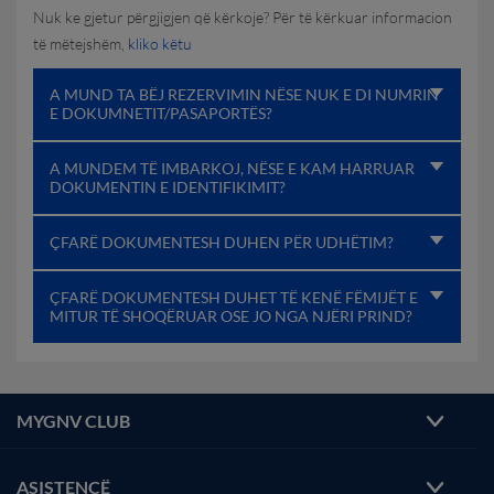
Nuk ke gjetur përgjigjen që kërkoje? Për të kërkuar informacion
të mëtejshëm,
kliko këtu
A MUND TA BËJ REZERVIMIN NËSE NUK E DI NUMRIN
E DOKUMNETIT/PASAPORTËS?
A MUNDEM TË IMBARKOJ, NËSE E KAM HARRUAR
DOKUMENTIN E IDENTIFIKIMIT?
ÇFARË DOKUMENTESH DUHEN PËR UDHËTIM?
ÇFARË DOKUMENTESH DUHET TË KENË FËMIJËT E
MITUR TË SHOQËRUAR OSE JO NGA NJËRI PRIND?
MYGNV CLUB
ASISTENCË