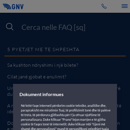
Toggle 
5 PYETJET ME TE SHPESHTA
Sa kushton ndryshimi i një bilete?
Cilat janë gjobat e anulimit?
Unë jam një pasagjer që kam nevojë për ndihmë, çfarë
duhet të bëj?
Dokument informues
A mund të hipem nëse kam harruar dokumentin tim të
Në këtë faqe interneti përdorim cookie teknike, analitike dhe,
paraprakisht me miratimin Tuaj, të profilizimit tonë dhe të palëve
identitetit?
të treta, të përdorura gjithashtu për t'ju ofruar njoftime të
personalizuara. Duke klikuar "Prano" lejon marrjen e të gjitha
Do të doja të rezervoja por nuk kam ende regjistrimin
cookie të faqes tonë të internetit; duke klikuar mbi "Gjeni më
e makinës, si duhet të vazhdoj?
shumë dhe personalizoni" mund të personifikoni zgjedhjet tuaja