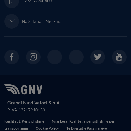
+35552900400
Na Shkruani Një Email
Grandi Navi Veloci S.p.A.
P.IVA 13217910150
Kushtet E Përgjithshme
Ngarkesa: Kushtet e përgjithshme për
transportimin
Cookie Policy
Të Drejtat e Pasagjerëve