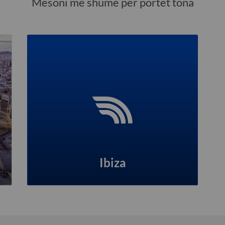
Mësoni më shumë për portet tona
Ibiza