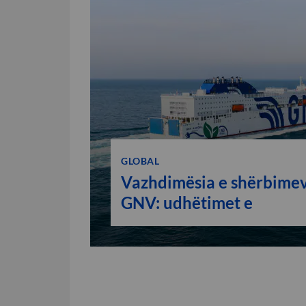
GLOBAL
Vazhdimësia e shërbimev
GNV: udhëtimet e
konfirmuara për të gjithë
sezonin veror