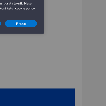
m nga ata teknik. Nëse
ikoni këtu
cookie policy
Prano