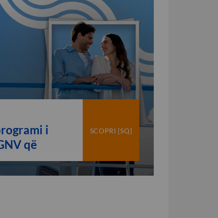
rogrami i
SCOPRI [SQ]
 GNV që
timet tuaja