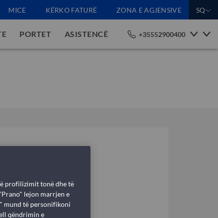
MICE
KËRKO FATURË
ZONA E AGJENSIVE
SQ
TE
PORTET
ASISTENCË
+35552900400
ë profilizimit tonë dhe të
 "Prano" lejon marrjen e
i" mund të personifikoni
ell qëndrimin e