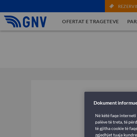
REZERVI
OFERTAT E TRAGETEVE
PAR
Dokument informu
Në këtë faqe interneti
palëve të treta, të pë
të gjitha cookie të fa
zgjedhjet tuaja kundre