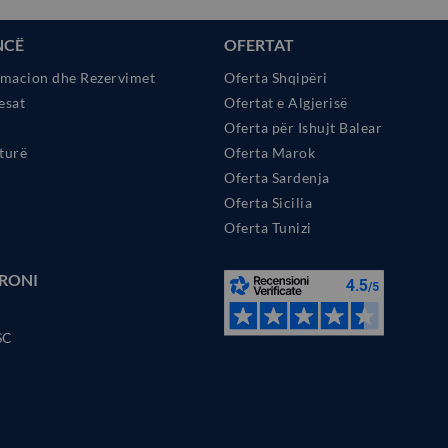
NCË
OFERTAT
rmacion dhe Rezervimet
Oferta Shqipëri
esat
Ofertat e Algjerisë
Oferta për Ishujt Balear
turë
Oferta Marok
Oferta Sardenja
Oferta Sicilia
Oferta Tunizi
RONI
SC