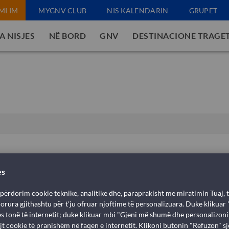
MI IM
MYGNV CLUB
NIS KALENDARIN
GRUPET
A NISJES
NË BORD
GNV
DESTINACIONE TRAGE
es
 përdorim cookie teknike, analitike dhe, paraprakisht me miratimin Tuaj, t
rdorura gjithashtu për t'ju ofruar njoftime të personalizuara. Duke klikuar
qes tonë të internetit; duke klikuar mbi "Gjeni më shumë dhe personalizon
jt cookie të pranishëm në faqen e internetit. Klikoni butonin "Refuzon" sj