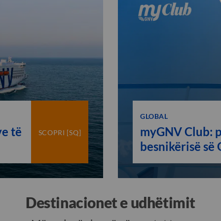
GLOBAL
e të
myGNV Club: p
SCOPRI [SQ]
besnikërisë së
shpërblen udhë
Destinacionet e udhëtimit