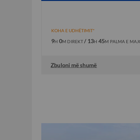
KOHA E UDHËTIMIT*
9
0
/ 13
45
H
M
DIREKT
H
M
PALMA E MAJ
Zbuloni më shumë