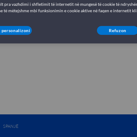
lt pra vazhdimi i shfletimit të internetit në mungesë të cookie të ndryshë
e të mëtejshme mbi funksionimin e cookie aktive në faqen e internetit kl
 personalizoni
Refuzon
a
SPANJË