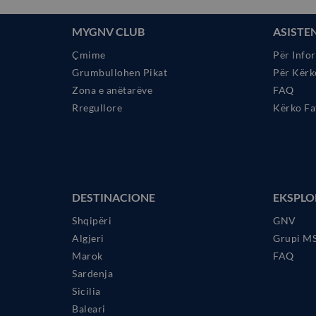
MYGNV CLUB
ASISTE
Çmime
Për Info
Grumbullohen Pikat
Për Kërk
Zona e anëtarëve
FAQ
Rregullore
Kërko Fa
DESTINACIONE
EKSPLO
Shqipëri
GNV
Algjeri
Grupi M
Marok
FAQ
Sardenja
Sicilia
Baleari