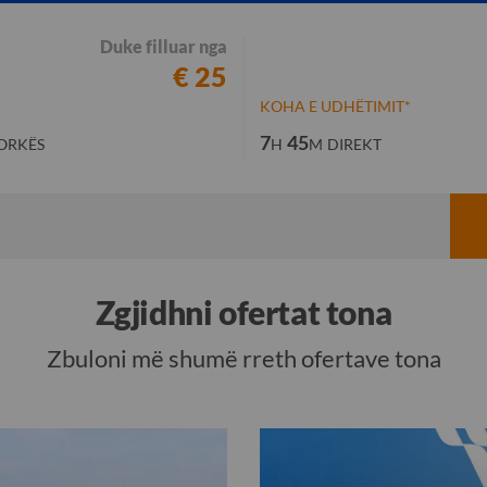
Duke filluar nga
€ 25
KOHA E UDHËTIMIT*
7
45
ORKËS
H
M
DIREKT
Zgjidhni ofertat tona
Zbuloni më shumë rreth ofertave tona