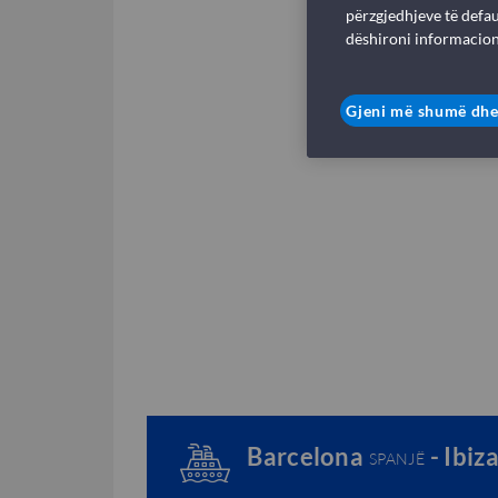
përzgjedhjeve të defau
dëshironi informacion
Gjeni më shumë dhe
Barcelona
- Ibiz
SPANJË