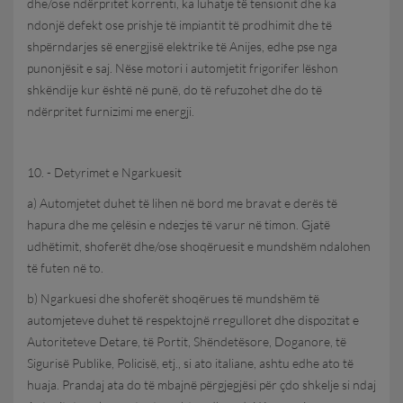
dhe/ose ndërpritet korrenti, ka luhatje të tensionit dhe ka
ndonjë defekt ose prishje të impiantit të prodhimit dhe të
shpërndarjes së energjisë elektrike të Anijes, edhe pse nga
punonjësit e saj. Nëse motori i automjetit frigorifer lëshon
shkëndije kur është në punë, do të refuzohet dhe do të
ndërpritet furnizimi me energji.
10. - Detyrimet e Ngarkuesit
a) Automjetet duhet të lihen në bord me bravat e derës të
hapura dhe me çelësin e ndezjes të varur në timon. Gjatë
udhëtimit, shoferët dhe/ose shoqëruesit e mundshëm ndalohen
të futen në to.
b) Ngarkuesi dhe shoferët shoqërues të mundshëm të
automjeteve duhet të respektojnë rregulloret dhe dispozitat e
Autoriteteve Detare, të Portit, Shëndetësore, Doganore, të
Sigurisë Publike, Policisë, etj., si ato italiane, ashtu edhe ato të
huaja. Prandaj ata do të mbajnë përgjegjësi për çdo shkelje si ndaj