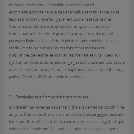
mallra të rrezikshme. Imbarkimi dhe transporti i
automjeteve/kontejnerëve që kanë mallra të rrezikshme do të
lejohet brenda kufijve të ligjeve në fuqi në këtë fushë dhe
Kompania duhet të miratojë me shkrim çdo rast me vete.
Kompania ka të drejtën të pranojë transportin duke marrë
parasysh llojin e anijes që do të përdoret për shërbimin, sipas
certifikimit të përputhjes për transportin e mallrave të
rrezikshme, që i është lëshuar anijes. Në rast se Ngarkuesi nuk
njofton për këtë, ai do të jetë përgjegjës pa kufizim për çdo pasojë
që ka shkaktuar mosnjoftimi, si ndaj Kompanisë ashtu edhe ndaj
palëve të treta, në çështje civile dhe penale.
7. - Përgjegjësitë e Kompanisë transportuese
a) Mbetet marrëveshja që për të gjitha aksidentet që ndodhin në
anije, as Kompania dhe as anija nuk do të jenë përgjigjes nëse ato
kanë ndodhur për shkak të forcave madhore ose, megjithatë, për
shkaqe të mëposhtme: 1) mbytje e anijes, përplasje ose ngecje