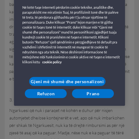
bazë të tarifës në fuqi në datën e bërjes së kontratës. Kompania
Në këtë faqe interneti përdorim cookie teknike, analitike dhe,
ka të drejtë t’i rrisë tarifat para nisjes. Në atë rast, para
paraprakisht me miratimin Tuaj, të profilizimit tonë dhe të palëve
të treta, të përdorura gjithashtu për t'ju ofruar njoftime të
imbarkimit, Ngarkuesi duhet të paguajë diferencën ose ka të
personalizuara. Duke klikuar "Prano" lejon marrjen e të gjitha
drejtë ta zgjidhë kontratën dhe të marrë rimbursimin e çmimit të
cookie të faqes tonë të internetit; duke klikuar mbi "Gjeni më
shumë dhe personalizoni" mund të personifikoni zgjedhjet tuaja
transportit që nuk ka përfituar, me përjashtim të komisionit të
kundrejt cookie të pranishëm në faqen e internetit. Klikoni
agjencisë. Çmimi i treguar në këtë kontratë nuk përfshin
butonin "Refuzon" sjell qëndrimin e përzgjedhjeve të default pra
vazhdimi i shfletimit të internetit në mungesë të cookie të
sigurimin e ushqimit në anije, që në çdo rast mbetet në ngarkim
ndryshëm nga ata teknik. Nëse dëshironi informacione të
të shoferëve/shoqëruesve të automjeteve të imbarkuar, veç nëse
mëtejshme mbi funksionimin e cookie aktive në faqen e internetit
klikoni këtu
cookie policy
ka një marrëveshje tjetër specifike për këtë. Ngarkuesi duhet të
paguajë edhe të gjitha shpenzimet, taksat dhe tarifat e imbarkimit
e të zbarkimit, vulat etj.
Gjeni më shumë dhe personalizoni
Refuzon
Prano
3. - Kur nuk bëhet nisja
Ngarkuesi që nuk i paraqet në kohën e duhur për nisjen
automjetet dhe/ose kontejnerët e vet, apo që nuk imbarkohen
për shkak të Ngarkuesit, nuk ka të drejtë rimbursimi as për një
pjesë të asaj që ka paguar. Madje, nëse nuk e ka paguar të tërë