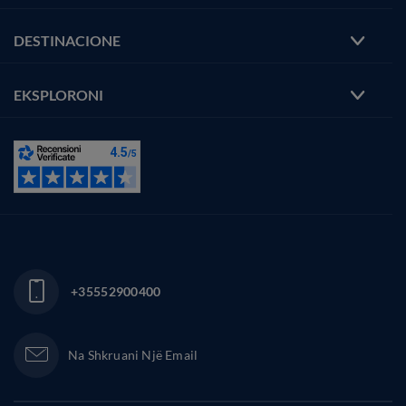
DESTINACIONE
EKSPLORONI
+35552900400
Na Shkruani Një Email