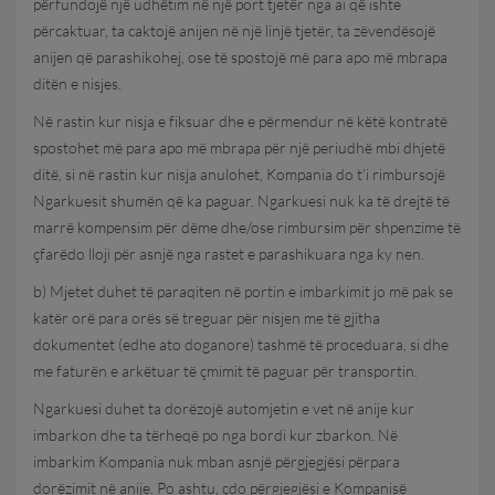
përfundojë një udhëtim në një port tjetër nga ai që ishte
përcaktuar, ta caktojë anijen në një linjë tjetër, ta zëvendësojë
anijen që parashikohej, ose të spostojë më para apo më mbrapa
ditën e nisjes.
Në rastin kur nisja e fiksuar dhe e përmendur në këtë kontratë
spostohet më para apo më mbrapa për një periudhë mbi dhjetë
ditë, si në rastin kur nisja anulohet, Kompania do t’i rimbursojë
Ngarkuesit shumën që ka paguar. Ngarkuesi nuk ka të drejtë të
marrë kompensim për dëme dhe/ose rimbursim për shpenzime të
çfarëdo lloji për asnjë nga rastet e parashikuara nga ky nen.
b) Mjetet duhet të paraqiten në portin e imbarkimit jo më pak se
katër orë para orës së treguar për nisjen me të gjitha
dokumentet (edhe ato doganore) tashmë të proceduara, si dhe
me faturën e arkëtuar të çmimit të paguar për transportin.
Ngarkuesi duhet ta dorëzojë automjetin e vet në anije kur
imbarkon dhe ta tërheqë po nga bordi kur zbarkon. Në
imbarkim Kompania nuk mban asnjë përgjegjësi përpara
dorëzimit në anije. Po ashtu, çdo përgjegjësi e Kompanisë