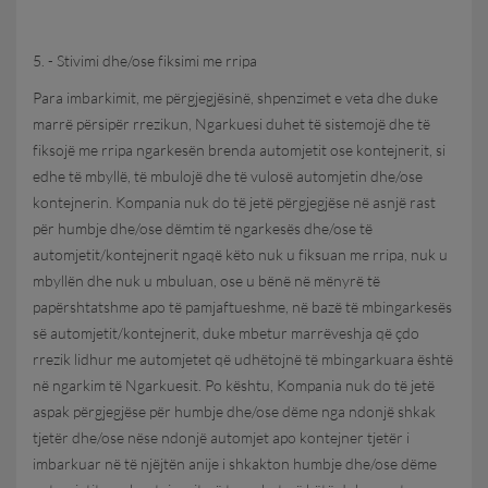
5. - Stivimi dhe/ose fiksimi me rripa
Para imbarkimit, me përgjegjësinë, shpenzimet e veta dhe duke
marrë përsipër rrezikun, Ngarkuesi duhet të sistemojë dhe të
fiksojë me rripa ngarkesën brenda automjetit ose kontejnerit, si
edhe të mbyllë, të mbulojë dhe të vulosë automjetin dhe/ose
kontejnerin. Kompania nuk do të jetë përgjegjëse në asnjë rast
për humbje dhe/ose dëmtim të ngarkesës dhe/ose të
automjetit/kontejnerit ngaqë këto nuk u fiksuan me rripa, nuk u
mbyllën dhe nuk u mbuluan, ose u bënë në mënyrë të
papërshtatshme apo të pamjaftueshme, në bazë të mbingarkesës
së automjetit/kontejnerit, duke mbetur marrëveshja që çdo
rrezik lidhur me automjetet që udhëtojnë të mbingarkuara është
në ngarkim të Ngarkuesit. Po kështu, Kompania nuk do të jetë
aspak përgjegjëse për humbje dhe/ose dëme nga ndonjë shkak
tjetër dhe/ose nëse ndonjë automjet apo kontejner tjetër i
imbarkuar në të njëjtën anije i shkakton humbje dhe/ose dëme