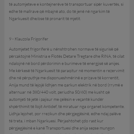
të automjeteve e kontejnerëve të transportuar sipër kuvertës, si
edhe të mallrave që mbajnë ato, do të jenë në ngarkim të
Ngarkuesit dhe/ose të pronarit të mjetit.
9 - Klauzola Frigorifer
Automjetet frigoriferë u nënshtrohen normave të sigurisë që
përcaktojnë Ministria e Flotës Detare Tregtare dhe RINA, të cilat
ndalojnë në bord përdorimin e burimeve të energjisë së anijes.
Me kërkesë të Ngarkuesit të paraqitur në momentin e rezervimit
dhe në përputhje me disponueshmërinë e prizave të korrentit,
Anija mund të lejojë lidhjen me qarkun elektrik në bord (rrymë e
alternuar në 380/440 volt, periudha 50/60) me kusht që
automjeti të jetë i pajisur me çelësin e veçantë kundër
shpërthimit të llojit Antidef, të miratuar nga organet kompetente.
Lidhja lejohet, por rrezikun dhe përgjegjësinë, edhe ndaj palëve
të treta, i mban Ngarkuesi. Përjashtohet çdo rast kur
përgjegjësinë e kanë Transportuesi dhe anija sepse mungon