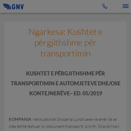
Toggle 
Ngarkesa: Kushtet e
përgjithshme për
transportimin
KUSHTET E PËRGJITHSHME PËR
TRANSPORTIMIN E AUTOMJETEVE DHE/OSE
KONTEJNERËVE– ED. 05/2019
KOMPANIA
: nënkuptohet Shoqëria Lundruese në emër të së
cilës është lëshuar ky dokument transporti, d.m.th. Grandi Navi