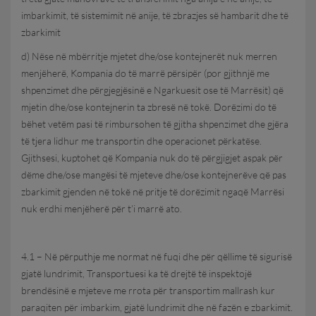
imbarkimit, të sistemimit në anije, të zbrazjes së hambarit dhe të
zbarkimit
d) Nëse në mbërritje mjetet dhe/ose kontejnerët nuk merren
menjëherë, Kompania do të marrë përsipër (por gjithnjë me
shpenzimet dhe përgjegjësinë e Ngarkuesit ose të Marrësit) që
mjetin dhe/ose kontejnerin ta zbresë në tokë. Dorëzimi do të
bëhet vetëm pasi të rimbursohen të gjitha shpenzimet dhe gjëra
të tjera lidhur me transportin dhe operacionet përkatëse.
Gjithsesi, kuptohet që Kompania nuk do të përgjigjet aspak për
dëme dhe/ose mangësi të mjeteve dhe/ose kontejnerëve që pas
zbarkimit gjenden në tokë në pritje të dorëzimit ngaqë Marrësi
nuk erdhi menjëherë për t’i marrë ato.
4.1 – Në përputhje me normat në fuqi dhe për qëllime të sigurisë
gjatë lundrimit, Transportuesi ka të drejtë të inspektojë
brendësinë e mjeteve me rrota për transportim mallrash kur
paraqiten për imbarkim, gjatë lundrimit dhe në fazën e zbarkimit.