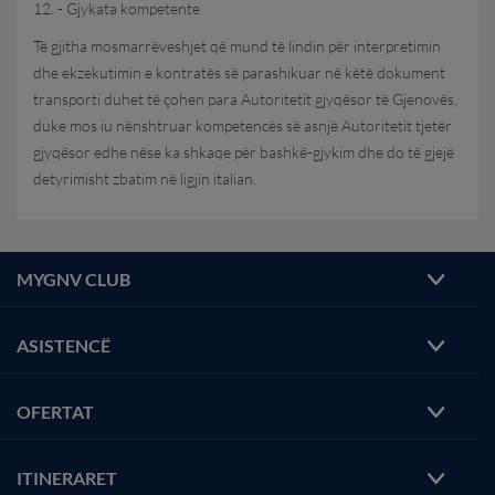
12. - Gjykata kompetente
Të gjitha mosmarrëveshjet që mund të lindin për interpretimin
dhe ekzekutimin e kontratës së parashikuar në këtë dokument
transporti duhet të çohen para Autoritetit gjyqësor të Gjenovës,
duke mos iu nënshtruar kompetencës së asnjë Autoritetit tjetër
gjyqësor edhe nëse ka shkaqe për bashkë-gjykim dhe do të gjejë
detyrimisht zbatim në ligjin italian.
MYGNV CLUB
ASISTENCË
OFERTAT
ITINERARET