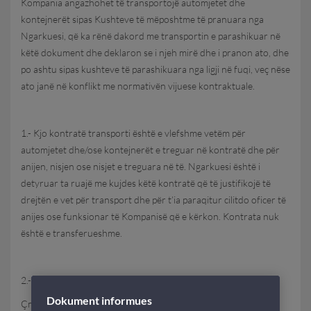
Kompania angazhohet të transportojë automjetet dhe
kontejnerët sipas Kushteve të mëposhtme të pranuara nga
Ngarkuesi, që ka rënë dakord me transportin e parashikuar në
këtë dokument dhe deklaron se i njeh mirë dhe i pranon ato, dhe
po ashtu sipas kushteve të parashikuara nga ligji në fuqi, veç nëse
ato janë në konflikt me normativën vijuese kontraktuale.
1.- Kjo kontratë transporti është e vlefshme vetëm për
automjetet dhe/ose kontejnerët e treguar në kontratë dhe për
anijen, nisjen ose nisjet e treguara në të. Ngarkuesi është i
detyruar ta ruajë me kujdes këtë kontratë që të justifikojë të
drejtën e vet për transport dhe për t’ia paraqitur cilitdo oficer të
anijes ose funksionar të Kompanisë që e kërkon. Kontrata nuk
është e transferueshme.
2.- Çmimi i shërbimit
Dokument informues
Çmimi i treguar në këtë kontratë është çmimi i përllogaritur në