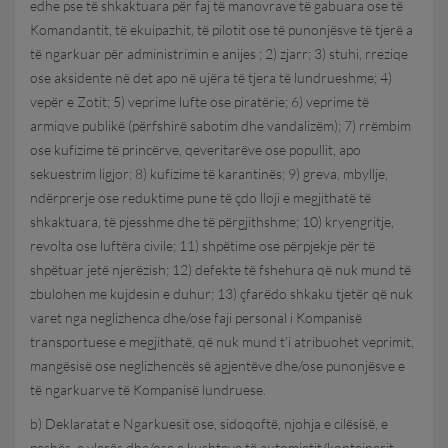
edhe pse të shkaktuara për faj të manovrave të gabuara ose të
Komandantit, të ekuipazhit, të pilotit ose të punonjësve të tjerë a
të ngarkuar për administrimin e anijes ; 2) zjarr; 3) stuhi, rreziqe
ose aksidente në det apo në ujëra të tjera të lundrueshme; 4)
vepër e Zotit; 5) veprime lufte ose piratërie; 6) veprime të
armiqve publikë (përfshirë sabotim dhe vandalizëm); 7) rrëmbim
ose kufizime të princërve, qeveritarëve ose popullit, apo
sekuestrim ligjor; 8) kufizime të karantinës; 9) greva, mbyllje,
ndërprerje ose reduktime pune të çdo lloji e megjithatë të
shkaktuara, të pjesshme dhe të përgjithshme; 10) kryengritje,
revolta ose luftëra civile; 11) shpëtime ose përpjekje për të
shpëtuar jetë njerëzish; 12) defekte të fshehura që nuk mund të
zbulohen me kujdesin e duhur; 13) çfarëdo shkaku tjetër që nuk
varet nga neglizhenca dhe/ose faji personal i Kompanisë
transportuese e megjithatë, që nuk mund t’i atribuohet veprimit,
mangësisë ose neglizhencës së agjentëve dhe/ose punonjësve e
të ngarkuarve të Kompanisë lundruese.
b) Deklaratat e Ngarkuesit ose, sidoqoftë, njohja e cilësisë, e
peshës, e vlerës dhe/ose e kushteve të automjetit/kontejnerit