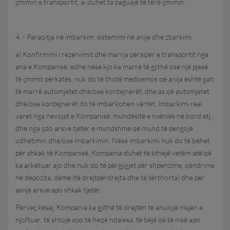
çmimin e transportit, ai duhet ta paguajë të tërë çmimin.
4. - Paraqitja në imbarkim, sistemimi në anije dhe zbarkimi
a) Konfirmimi i rezervimit dhe marrja përsipër e transportit nga
ana e Kompanisë, edhe nëse kjo ka marrë të gjithë ose një pjesë
të çmimit përkatës, nuk do të thotë medoemos që anija është gati
të marrë automjetet dhe/ose kontejnerët, dhe as që automjetet
dhe/ose kontejnerët do të imbarkohen vërtet. Imbarkimi real
varet nga nevojat e Kompanisë, mundësitë e nxënies në bord etj.,
dhe nga çdo arsye tjetër e mundshme që mund të pengojë
udhëtimin dhe/ose imbarkimin. Nëse imbarkimi nuk do të bëhet
për shkak të Kompanisë, Kompania duhet të kthejë vetëm atë që
ka arkëtuar ajo dhe nuk do të përgjigjet për shpenzime, qëndrime
në depozita, dëme (të drejtpërdrejta dhe të tërthorta) dhe për
asnjë arsye apo shkak tjetër.
Përveç kësaj, Kompania ka gjithë të drejtën të anulojë nisjen e
njoftuar, të shtojë apo të heqë ndalesa, të bëjë që të nisë apo