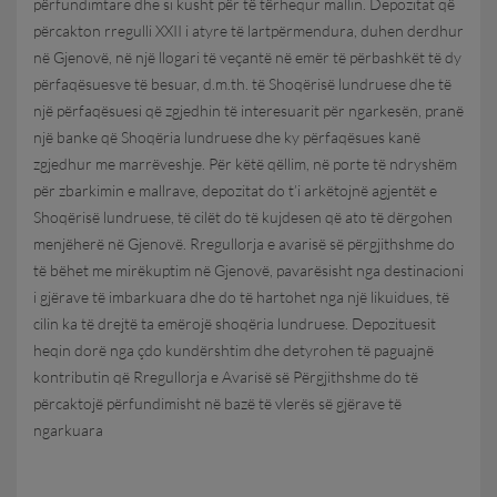
përfundimtare dhe si kusht për të tërhequr mallin. Depozitat që
përcakton rregulli XXII i atyre të lartpërmendura, duhen derdhur
në Gjenovë, në një llogari të veçantë në emër të përbashkët të dy
përfaqësuesve të besuar, d.m.th. të Shoqërisë lundruese dhe të
një përfaqësuesi që zgjedhin të interesuarit për ngarkesën, pranë
një banke që Shoqëria lundruese dhe ky përfaqësues kanë
zgjedhur me marrëveshje. Për këtë qëllim, në porte të ndryshëm
për zbarkimin e mallrave, depozitat do t’i arkëtojnë agjentët e
Shoqërisë lundruese, të cilët do të kujdesen që ato të dërgohen
menjëherë në Gjenovë. Rregullorja e avarisë së përgjithshme do
të bëhet me mirëkuptim në Gjenovë, pavarësisht nga destinacioni
i gjërave të imbarkuara dhe do të hartohet nga një likuidues, të
cilin ka të drejtë ta emërojë shoqëria lundruese. Depozituesit
heqin dorë nga çdo kundërshtim dhe detyrohen të paguajnë
kontributin që Rregullorja e Avarisë së Përgjithshme do të
përcaktojë përfundimisht në bazë të vlerës së gjërave të
ngarkuara