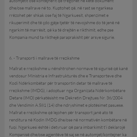
automjetit ose kontejnerit që tregohet në këtë dokument
dhe/ose mallrave në to. Kuptohet që, në rast se ngarkesa
rrëzohet për shkak ose faj të Ngarkuesit, shpenzimet e
rikuperimit dhe të çdo gjëje tjetër të nevojshme do të jenë në
ngarkim të marrësit, që ka të drejtën e rikthimit, edhe pse
Kompania mund ta rikthejë paraprakisht për arsye sigurie.
6. - Transporti i mallrave të rrezikshme
Mallrat e rrezikshme u nënshtrohen normave të sigurisë që kanë
vendosur Ministria e Infrastrukturës dhe e Transporteve dhe
Kodi Ndërkombëtar për transportin detar të mallrave të
rrezikshme (IMDG), i adoptuar nga Organizata Ndërkombëtare
Detare (IMO) përkatësisht me Dekretin Drejtues Nr. 36/2004
dhe Vendimin A.581 (14) dhe ndryshimet e plotësimet pasuese.
Mallrat e rrezikshme që lejohen për transport janë ato të
renditura në Kodin IMDG dhe/ose në normativën kombëtare në
fuqi. Ngarkuesi është i detyruar që para imbarkimit t’i deklarojë
Kompanisë dhe/ose agjentëve të saj se në automjet/kontejner ka