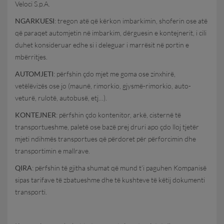
Veloci S.p.A.
NGARKUESI
: tregon atë që kërkon imbarkimin, shoferin ose atë
që paraqet automjetin në imbarkim, dërguesin e kontejnerit, i cili
duhet konsideruar edhe si i deleguar i marrësit në portin e
mbërritjes.
AUTOMJETI
: përfshin çdo mjet me goma ose zinxhirë,
vetëlëvizës ose jo (maunë, rimorkio, gjysmë-rimorkio, auto-
veturë, rulotë, autobusë, etj…).
KONTEJNER
: përfshin çdo kontenitor, arkë, cisternë të
transportueshme, paletë ose bazë prej druri apo çdo lloj tjetër
mjeti ndihmës transportues që përdoret për përforcimin dhe
transportimin e mallrave.
QIRA
: përfshin të gjitha shumat që mund t’i paguhen Kompanisë
sipas tarifave të zbatueshme dhe të kushteve të këtij dokumenti
transporti.