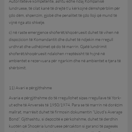
Autoriteteve kompetente, ashtu edhe ndaj Kompanisë
lundruese, të cilat kanë të drejtë t’u kërkojnë dëmshpërblim për
çdo dëm, shpenzim, gjobë dhe penalitet të çdo lloji që mund të
vijnë nga ato shkelje.
c) në raste emergjence shoferët/shqoëruesit duhet të vihen në
dispozicion të Komandantit dhe duhet të ndjekin me rregull
urdhrat dhe udhëzimet që do të marrin. Gjatë lundrimit
shoferët/shoqëruesit ndalohen rreptësisht të hyjnë në
ambientet e rezervuara për ngarkim dhe në ambientet e tjera të
shërbimit.
11) Avari e përgjithshme
Avaria e përgjithshme do të rregullohet sipas rregullave të York-
ut edhe të Anversës të 1950/1974. Para se të marrin në dorëzim
mallrat, marrësit duhet të firmosin dokumentin “Lloyd’s Average
Bond”. Gjithashtu, si depozitë e përkohshme, duhet të derdhin
kuotën që Shoqëria lundruese përcakton si garanci të pagesës