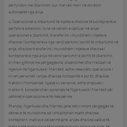
përfundon me zbarkimin, kur marrësi merr në dorëzim
automjetet nga anija.
c) Operacionet e imbarkimit të mjeteve dhe/ose të kontejnerëve,
përfshirë sistemimi i tyre në vendin e caktuar në anije,
operacionet e zbarkimit, transferimi i mundshëm i mjeteve
dhe/ose i kontejnerëve nga vend-parkimi i portit të imbarkimit në
anije, dhe/ose transferimi i mundshëm i mjeteve dhe/ose i
kontejnerëve nga anija në vend-parkimin e portit të zbarkimit,
kryhen gjithnjë me përgjegjësinë, shpenzimet dhe rreziqet në
ngarkim të Ngarkuesit/ Marrësit, edhe nëse këto operacione i
kryen personeli i anijes dhe/ose kompanitë e portit, dhe/ose
traktori i Kompanisë, ngaqë ky personel, edhe drejtuesi i
traktorit, konsiderohen punonjës të Ngarkuesit/ Marrësit për
qëllimet e operacioneve të mësipërme.
Prandaj, Ngarkuesi dhe Marrësi janë detyrimisht përgjegjës të
dëmeve të mundshme që i shkaktohen mjetit dhe/ose
kontejnerit, mallrave që përmbajnë, anijes dhe/ose palëve të
treta gjatë manovrave të transferimit nga anija e në anije, të