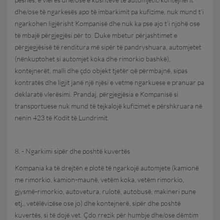
dhe/ose të ngarkesës apo të imbarkimit pa kufizime, nuk mund t’i
ngarkohen ligjërisht Kompanisë dhe nuk ka pse ajo t’i njohë ose
të mbajë përgjegjësi për to. Duke mbetur përjashtimet e
përgjegjësisë të renditura më sipër të pandryshuara, automjetet
(nënkuptohet si automjet koka dhe rimorkio bashkë),
kontejnerët, malli dhe çdo objekt tjetër që përmbajnë, sipas
kontratës dhe ligjit janë një njësi e vetme ngarkuese e pranuar pa
deklaratë vlerësimi. Prandaj, përgjegjësia e Kompanisë si
transportuese nuk mund të tejkalojë kufizimet e përshkruara në
nenin 423 të Kodit të Lundrimit.
8. - Ngarkimi sipër dhe poshtë kuvertës
Kompania ka të drejtën e plotë të ngarkojë automjete (kamionë
me rimorkio, kamion-maunë, vetëm koka, vetëm rimorkio,
gjysmë-rimorkio, autovetura, rulotë, autobusë, makineri pune
etj., vetëlëvizëse ose jo) dhe kontejnerë, sipër dhe poshtë
kuvertës, si të dojë vet. Çdo rrezik për humbje dhe/ose dëmtim