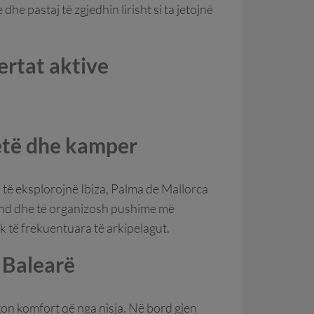
e pastaj të zgjedhin lirisht si ta jetojnë
ertat aktive
etë dhe kamper
 të eksplorojnë Ibiza, Palma de Mallorca
nd dhe të organizosh pushime më
k të frekuentuara të arkipelagut.
 Balearë
kon komfort që nga nisja. Në bord gjen