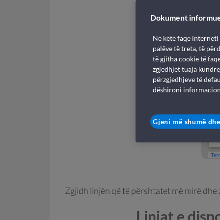
Dokument informu
Në këtë faqe interneti
palëve të treta, të pë
të gjitha cookie të fa
zgjedhjet tuaja kundre
përzgjedhjeve të defau
dëshironi informacion
Gjeni më shumë dhe
Zgjidh linjën që të përshtatet më mirë dhe
Linjat e dis