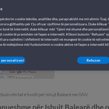
es
Tragete për 
 përdorim cookie teknike, analitike dhe, paraprakisht me miratimin Tuaj, t
bileta dhe lin
rdorura gjithashtu për t'ju ofruar njoftime të personalizuara. Duke klikuar
qes tonë të internetit; duke klikuar mbi "Gjeni më shumë dhe personalizon
jt cookie të pranishëm në faqen e internetit. Klikoni butonin "Refuzon" sj
lt pra vazhdimi i shfletimit të internetit në mungesë të cookie të ndryshë
e të mëtejshme mbi funksionimin e cookie aktive në faqen e internetit kl
 personalizoni
Refuzon
 zbulo ofertat e fundit për Ishujt Balearë me GNV.
ponueshme për Ishujt Balearë dhe o