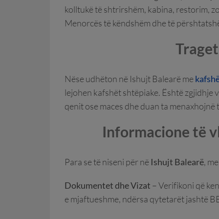
kolltukë të shtrirshëm, kabina, restorim, z
Menorcës të këndshëm dhe të përshtatshëm
Traget
Nëse udhëton në Ishujt Balearë me
kafshë
lejohen kafshët shtëpiake. Është zgjidhje
qenit ose maces dhe duan ta menaxhojnë
Informacione të vl
Para se të niseni për në
Ishujt Balearë
, me
Dokumentet dhe Vizat
– Verifikoni që ken
e mjaftueshme, ndërsa qytetarët jashtë BE