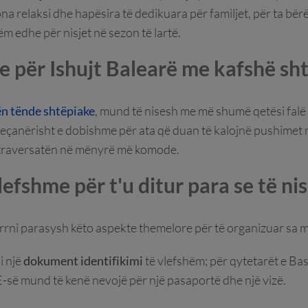
ona relaksi dhe hapësira të dedikuara për familjet, për ta bër
 edhe për nisjet në sezon të lartë.
e për Ishujt Balearë me kafshë sh
n tënde shtëpiake
, mund të nisesh me më shumë qetësi fal
 veçanërisht e dobishme për ata që duan të kalojnë pushimet 
 traversatën në mënyrë më komode.
efshme për t'u ditur para se të ni
rrni parasysh këto aspekte themelore për të organizuar sa m
i një
dokument identifikimi
të vlefshëm; për qytetarët e Bas
-së mund të kenë nevojë për një pasaportë dhe një vizë.