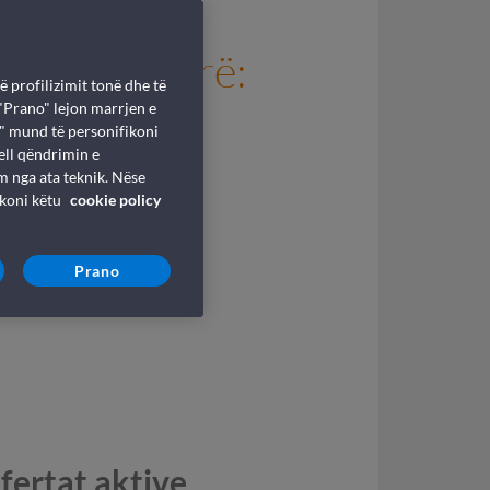
Ishujt Balearë:
ë profilizimit tonë dhe të
ja
 "Prano" lejon marrjen e
i" mund të personifikoni
ell qëndrimin e
m nga ata teknik. Nëse
ikoni këtu
cookie policy
Prano
fertat aktive