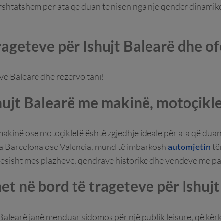
rshtatshëm për ata që duan të nisen nga një qendër dinamike dh
ageteve për Ishujt Balearë dhe of
jve Balearë dhe rezervo tani!
shujt Balearë me makinë, motoçikl
makinë ose motoçikletë është zgjedhje ideale për ata që duan
nga Barcelona ose Valencia, mund të imbarkosh
automjetin
të
htësisht mes plazheve, qendrave historike dhe vendeve më pa
et në bord të trageteve për Ishujt
Balearë janë menduar sidomos për një publik leisure, që kër