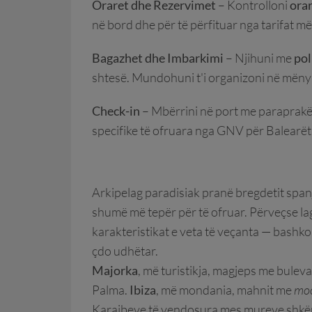
Oraret dhe Rezervimet
– Kontrolloni
ora
në bord dhe për të përfituar nga tarifat më
Bagazhet dhe Imbarkimi
– Njihuni me
pol
shtesë. Mundohuni t'i organizoni në mëny
Check-in
– Mbërrini në port me paraprakës
specifike të ofruara nga GNV për Balearët
Arkipelag paradisiak pranë bregdetit spanj
shumë më tepër për të ofruar. Përveçse lag
karakteristikat e veta të veçanta — bashk
çdo udhëtar.
Majorka
, më turistikja, magjeps me buleva
Palma.
Ibiza
, më mondania, mahnit me
moo
Karaibeve të vendosura mes mureve shk