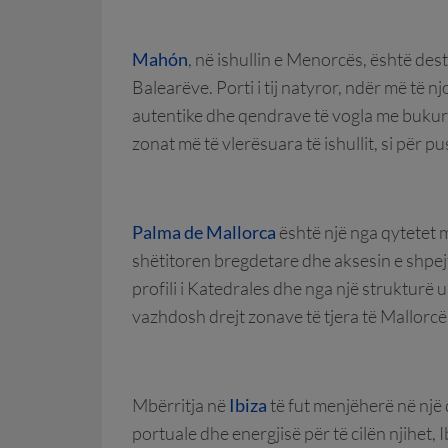
Mahón
, në ishullin e Menorcës, është dest
Balearëve. Porti i tij natyror, ndër më të 
autentike dhe qendrave të vogla me bukuri
zonat më të vlerësuara të ishullit, si për 
Palma de Mallorca
është një nga qytetet m
shëtitoren bregdetare dhe aksesin e shpejtë
profili i Katedrales dhe nga një strukturë
vazhdosh drejt zonave të tjera të Mallorcë
Mbërritja në
Ibiza
të fut menjëherë në një q
portuale dhe energjisë për të cilën njihet,