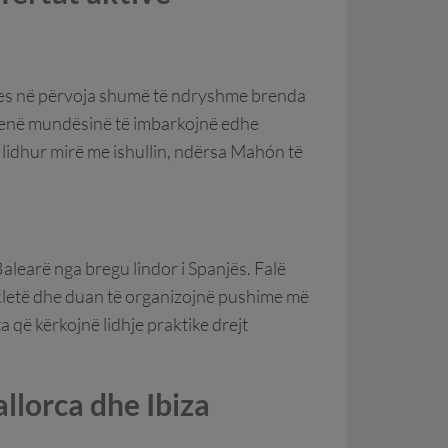
kses në përvoja shumë të ndryshme brenda
 kenë mundësinë të imbarkojnë edhe
ë lidhur mirë me ishullin, ndërsa Mahón të
Balearë nga bregu lindor i Spanjës. Falë
ikletë dhe duan të organizojnë pushime më
a që kërkojnë lidhje praktike drejt
llorca dhe Ibiza