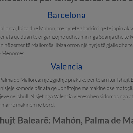
Barcelona
allorca, Ibiza dhe Mahón, tre qytete zbarkimi që të japin a
 për ata që duan të organizojnë udhëtimin nga Spanja dhe të
n në zemër të Mallorcës, Ibiza ofron një hyrje të gjallë dhe t
ë Menorcës.
Valencia
Palma de Mallorca: një zgjidhje praktike për të arritur Ishujt 
pikë nisjeje komode për ata që udhëtojnë me makinë ose motoç
jeve në ishull. Nisjet nga Valencia vlerësohen sidomos nga at
ë marrë makinën në bord.
shujt Balearë: Mahón, Palma de Ma