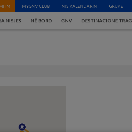
MI IM
MYGNV CLUB
NIS KALENDARIN
GRUPET
A NISJES
NË BORD
GNV
DESTINACIONE TRA