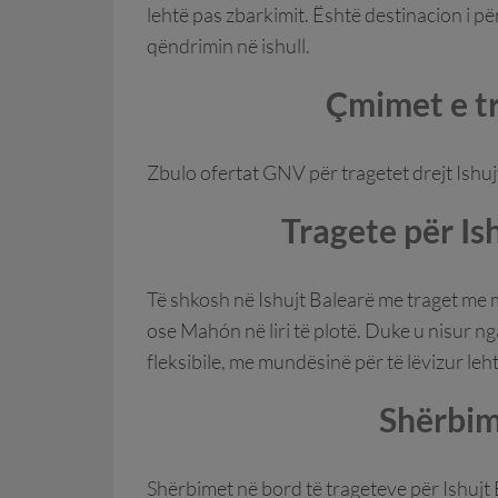
lehtë pas zbarkimit. Është destinacion i pë
qëndrimin në ishull.
Çmimet e tr
Zbulo ofertat GNV për tragetet drejt Ishu
Tragete për I
Të shkosh në Ishujt Balearë me traget me 
ose Mahón në liri të plotë. Duke u nisur 
fleksibile, me mundësinë për të lëvizur le
Shërbim
Shërbimet në bord të trageteve për Ishujt 