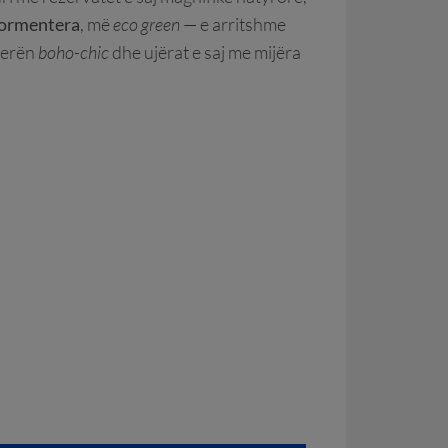
ormentera
, më
eco green
— e arritshme
sferën
boho-chic
dhe ujërat e saj me mijëra