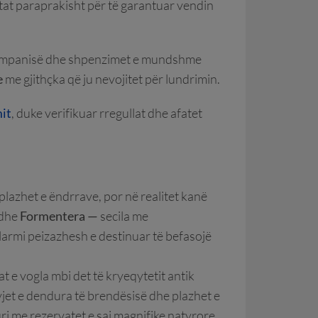
etat paraprakisht për të garantuar vendin
 Kompanisë dhe shpenzimet e mundshme
e
me gjithçka që ju nevojitet për lundrimin.
mit
, duke verifikuar rregullat dhe afatet
plazhet e ëndrrave, por në realitet kanë
dhe
Formentera —
secila me
larmi peizazhesh e destinuar të befasojë
t e vogla mbi det të kryeqytetit antik
 pyjet e dendura të brendësisë dhe plazhet e
ri me rezervatet e saj magnifike natyrore,