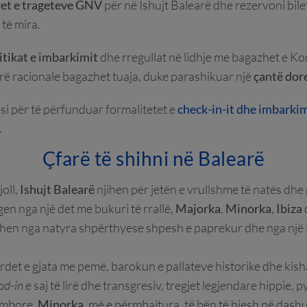
ret e trageteve GNV
për në Ishujt Balearë dhe rezervoni bil
 të mira.
itikat e imbarkimit
dhe rregullat në lidhje me bagazhet e
rë racionale bagazhet tuaja, duke parashikuar një
çantë dor
i për të përfunduar formalitetet e
check-in-it dhe imbarki
.
Çfarë të shihni në Balearë
oll,
Ishujt Balearë
njihen për jetën e vrullshme të natës dhe 
en nga një det me bukuri të rrallë,
Majorka
,
Minorka
,
Ibiza
ohen nga natyra shpërthyese shpesh e paprekur dhe nga një 
rdet e gjata me pemë, barokun e pallateve historike dhe kisha
d-in
e saj të lirë dhe transgresiv, tregjet legjendare hippie,
ëmbore.
Minorka
, më e përmbajtura, të bën të biesh në dashu