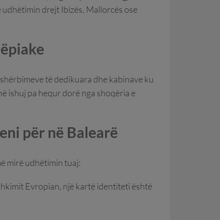
ë udhëtimin drejt Ibizës, Mallorcës ose
tëpiake
ë shërbimeve të dedikuara dhe kabinave ku
në ishuj pa hequr dorë nga shoqëria e
seni për në Balearë
ë mirë udhëtimin tuaj:
hkimit Evropian, një kartë identiteti është