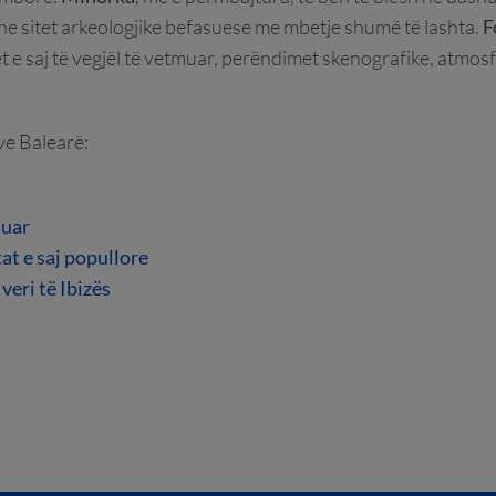
dhe sitet arkeologjike befasuese me mbetje shumë të lashta.
F
ret e saj të vegjël të vetmuar, perëndimet skenografike, atmo
ve Balearë:
tuar
tat e saj popullore
veri të Ibizës