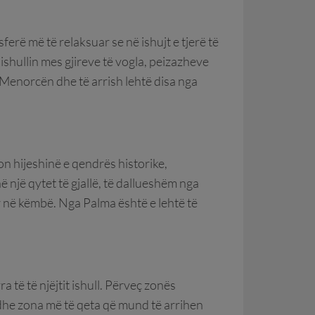
ferë më të relaksuar se në ishujt e tjerë të
ishullin mes gjireve të vogla, peizazheve
 Menorcën dhe të arrish lehtë disa nga
on hijeshinë e qendrës historike,
ë një qytet të gjallë, të dallueshëm nga
r në këmbë. Nga Palma është e lehtë të
a të të njëjtit ishull. Përveç zonës
je dhe zona më të qeta që mund të arrihen