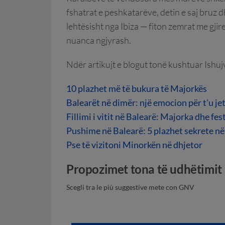
fshatrat e peshkatarëve, detin e saj bruz 
lehtësisht nga Ibiza — fiton zemrat me gji
nuanca ngjyrash.
Ndër artikujt e blogut tonë kushtuar Ishuj
10 plazhet më të bukura të Majorkës
Balearët në dimër: një emocion për t'u je
Fillimi i vitit në Balearë: Majorka dhe fes
Pushime në Balearë: 5 plazhet sekrete në 
Pse të vizitoni Minorkën në dhjetor
Propozimet tona të udhëtimit
Scegli tra le più suggestive mete con GNV