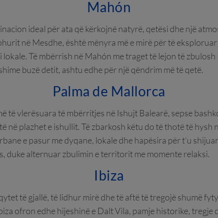
Mahón
inacion ideal për ata që kërkojnë natyrë, qetësi dhe një atmos
njohurit në Mesdhe, është mënyra më e mirë për të eksploruar 
 lokale. Të mbërrish në Mahón me traget të lejon të zbulosh
pushime buzë detit, ashtu edhe për një qëndrim më të qetë.
Palma de Mallorca
ë të vlerësuara të mbërritjes në Ishujt Balearë, sepse bashk
 në plazhet e ishullit. Të zbarkosh këtu do të thotë të hysh n
 urbane e pasur me dyqane, lokale dhe hapësira për t’u shijua
s, duke alternuar zbulimin e territorit me momente relaksi.
Ibiza
ytet të gjallë, të lidhur mirë dhe të aftë të tregojë shumë fytyr
 Ibiza ofron edhe hijeshinë e Dalt Vila, pamje historike, treg