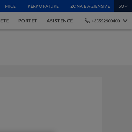
MICE
KËRKO FATURË
ZONA E AGJENSIVE
SQ
GETE
PORTET
ASISTENCË
+35552900400