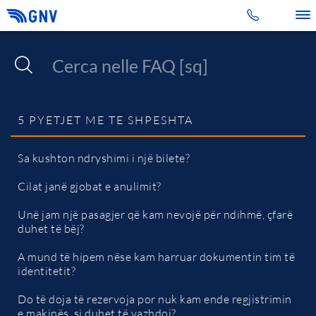
Toggle 
5 PYETJET ME TE SHPESHTA
Sa kushton ndryshimi i një bilete?
Cilat janë gjobat e anulimit?
Unë jam një pasagjer që kam nevojë për ndihmë, çfarë
duhet të bëj?
A mund të hipem nëse kam harruar dokumentin tim të
identitetit?
Do të doja të rezervoja por nuk kam ende regjistrimin
e makinës, si duhet të vazhdoj?