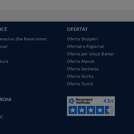
NCË
OFERTAT
rmacion dhe Rezervimet
Oferta Shqipëri
esat
Ofertat e Algjerisë
Oferta për Ishujt Balear
turë
Oferta Marok
Oferta Sardenja
Oferta Sicilia
Oferta Tunizi
RONI
SC