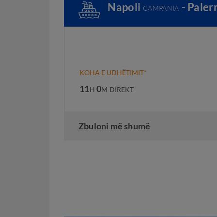
Napoli
- Pale
CAMPANIA
KOHA E UDHËTIMIT*
11
0
H
M
DIREKT
Zbuloni më shumë