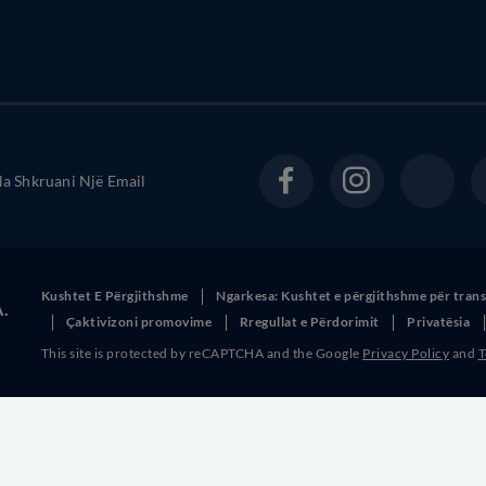
a Shkruani Një Email
Kushtet E Përgjithshme
Ngarkesa: Kushtet e përgjithshme për tran
A.
Çaktivizoni promovime
Rregullat e Përdorimit
Privatësia
This site is protected by reCAPTCHA and the Google
Privacy Policy
and
T