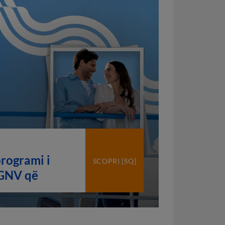
rogrami i
SCOPRI [SQ]
 GNV që
timet tuaja