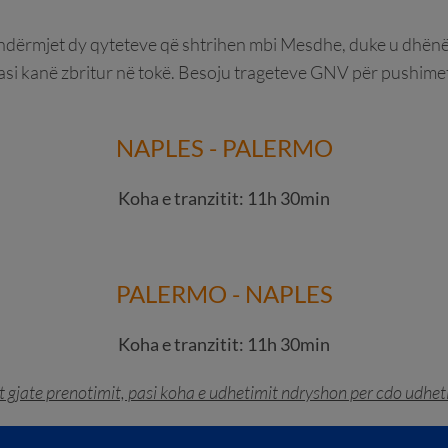
e ndërmjet dy qyteteve që shtrihen mbi Mesdhe, duke u dhën
asi kanë zbritur në tokë. Besoju trageteve GNV për pushimet e
NAPLES - PALERMO
Koha e tranzitit: 11h 30min
PALERMO - NAPLES
Koha e tranzitit: 11h 30min
it gjate prenotimit, pasi koha e udhetimit ndryshon per cdo udhe