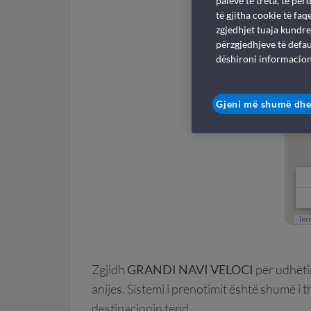
palëve të treta, të pë
të gjitha cookie të fa
zgjedhjet tuaja kundre
përzgjedhjeve të defau
dëshironi informacion
Gjeni më shumë dhe
Zgjidh
GRANDI NAVI VELOCI
për udhëti
anijes. Sistemi i prenotimit është shumë i
destinacionin tënd.