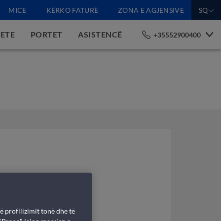
MICE
KËRKO FATURË
ZONA E AGJENSIVE
SQ
GETE
PORTET
ASISTENCË
+35552900400
ë profilizimit tonë dhe të