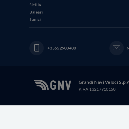
Sicilia
Baleari
Tunizi
+35552900400
N
Grandi Navi Veloci S.p.
P.IVA 13217910150