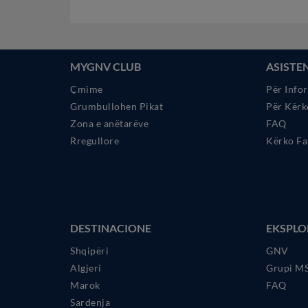
MYGNV CLUB
ASISTE
Çmime
Për Info
Grumbullohen Pikat
Për Kërk
Zona e anëtarëve
FAQ
Rregullore
Kërko Fa
DESTINACIONE
EKSPLO
Shqipëri
GNV
Algjeri
Grupi M
Marok
FAQ
Sardenja