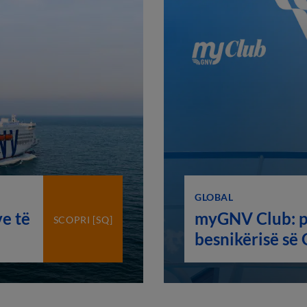
GLOBAL
e të
myGNV Club: p
SCOPRI [SQ]
besnikërisë së
shpërblen udhë