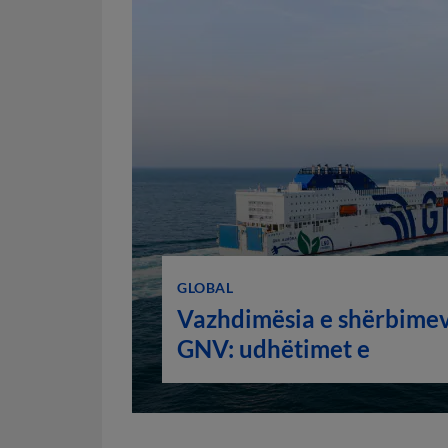
GLOBAL
Vazhdimësia e shërbimev
GNV: udhëtimet e
konfirmuara për të gjithë
sezonin veror