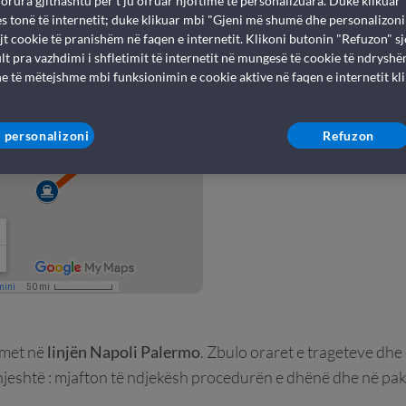
rdorura gjithashtu për t'ju ofruar njoftime të personalizuara. Duke klikuar
qes tonë të internetit; duke klikuar mbi "Gjeni më shumë dhe personalizon
Naples - Pal
jt cookie të pranishëm në faqen e internetit. Klikoni butonin "Refuzon" sj
lt pra vazhdimi i shfletimit të internetit në mungesë të cookie të ndryshë
e të mëtejshme mbi funksionimin e cookie aktive në faqen e internetit kl
Libri i një traget 
 personalizoni
Refuzon
met në
linjën Napoli Palermo
. Zbulo oraret e trageteve dh
 thjeshtë : mjafton të ndjekësh procedurën e dhënë dhe në pa