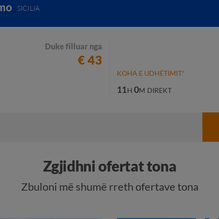
rmo
SICILIA
Duke filluar nga
€ 43
KOHA E UDHËTIMIT*
11
0
H
M
DIREKT
Zgjidhni ofertat tona
Zbuloni më shumë rreth ofertave tona