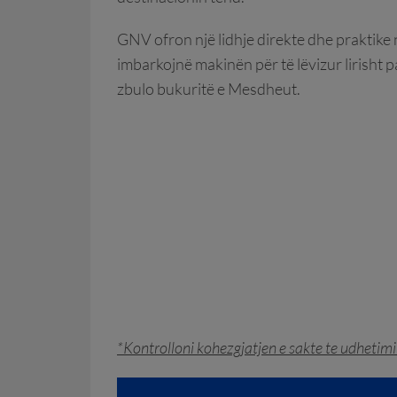
GNV ofron një lidhje direkte dhe praktik
imbarkojnë makinën për të lëvizur lirisht p
zbulo bukuritë e Mesdheut.
*Kontrolloni kohezgjatjen e sakte te udhetim