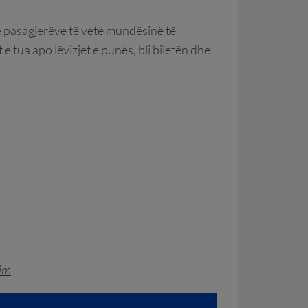
ë pasagjerëve të vetë mundësinë të
 tua apo lëvizjet e punës, bli biletën dhe
tim