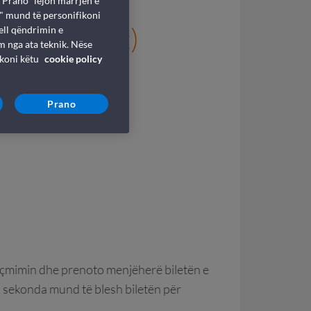
 "Prano" lejon marrjen e
i" mund të personifikoni
ermo (Qytet)
ell qëndrimin e
m nga ata teknik. Nëse
ikoni këtu
cookie policy
për në Sicilia
Prano
e çmimin dhe prenoto menjëherë biletën e
k sekonda mund të blesh biletën për