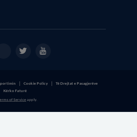
sportimin
Cookie Policy
Të Drejtat e Pasagjerëve
Kërko Faturë
erms of Service
apply.