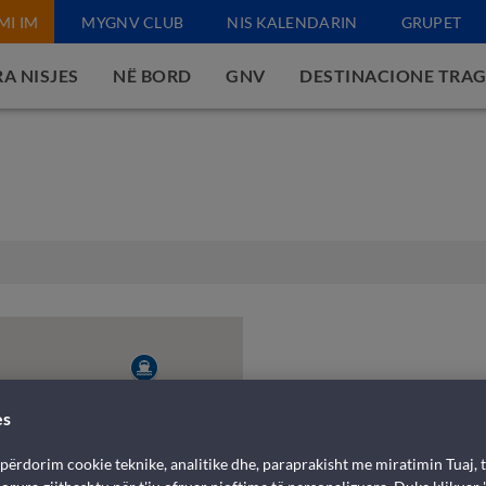
MI IM
MYGNV CLUB
NIS KALENDARIN
GRUPET
A NISJES
NË BORD
GNV
DESTINACIONE TRA
es
 përdorim cookie teknike, analitike dhe, paraprakisht me miratimin Tuaj, t