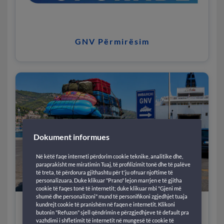
GNV Përmirësim
Dokument informues
Në këtë faqe interneti përdorim cookie teknike, analitike dhe,
paraprakisht me miratimin Tuaj, të profilizimit tonë dhe të palëve
të treta, të përdorura gjithashtu për t'ju ofruar njoftime të
personalizuara. Duke klikuar "Prano" lejon marrjen e të gjitha
cookie të faqes tonë të internetit; duke klikuar mbi "Gjeni më
shumë dhe personalizoni" mund të personifikoni zgjedhjet tuaja
kundrejt cookie të pranishëm në faqen e internetit. Klikoni
Bagazhet
butonin "Refuzon" sjell qëndrimin e përzgjedhjeve të default pra
vazhdimi i shfletimit të internetit në mungesë të cookie të