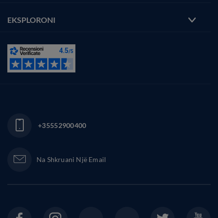
EKSPLORONI
+35552900400
Na Shkruani Një Email