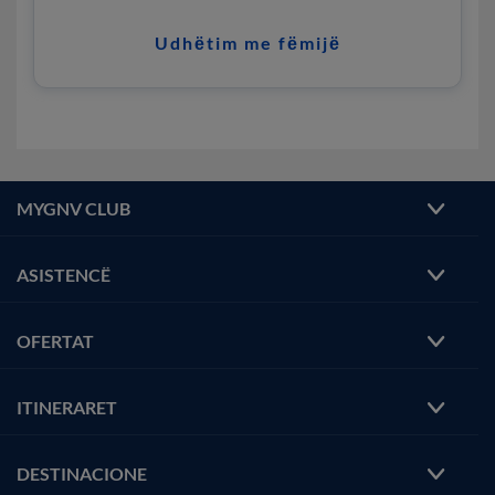
Udhёtim me fёmijё
MYGNV CLUB
ASISTENCË
OFERTAT
ITINERARET
DESTINACIONE