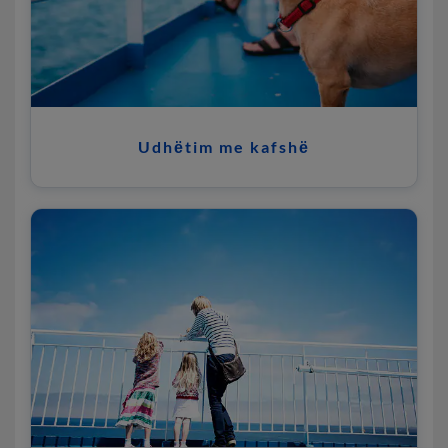
Udhёtim me kafshё