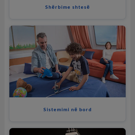
Shёrbime shtesё
Sistemimi nё bord