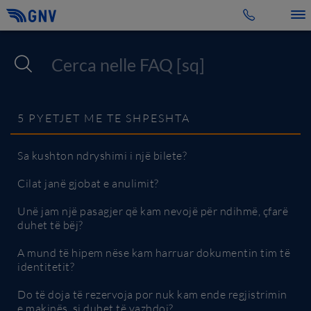
Toggle 
5 PYETJET ME TE SHPESHTA
Sa kushton ndryshimi i një bilete?
Cilat janë gjobat e anulimit?
Unë jam një pasagjer që kam nevojë për ndihmë, çfarë
duhet të bëj?
A mund të hipem nëse kam harruar dokumentin tim të
identitetit?
Do të doja të rezervoja por nuk kam ende regjistrimin
e makinës, si duhet të vazhdoj?