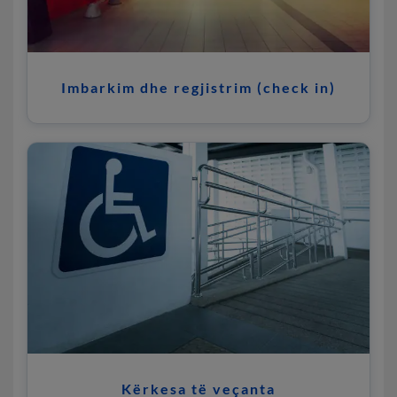
Imbarkim dhe regjistrim (check in)
Kërkesa të veçanta