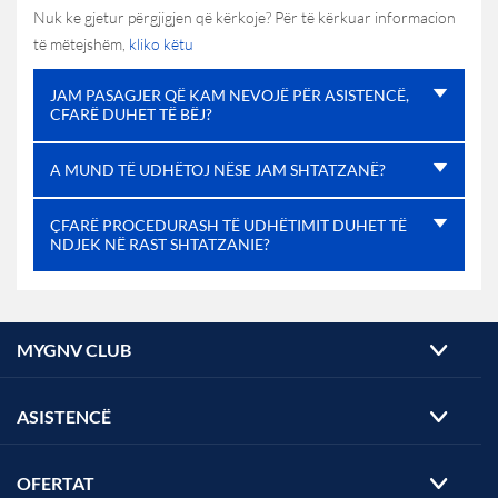
Nuk ke gjetur përgjigjen që kërkoje? Për të kërkuar informacion
të mëtejshëm,
kliko këtu
JAM PASAGJER QË KAM NEVOJË PËR ASISTENCË,
CFARË DUHET TË BËJ?
A MUND TË UDHËTOJ NËSE JAM SHTATZANË?
ÇFARË PROCEDURASH TË UDHËTIMIT DUHET TË
NDJEK NË RAST SHTATZANIE?
MYGNV CLUB
ASISTENCË
OFERTAT