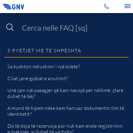
Toggle 
5 PYETJET ME TE SHPESHTA
Sa kushton ndryshimi i një bilete?
Cilat janë gjobat e anulimit?
Unë jam një pasagjer që kam nevojë për ndihmë, çfarë
duhet të bëj?
A mund të hipem nëse kam harruar dokumentin tim të
identitetit?
Do të doja të rezervoja por nuk kam ende regjistrimin
e makinës, si duhet të vazhdoj?