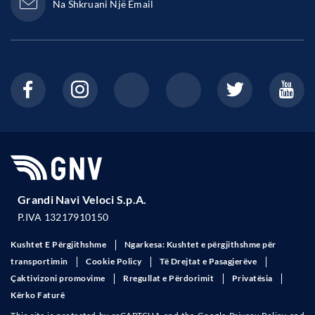
Na Shkruani Një Email
Grandi Navi Veloci S.p.A.
P.IVA 13217910150
Kushtet E Përgjithshme
Ngarkesa: Kushtet e përgjithshme për
transportimin
Cookie Policy
Të Drejtat e Pasagjerëve
Çaktivizoni promovime
Rregullat e Përdorimit
Privatësia
Kërko Faturë