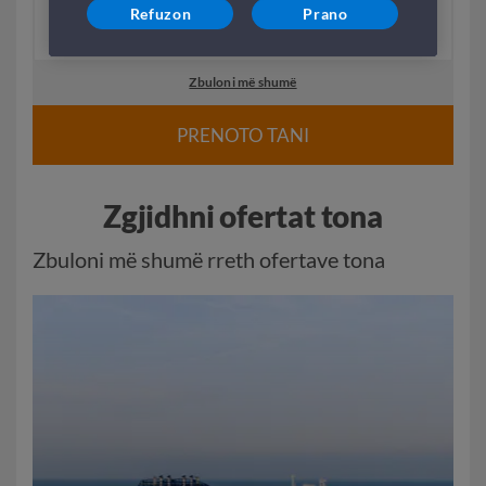
Refuzon
Prano
5
0
H
M
DIREKT
Zbuloni më shumë
PRENOTO TANI
Zgjidhni ofertat tona
Zbuloni më shumë rreth ofertave tona