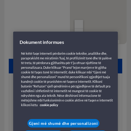
Dokument informues
Në këtë faqe interneti përdorim cookie teknike, analitike dhe,
paraprakisht me miratimin Tuaj, të profilizimit tonë dhe të palëve
të treta, të përdorura gjithashtu për t'ju ofruar njoftime të
Valensia
- Ibiza
SPANJË
SPANJË
personalizuara. Duke klikuar "Prano" lejon marrjen e të gjitha
cookie të faqes tonë të internetit; duke klikuar mbi "Gjeni më
shumë dhe personalizoni" mund të personifikoni zgjedhjet tuaja
Duke filluar nga
kundrejt cookie të pranishëm në faqen e internetit. Klikoni
€ 28
butonin "Refuzon" sjell qëndrimin e përzgjedhjeve të default pra
vazhdimi i shfletimit të internetit në mungesë të cookie të
KOHA E UDHËTIMIT*
ndryshëm nga ata teknik. Nëse dëshironi informacione të
mëtejshme mbi funksionimin e cookie aktive në faqen e internetit
14
15
H
M
PALMA E MAJORKËS
klikoni këtu
cookie policy
Duke filluar nga
€ 28
Gjeni më shumë dhe personalizoni
KOHA E UDHËTIMIT*