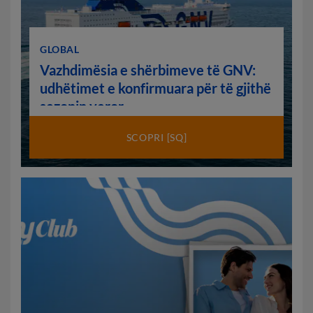
GLOBAL
Vazhdimësia e shërbimeve të GNV:
udhëtimet e konfirmuara për të gjithë
sezonin veror
SCOPRI [SQ]