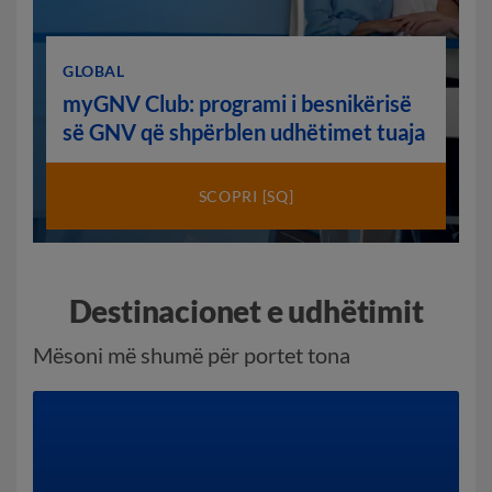
GLOBAL
myGNV Club: programi i besnikërisë
së GNV që shpërblen udhëtimet tuaja
SCOPRI [SQ]
Destinacionet e udhëtimit
Mësoni më shumë për portet tona