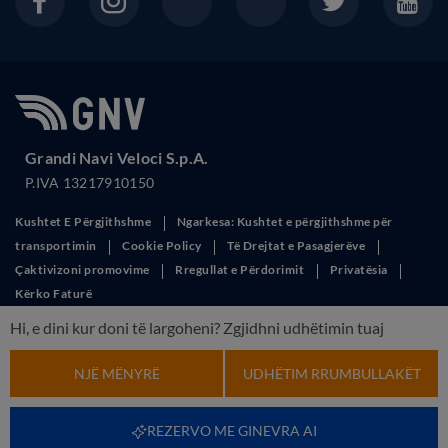
Grandi Navi Veloci S.p.A.
P.IVA 13217910150
Kushtet E Përgjithshme
Ngarkesa: Kushtet e përgjithshme për
transportimin
Cookie Policy
Të Drejtat e Pasagjerëve
Çaktivizoni promovime
Rregullat e Përdorimit
Privatësia
Kërko Faturë
This site is protected by reCAPTCHA and the Google
Privacy Policy
and
Hi, e dini kur doni të largoheni? Zgjidhni udhëtimin tuaj
Terms of Service
apply.
NJË MËNYRË
UDHËTIM RRUMBULLAKËT
REZERVO ME GINEVRA AI