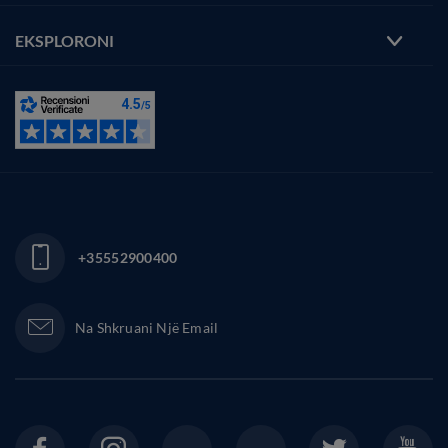
EKSPLORONI
+35552900400
Na Shkruani Një Email