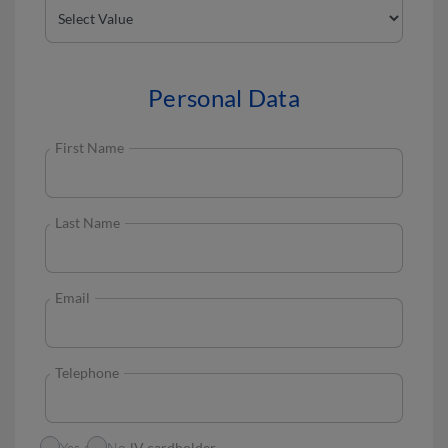
Personal Data
First Name
Last Name
Email
Telephone
I am a myGNV cardholder
Yes
No