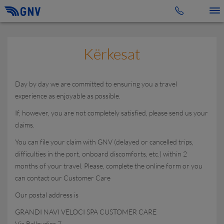
Toggle 
Kërkesat
Day by day we are committed to ensuring you a travel
experience as enjoyable as possible.
If, however, you are not completely satisfied, please send us your
claims.
You can file your claim with GNV (delayed or cancelled trips,
difficulties in the port, onboard discomforts, etc.) within 2
months of your travel. Please, complete the online form or you
can contact our Customer Care
Our postal address is
GRANDI NAVI VELOCI SPA CUSTOMER CARE
Via Balleydier 7