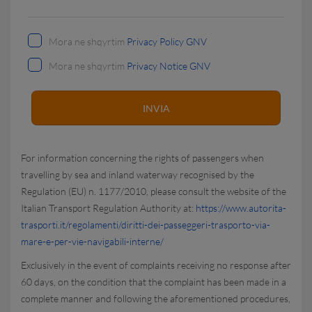
Mora ne shqyrtim
Privacy Policy GNV
Mora ne shqyrtim
Privacy Notice GNV
For information concerning the rights of passengers when
travelling by sea and inland waterway recognised by the
Regulation (EU) n. 1177/2010, please consult the website of the
Italian Transport Regulation Authority at:
https://www.autorita-
trasporti.it/regolamenti/diritti-dei-passeggeri-trasporto-via-
mare-e-per-vie-navigabili-interne/
Exclusively in the event of complaints receiving no response after
60 days, on the condition that the complaint has been made in a
complete manner and following the aforementioned procedures,