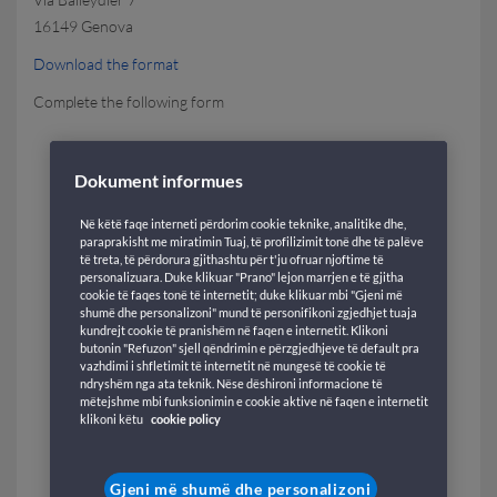
16149 Genova
Download the format
Complete the following form
Message Subject
Dokument informues
Në këtë faqe interneti përdorim cookie teknike, analitike dhe,
Subject(*)
paraprakisht me miratimin Tuaj, të profilizimit tonë dhe të palëve
të treta, të përdorura gjithashtu për t'ju ofruar njoftime të
personalizuara. Duke klikuar "Prano" lejon marrjen e të gjitha
cookie të faqes tonë të internetit; duke klikuar mbi "Gjeni më
shumë dhe personalizoni" mund të personifikoni zgjedhjet tuaja
Category(*)
kundrejt cookie të pranishëm në faqen e internetit. Klikoni
butonin "Refuzon" sjell qëndrimin e përzgjedhjeve të default pra
vazhdimi i shfletimit të internetit në mungesë të cookie të
ndryshëm nga ata teknik. Nëse dëshironi informacione të
SubCategory(*)
mëtejshme mbi funksionimin e cookie aktive në faqen e internetit
klikoni këtu
cookie policy
Gjeni më shumë dhe personalizoni