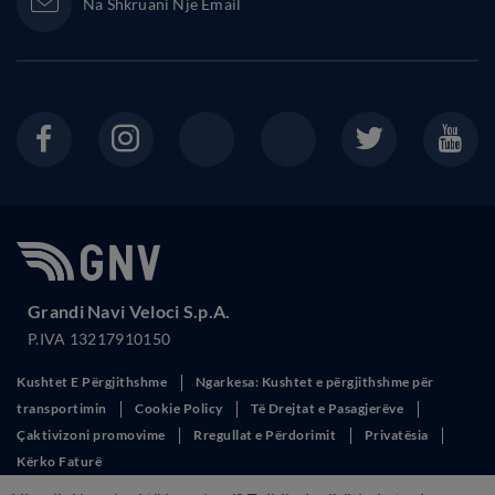
+35552900400
Na Shkruani Një Email
Grandi Navi Veloci S.p.A.
P.IVA 13217910150
Kushtet E Përgjithshme
Ngarkesa: Kushtet e përgjithshme për