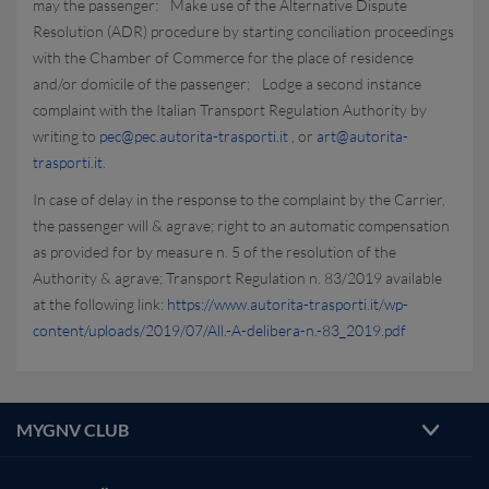
may the passenger: Make use of the Alternative Dispute
Resolution (ADR) procedure by starting conciliation proceedings
with the Chamber of Commerce for the place of residence
and/or domicile of the passenger; Lodge a second instance
complaint with the Italian Transport Regulation Authority by
writing to
pec@pec.autorita-trasporti.it
, or
art@autorita-
trasporti.it
.
In case of delay in the response to the complaint by the Carrier,
the passenger will & agrave; right to an automatic compensation
as provided for by measure n. 5 of the resolution of the
Authority & agrave; Transport Regulation n. 83/2019 available
at the following link:
https://www.autorita-trasporti.it/wp-
content/uploads/2019/07/All.-A-delibera-n.-83_2019.pdf
MYGNV CLUB