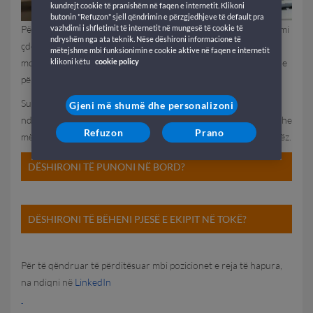
kundrejt cookie të pranishëm në faqen e internetit. Klikoni
butonin "Refuzon" sjell qëndrimin e përzgjedhjeve të default pra
Për GNV, njerëzit janë një burim thelbësor: së bashku përballemi
vazhdimi i shfletimit të internetit në mungesë të cookie të
ndryshëm nga ata teknik. Nëse dëshironi informacione të
çdo ditë me sfida dhe objektiva të reja. Kërkojmë persona të
mëtejshme mbi funksionimin e cookie aktive në faqen e internetit
motivuar dhe me prirje të fortë për një mjedis multikulturor dhe
klikoni këtu
cookie policy
për punën në ekip, të cilët kanë pasion për detin.
Suksesi i çdo kompanie varet nga profesionalizmi, motivimi dhe
Gjeni më shumë dhe personalizoni
ndjenja e përkatësisë së njerëzve që janë pjesë e saj: kjo vlen edhe
Refuzon
Prano
më shumë për GNV, e cila me tragetet e saj lidh vende dhe njerëz.
DËSHIRONI TË PUNONI NË BORD?
DËSHIRONI TË BËHENI PJESË E EKIPIT NË TOKË?
Për të qëndruar të përditësuar mbi pozicionet e reja të hapura,
na ndiqni në
LinkedIn
-