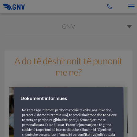
Toggle 
GNV
A do të dëshironit të punonit
me ne?
Dokument informues
Në këtë faqe interneti përdorim cookie teknike, analitike dhe,
paraprakisht me miratimin Tuaj, të profilizimit tonë dhe të palëve
të treta, të përdorura gjithashtu për t'ju ofruar njoftime të
personalizuara. Duke klikuar "Prano" lejon marrjen e të gjitha
cookie të faqes tonë të internetit; duke klikuar mbi "Gjeni më
shumë dhe personalizoni" mund të personifikoni zgjedhjet tuaja