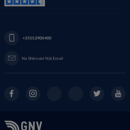
+35552900400
Na Shkruani Një Email