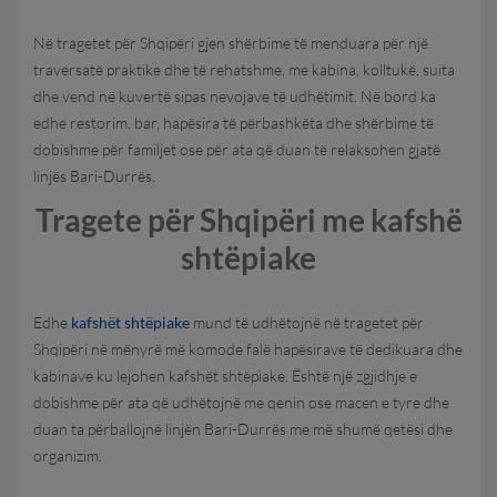
Në tragetet për Shqipëri gjen shërbime të menduara për një
traversatë praktike dhe të rehatshme, me kabina, kolltukë, suita
dhe vend në kuvertë sipas nevojave të udhëtimit. Në bord ka
edhe restorim, bar, hapësira të përbashkëta dhe shërbime të
dobishme për familjet ose për ata që duan të relaksohen gjatë
linjës Bari-Durrës.
Tragete për Shqipëri me kafshë
shtëpiake
Edhe
kafshët shtëpiake
mund të udhëtojnë në tragetet për
Shqipëri në mënyrë më komode falë hapësirave të dedikuara dhe
kabinave ku lejohen kafshët shtëpiake. Është një zgjidhje e
dobishme për ata që udhëtojnë me qenin ose macen e tyre dhe
duan ta përballojnë linjën Bari-Durrës me më shumë qetësi dhe
organizim.