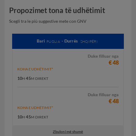
Propozimet tona të udhëtimit
Scegli tra le più suggestive mete con GNV
Bari
- Durrës
PUGLIA
SHQIPËRI
Duke filluar nga
€ 48
KOHA E UDHËTIMIT*
10
45
H
M
DIREKT
Duke filluar nga
€ 48
KOHA E UDHËTIMIT*
10
45
H
M
DIREKT
Zbuloni më shumë