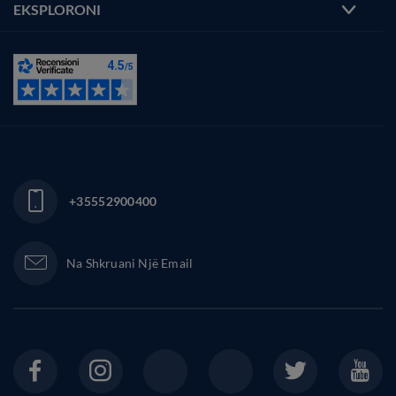
EKSPLORONI
+35552900400
Na Shkruani Një Email