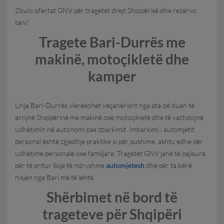
Zbulo ofertat GNV për tragetet drejt Shqipërisë dhe rezervo
tani!
Tragete Bari-Durrës me
makinë, motoçikletë dhe
kamper
Linja Bari-Durrës vlerësohet veçanërisht nga ata që duan të
arrijnë Shqipërinë me makinë ose motoçikletë dhe të vazhdojnë
udhëtimin në autonomi pas zbarkimit. Imbarkimi i automjetit
personal është zgjedhje praktike si për pushime, ashtu edhe për
udhëtime personale ose familjare. Tragetet GNV janë të pajisura
për të pritur lloje të ndryshme
automjetesh
dhe për ta bërë
nisjen nga Bari më të lehtë.
Shërbimet në bord të
trageteve për Shqipëri