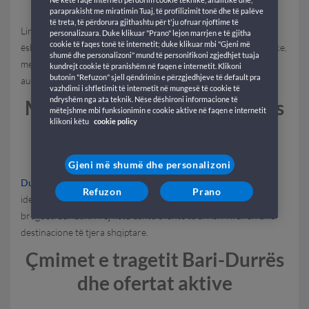
paraprakisht me miratimin Tuaj, të profilizimit tonë dhe të palëve
të treta, të përdorura gjithashtu për t'ju ofruar njoftime të
Linja Bari-Durrës lidh drejtpërdrejt Italinë me Shqipërinë.
Bari
personalizuara. Duke klikuar "Prano" lejon marrjen e të gjitha
cookie të faqes tonë të internetit; duke klikuar mbi "Gjeni më
është porti i nisjes së GNV për ata që kërkojnë një lidhje praktike,
shumë dhe personalizoni" mund të personifikoni zgjedhjet tuaja
me nisje të rregullta dhe mundësinë për të udhëtuar me
kundrejt cookie të pranishëm në faqen e internetit. Klikoni
butonin "Refuzon" sjell qëndrimin e përzgjedhjeve të default pra
automjet në bord.
vazhdimi i shfletimit të internetit në mungesë të cookie të
ndryshëm nga ata teknik. Nëse dëshironi informacione të
Mbërritjet në Shqipëri: Durrës
mëtejshme mbi funksionimin e cookie aktive në faqen e internetit
klikoni këtu
cookie policy
Durrës
Gjeni më shumë dhe personalizoni
Durrësi
është një nga portet kryesore të Shqipërisë dhe pika
Refuzon
Prano
ideale e mbërritjes për ata që duan ta nisin udhëtimin nga
bregdeti adriatik. Prej këtu është e lehtë të arrish Tiranën dhe
destinacione të tjera shqiptare.
Çmimet e tragetit Bari-Durrës
dhe ofertat aktive