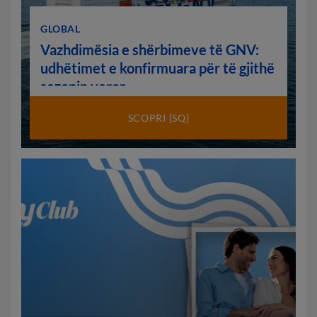
GLOBAL
Vazhdimësia e shërbimeve të GNV:
udhëtimet e konfirmuara për të gjithë
sezonin veror
SCOPRI [SQ]