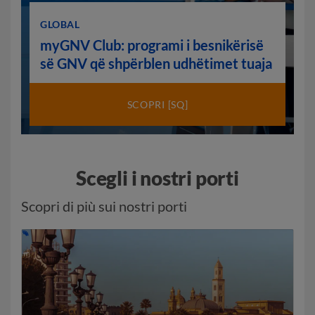
GLOBAL
myGNV Club: programi i besnikërisë
së GNV që shpërblen udhëtimet tuaja
SCOPRI [SQ]
Scegli i nostri porti
Scopri di più sui nostri porti