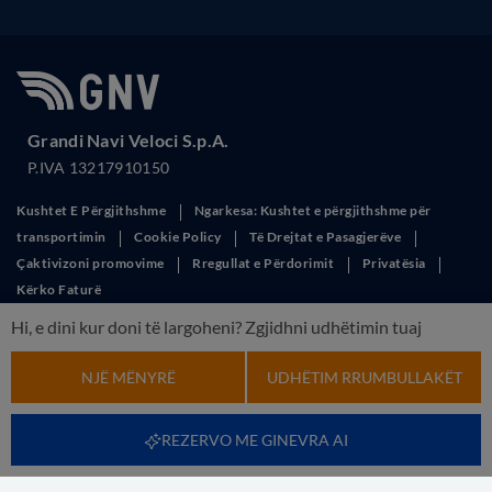
Grandi Navi Veloci S.p.A.
P.IVA 13217910150
Kushtet E Përgjithshme
Ngarkesa: Kushtet e përgjithshme për
transportimin
Cookie Policy
Të Drejtat e Pasagjerëve
Çaktivizoni promovime
Rregullat e Përdorimit
Privatësia
Kërko Faturë
This site is protected by reCAPTCHA and the Google
Privacy Policy
and
Hi, e dini kur doni të largoheni? Zgjidhni udhëtimin tuaj
Terms of Service
apply.
NJË MËNYRË
UDHËTIM RRUMBULLAKËT
REZERVO ME GINEVRA AI